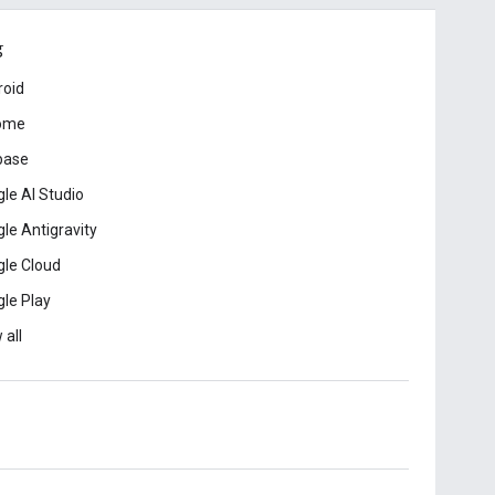
ड
roid
ome
base
le AI Studio
le Antigravity
le Cloud
le Play
 all