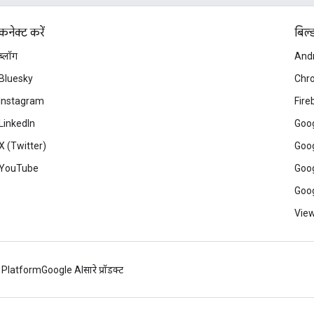
कनेक्ट करें
बिल्
ब्लॉग
And
Bluesky
Chr
Instagram
Fire
LinkedIn
Goog
X (Twitter)
Goog
YouTube
Goog
Goog
View
 Platform
Google AI
सारे प्रॉडक्ट