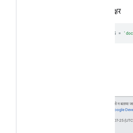
शेयर की गई ड्राइव और 'मेरी ड्राइव' में अंतर
हस्ताक्षर
इस्तेमाल करने की सीमा
Drive Activity API
DOCUMENTS
=
'do
v2
क्लाइंट लाइब्रेरी
क्लाइंट लाइब्रेरी डाउनलोड
Drive Labels API
v2
वर्शन 2बीटा
क्लाइंट लाइब्रेरी
इस्तेमाल करने की सीमा
जब तक कुछ अलग से न बताया जाए
Google Picker API
जानकारी के लिए,
Google Devel
खास जानकारी
कक्षाएं
आखिरी बार 2025-07-25 (UTC)
Enums