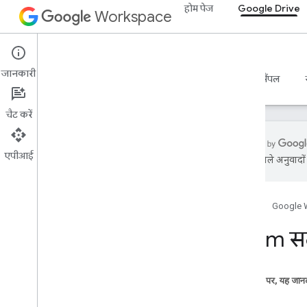
होम पेज
Google Drive
Workspace
Google Drive
जानकारी
खास जानकारी
गाइड
रेफ़रंस
एमसीपी सर्वर
सैंपल
चैट करें
एपीआई
एआई से मिले अनुवादों म
डिस्क API
v3
v2
होम पेज
Google 
क्लाइंट लाइब्रेरी
Enum सद
खोज क्वेरी में इस्तेमाल हुए शब्द और ऑपरेटर
MIME टाइप काम करते हैं
MIME प्रकार निर्यात करें
इस पेज पर, यह जानक
भूमिकाएं और अनुमतियां
हस्ताक्षर
क्षेत्र के हिसाब से डेटा की कैटगरी