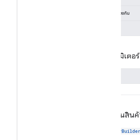
มุมมองการอัปโหลดเอกสาร
มุมมองเอกสาร
มีการป้องกัน
Picker
เครื่องมือสร้างเครื่องมือเลือก
คงที่
ภาพรวม
วิธีการ
add
View
add
View
Group
พารามิเตอร์
บิลด์
disable
Feature
enable
Feature
ชื่อ
get
Relay
Url
url
รับชื่อ
hide
Title
Bar
is
Feature
Enabled
การคืนสินค้
set
App
Id
set
Callback
set
Developer
Key
PickerBuilde
ตั้งค่าเอกสาร