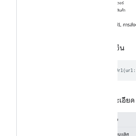
ตัวแยกประเภทภูมิภาค
พารามิเตอร์
ความแตกต่างระหว่างไดรฟ์ที่แชร์กับไดรฟ์ของ
การคืนสินค้า
ฉัน
ขีดจำกัดการใช้งาน
ตั้งค่า URL การส่ง
Drive Activity API
v2
ลายเซ็น
ไลบรารีของไคลเอ็นต์
การดาวน์โหลดไลบรารีของไคลเอ็นต์
setRelayUrl
(
url
:
Drive Labels API
v2
v2 เบต้า
ไลบรารีของไคลเอ็นต์
รายละเอียด
ขีดจำกัดการใช้งาน
Google Picker API
ไม่บังคับ
สรุป
ชั้นเรียน
รอบชิงชนะเลิศ