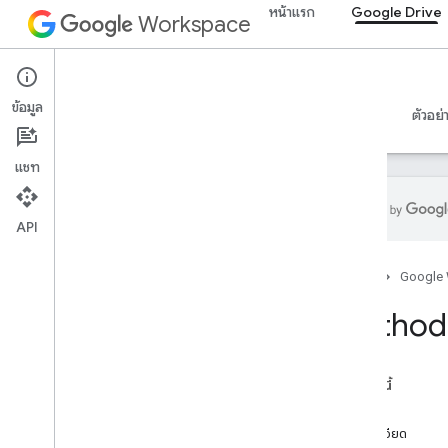
หน้าแรก
Google Drive
Workspace
Google Drive
ข้อมูล
ภาพรวม
คำแนะนำ
ข้อมูลอ้างอิง
เซิร์ฟเวอร์ MCP
ตัวอย่
แชท
API
API ไดรฟ์
หน้าแรก
Google
v3
v2
Method 
ไลบรารีของไคลเอ็นต์
คำค้นหาและโอเปอเรเตอร์
ประเภท MIME ที่รองรับ
ในหน้านี้
ส่งออกประเภท MIME
ลายเซ็น
บทบาทและสิทธิ์
รายละเอียด