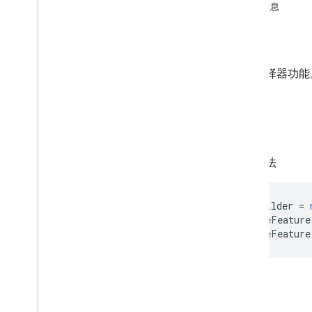
地区分类器
详细信息
共享云端硬盘与“我的云端硬盘”的区别
参数
用量限额
返回
Drive Activity API
启用选择器功能
v2
客户端库
客户端库下载
示例
Drive Labels API
基本用法
v2
v2beta
客户端库
const
builder
=
.
enableFeature
用量限额
.
enableFeature
Google Picker API
摘要
类
签名
Docs
Upload
View