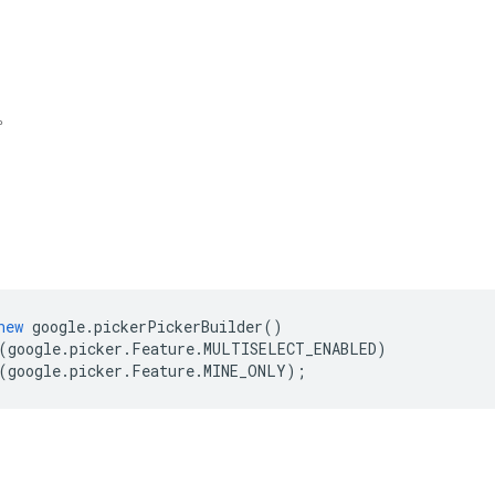
。
new
google
.
pickerPickerBuilder
()
(
google
.
picker
.
Feature
.
MULTISELECT_ENABLED
)
(
google
.
picker
.
Feature
.
MINE_ONLY
);