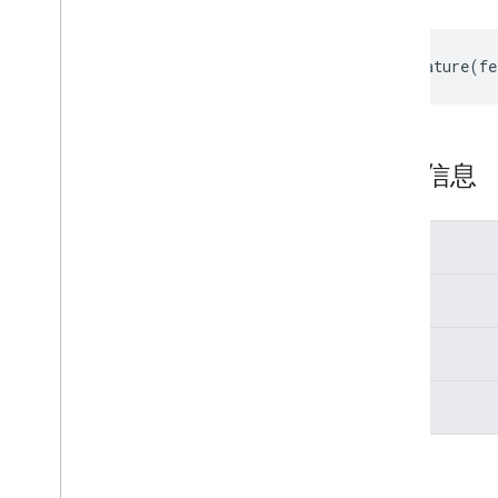
Docs
View
选择器
enableFeature
(
fe
Picker
Builder
概览
方法
add
View
详细信息
add
View
Group
build
disable
Feature
可选
enable
Feature
get
Relay
Url
决赛
get
Title
hide
Title
Bar
受保护
is
Feature
Enabled
set
App
Id
静态
set
Callback
set
Developer
Key
set
Document
set
Locale