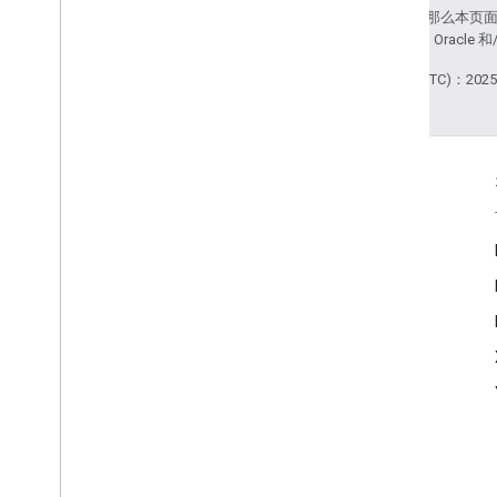
如未另行说明，那么本页
站政策
。Java 是 Orac
最后更新时间 (UTC)：2025-
互动
Google Developer Program
Google Developer Groups
Google Developer Experts
Accelerators
Google Cloud & NVIDIA