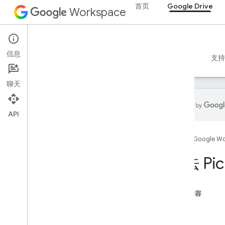
首页
Google Drive
Workspace
Google Drive
信息
概览
指南
参考文档
MCP 服务器
示例
支持
聊天
API
Drive API
首页
Google W
v3
v2
方法 Pic
客户端库
搜索查询字词和运算符
支持的 MIME 类型
本页内容
导出 MIME 类型
示例
角色与权限
签名