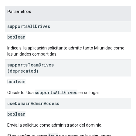
Parámetros
supports
All
Drives
boolean
Indica si la aplicación solicitante admite tanto Mi unidad como
las unidades compartidas.
supports
Team
Drives
(deprecated)
boolean
supportsAllDrives
Obsoleto: Usa
en su lugar.
use
Domain
Admin
Access
boolean
Envía la solicitud como administrador del dominio.
true