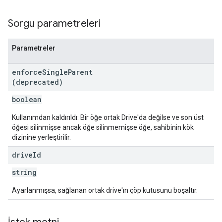
Sorgu parametreleri
Parametreler
enforce
Single
Parent
(deprecated)
boolean
Kullanımdan kaldırıldı: Bir öğe ortak Drive'da değilse ve son üst
öğesi silinmişse ancak öğe silinmemişse öğe, sahibinin kök
dizinine yerleştirilir.
drive
Id
string
Ayarlanmışsa, sağlanan ortak drive'ın çöp kutusunu boşaltır.