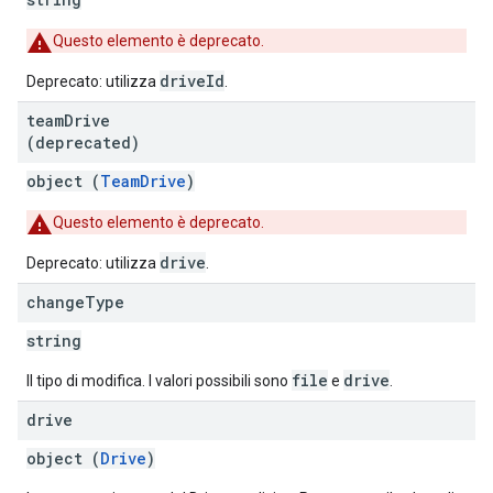
Questo elemento è deprecato.
driveId
Deprecato: utilizza
.
team
Drive
(deprecated)
object (
TeamDrive
)
Questo elemento è deprecato.
drive
Deprecato: utilizza
.
change
Type
string
file
drive
Il tipo di modifica. I valori possibili sono
e
.
drive
object (
Drive
)