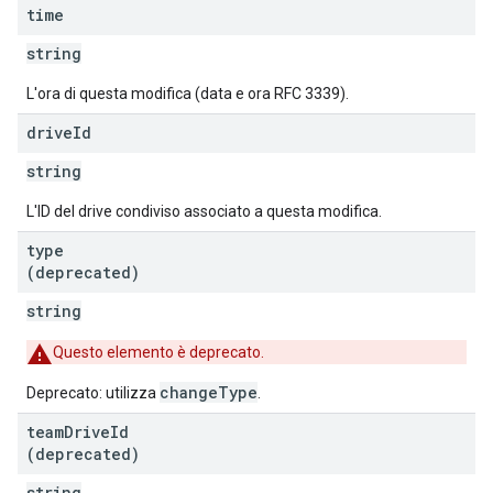
time
string
L'ora di questa modifica (data e ora RFC 3339).
drive
Id
string
L'ID del drive condiviso associato a questa modifica.
type
(deprecated)
string
Questo elemento è deprecato.
changeType
Deprecato: utilizza
.
team
Drive
Id
(deprecated)
string