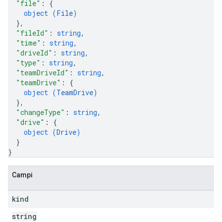
"file"
: 
{
object (
File
)
}
,
"fileId"
: 
string
,
"time"
: 
string
,
"driveId"
: 
string
,
"type"
: 
string
,
"teamDriveId"
: 
string
,
"teamDrive"
: 
{
object (
TeamDrive
)
}
,
"changeType"
: 
string
,
"drive"
: 
{
object (
Drive
)
}
}
Campi
kind
string