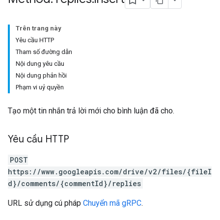
Trên trang này
Yêu cầu HTTP
Tham số đường dẫn
Nội dung yêu cầu
Nội dung phản hồi
Phạm vi uỷ quyền
Tạo một tin nhắn trả lời mới cho bình luận đã cho.
Yêu cầu HTTP
POST
https://www.googleapis.com/drive/v2/files/{fileI
d}/comments/{commentId}/replies
URL sử dụng cú pháp
Chuyển mã gRPC
.