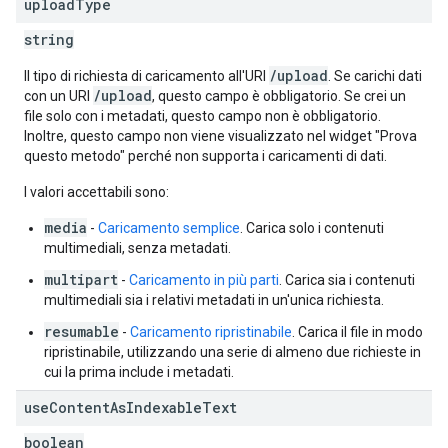
upload
Type
string
/upload
Il tipo di richiesta di caricamento all'URI
. Se carichi dati
/upload
con un URI
, questo campo è obbligatorio. Se crei un
file solo con i metadati, questo campo non è obbligatorio.
Inoltre, questo campo non viene visualizzato nel widget "Prova
questo metodo" perché non supporta i caricamenti di dati.
I valori accettabili sono:
media
-
Caricamento semplice
. Carica solo i contenuti
multimediali, senza metadati.
multipart
-
Caricamento in più parti
. Carica sia i contenuti
multimediali sia i relativi metadati in un'unica richiesta.
resumable
-
Caricamento ripristinabile
. Carica il file in modo
ripristinabile, utilizzando una serie di almeno due richieste in
cui la prima include i metadati.
use
Content
As
Indexable
Text
boolean