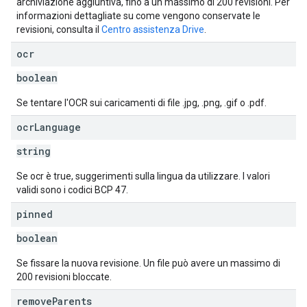
archiviazione aggiuntiva, fino a un massimo di 200 revisioni. Per
informazioni dettagliate su come vengono conservate le
revisioni, consulta il
Centro assistenza Drive
.
ocr
boolean
Se tentare l'OCR sui caricamenti di file .jpg, .png, .gif o .pdf.
ocr
Language
string
Se ocr è true, suggerimenti sulla lingua da utilizzare. I valori
validi sono i codici BCP 47.
pinned
boolean
Se fissare la nuova revisione. Un file può avere un massimo di
200 revisioni bloccate.
remove
Parents