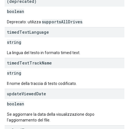
(deprecated)
boolean
supportsAllDrives
Deprecato: utilizza
.
timed
Text
Language
string
La lingua del testo in formato timed text.
timed
Text
Track
Name
string
Il nome della traccia di testo codificato.
update
Viewed
Date
boolean
Se aggiornare la data della visualizzazione dopo
l'aggiornamento del file.