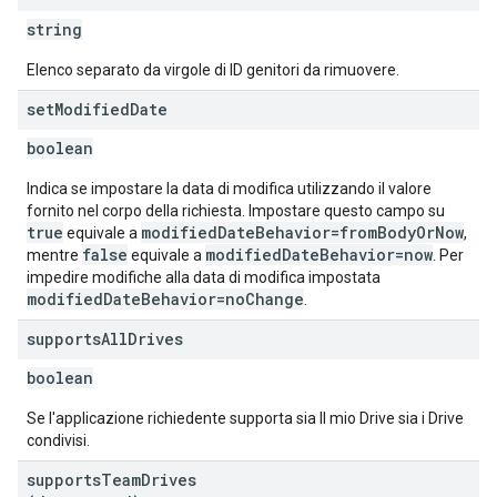
string
Elenco separato da virgole di ID genitori da rimuovere.
set
Modified
Date
boolean
Indica se impostare la data di modifica utilizzando il valore
fornito nel corpo della richiesta. Impostare questo campo su
true
modifiedDateBehavior=fromBodyOrNow
equivale a
,
false
modifiedDateBehavior=now
mentre
equivale a
. Per
impedire modifiche alla data di modifica impostata
modifiedDateBehavior=noChange
.
supports
All
Drives
boolean
Se l'applicazione richiedente supporta sia Il mio Drive sia i Drive
condivisi.
supports
Team
Drives