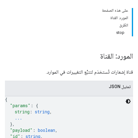
على هذه الصفحة
المورد: القناة
الطُرق
stop
المورد: القناة
قناة إشعارات تُستخدَم لتتبُّع التغييرات في الموارد.
تمثيل JSON
{
"params"
: 
{
string
: 
string
,
...
}
,
"payload"
: 
boolean
,
"id"
: 
string
,