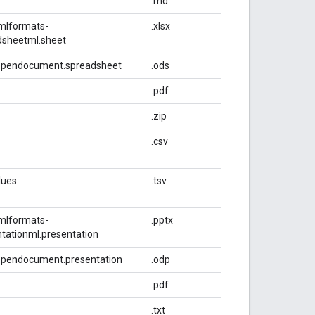
.md
xmlformats-
.xlsx
dsheetml.sheet
s.opendocument.spreadsheet
.ods
.pdf
.zip
.csv
lues
.tsv
xmlformats-
.pptx
tationml.presentation
.opendocument.presentation
.odp
.pdf
.txt