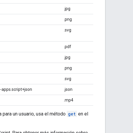
.jpg
.png
.svg
.pdf
.jpg
.png
.svg
-apps.script+json
.json
.mp4
a para un usuario, usa el método
get
en el
ipt. Para obtener más información sobre