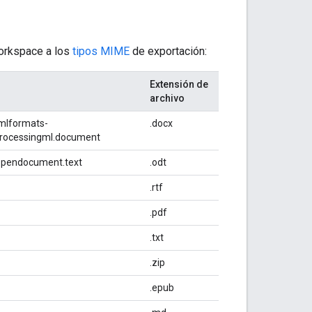
Workspace a los
tipos MIME
de exportación:
Extensión de
archivo
xmlformats-
.docx
rocessingml.document
.opendocument.text
.odt
.rtf
.pdf
.txt
.zip
.epub