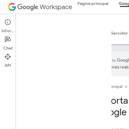
Página principal
Goog
Workspace
Google Drive
Información
Descripción general
Guías
Referencia
Servidor
Chat
API
traducciones real
API de Drive
v3
Página principal
v2
Bibliotecas cliente
Exporta
Términos y operadores de búsqueda
Google
Tipos de MIME admitidos
Tipos de MIME de exportación
Funciones y permisos