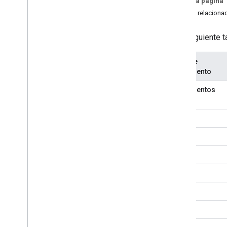
En esta página
Clasificadores de regiones
Temas relaciona
Diferencias entre la unidad compartida
y Mi unidad
Límites de uso
En la siguiente
Drive Activity API
Tipo de
v2
documento
Bibliotecas cliente
Documentos
Descargas de bibliotecas cliente
Drive Labels API
v2
v2beta
Bibliotecas cliente
Límites de uso
API de Google Picker
Resumen
Clases