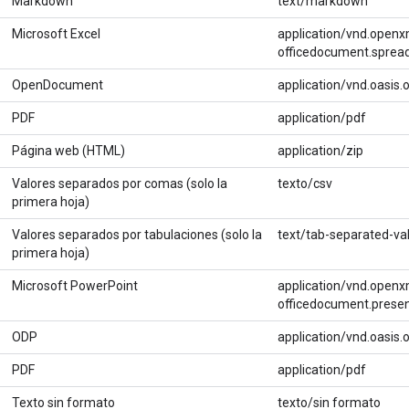
Markdown
text/markdown
Microsoft Excel
application/vnd.open
officedocument.sprea
OpenDocument
application/vnd.oasi
PDF
application/pdf
Página web (HTML)
application/zip
Valores separados por comas (solo la
texto/csv
primera hoja)
Valores separados por tabulaciones (solo la
text/tab-separated-va
primera hoja)
Microsoft PowerPoint
application/vnd.open
officedocument.presen
ODP
application/vnd.oasis
PDF
application/pdf
Texto sin formato
texto/sin formato