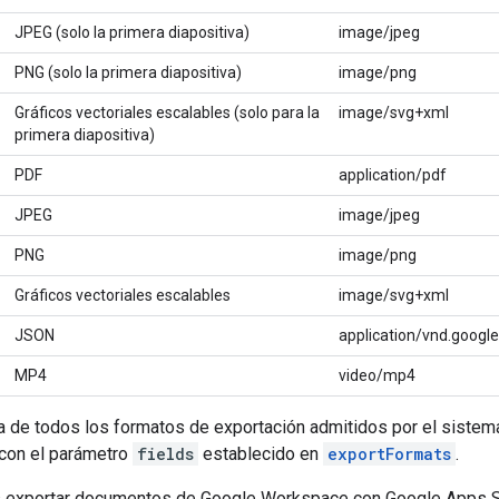
JPEG (solo la primera diapositiva)
image/jpeg
PNG (solo la primera diapositiva)
image/png
Gráficos vectoriales escalables (solo para la
image/svg+xml
primera diapositiva)
PDF
application/pdf
JPEG
image/jpeg
PNG
image/png
Gráficos vectoriales escalables
image/svg+xml
JSON
application/vnd.google
MP4
video/mp4
ta de todos los formatos de exportación admitidos por el sistem
con el parámetro
fields
establecido en
exportFormats
.
exportar documentos de Google Workspace con Google Apps Scr