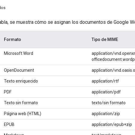
dos
 tabla, se muestra cómo se asignan los documentos de Google 
Formato
Tipo de MIME
Microsoft Word
application/vnd.open
officedocument.wordp
OpenDocument
application/vnd.oasis
Texto enriquecido
application/rtf
PDF
application/pdf
Texto sin formato
texto/sin formato
Página web (HTML)
application/zip
EPUB
application/epub+zip