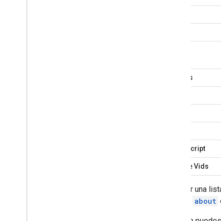
Dibujos
Apps Script
Google Vids
Para ver una lis
recurso
about
También puedes 