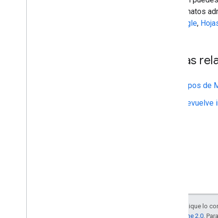
los formatos ad
de Google
,
Hoja
Temas rel
Tipos de 
Devuelve i
Salvo que se indique lo con
la
licencia Apache 2.0
. Par