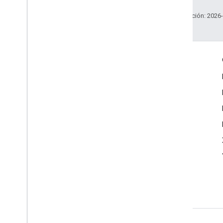
Última actualización: 2026
Interactúa
Google Developer Program
Google Developer Groups
Google Developer Experts
Accelerators
Google Cloud & NVIDIA