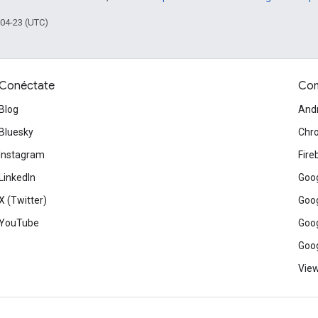
-04-23 (UTC)
Conéctate
Com
Blog
And
Bluesky
Chr
Instagram
Fire
LinkedIn
Goog
X (Twitter)
Goog
YouTube
Goog
Goog
View