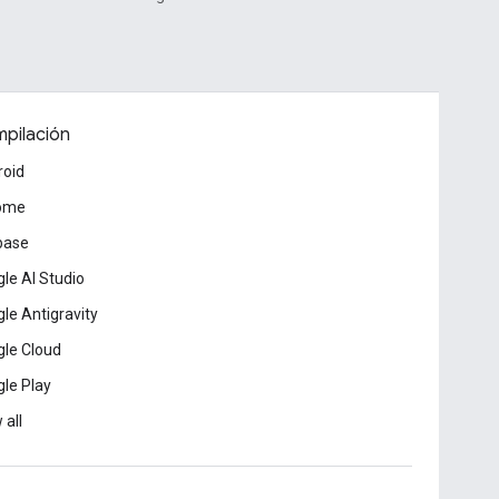
pilación
roid
ome
base
le AI Studio
le Antigravity
le Cloud
le Play
 all