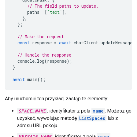
// The field paths to update.
paths
:
[
'text'
],
},
};
// Make the request
const
response
=
await
chatClient
.
updateMessage
(
// Handle the response
console
.
log
(
response
);
}
await
main
();
Aby uruchomić ten przykład, zastąp te elementy:
SPACE_NAME
: identyfikator z pola
name
. Możesz go
uzyskać, wywołując metodę
ListSpaces
lub z
adresu URL pokoju.
MESSAGE_NAME
: identyfikator z pola
name