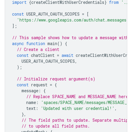
import
{
createClientWithUserCredentials
}
from
'./a
const
USER_AUTH_OAUTH_SCOPES
=
[
'https://www.googleapis.com/auth/chat.messages'
,
];
// This sample shows how to update a message with 
async
function
main
()
{
// Create a client
const
chatClient
=
await
createClientWithUserCre
USER_AUTH_OAUTH_SCOPES
,
);
// Initialize request argument(s)
const
request
=
{
message
:
{
// Replace SPACE_NAME and MESSAGE_NAME here
name
:
'spaces/SPACE_NAME/messages/MESSAGE_NA
text
:
'Updated with user credential!'
,
},
// The field paths to update. Separate multipl
// to update all field paths.
updateMask
:
{