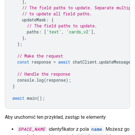
},
// The field paths to update. Separate multipl
// to update all field paths.
updateMask
:
{
// The field paths to update.
paths
:
[
'text'
,
'cards_v2'
],
},
};
// Make the request
const
response
=
await
chatClient
.
updateMessage
(
// Handle the response
console
.
log
(
response
);
}
await
main
();
Aby uruchomić ten przykład, zastąp te elementy:
SPACE_NAME
: identyfikator z pola
name
. Możesz go