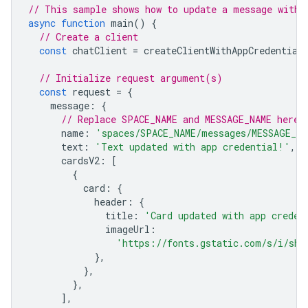
// This sample shows how to update a message with 
async
function
main
()
{
// Create a client
const
chatClient
=
createClientWithAppCredential
// Initialize request argument(s)
const
request
=
{
message
:
{
// Replace SPACE_NAME and MESSAGE_NAME here
name
:
'spaces/SPACE_NAME/messages/MESSAGE_NA
text
:
'Text updated with app credential!'
,
cardsV2
:
[
{
card
:
{
header
:
{
title
:
'Card updated with app creden
imageUrl
:
'https://fonts.gstatic.com/s/i/sho
},
},
},
],