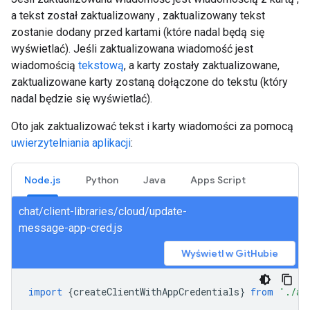
a tekst został zaktualizowany , zaktualizowany tekst
zostanie dodany przed kartami (które nadal będą się
wyświetlać). Jeśli zaktualizowana wiadomość jest
wiadomością
tekstową
, a karty zostały zaktualizowane,
zaktualizowane karty zostaną dołączone do tekstu (który
nadal będzie się wyświetlać).
Oto jak zaktualizować tekst i karty wiadomości za pomocą
uwierzytelniania aplikacji
:
Node.js
Python
Java
Apps Script
chat/client-libraries/cloud/update-
message-app-cred.js
Wyświetl w GitHubie
import
{
createClientWithAppCredentials
}
from
'./au