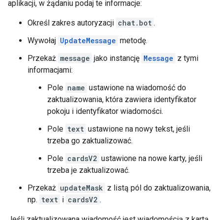
aplikacji, w żądaniu podaj te informacje:
Określ zakres autoryzacji
chat.bot
.
Wywołaj
UpdateMessage
metodę.
Przekaż
message
jako instancję
Message
z tymi
informacjami:
Pole
name
ustawione na wiadomość do
zaktualizowania, która zawiera identyfikator
pokoju i identyfikator wiadomości.
Pole
text
ustawione na nowy tekst, jeśli
trzeba go zaktualizować.
Pole
cardsV2
ustawione na nowe karty, jeśli
trzeba je zaktualizować.
Przekaż
updateMask
z listą pól do zaktualizowania,
np.
text
i
cardsV2
.
Jeśli zaktualizowana wiadomość jest wiadomością z kartą
,