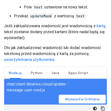
Pole
text
ustawione na nowy tekst.
Przekaż
updateMask
z wartością
text
.
Jeśli zaktualizowana wiadomość jest wiadomością z
kartą
,
tekst zostanie dodany przed kartami (które nadal będą się
wyświetlać).
Oto jak zaktualizować wiadomość lub dodać wiadomość
tekstową przed wiadomością z kartą za pomocą
uwierzytelniania użytkownika
:
Node.js
Python
Java
Apps Script
chat/client-libraries/cloud/update-
message-user-cred.js
Wyświetl w GitHubie