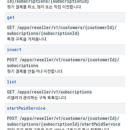
Id}
/
subscriptions
/
{subscription
Id}
정기 결제를 취소, 정지 또는 직접 이전합니다.
get
GET
/
apps
/
reseller
/
v1
/
customers
/
{customer
Id}
/
subscriptions
/
{subscription
Id}
특정 구독을 가져옵니다.
insert
POST
/
apps
/
reseller
/
v1
/
customers
/
{customer
Id}
/
subscriptions
정기 결제를 만들거나 이전합니다.
list
GET
/
apps
/
reseller
/
v1
/
subscriptions
리셀러가 관리하는 구독 목록입니다.
start
Paid
Service
POST
/
apps
/
reseller
/
v1
/
customers
/
{customer
Id}
/
subscriptions
/
{subscription
Id}
/
start
Paid
Service