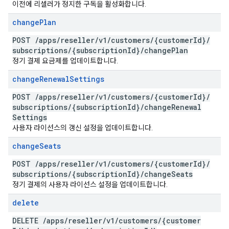
이전에 리셀러가 정지한 구독을 활성화합니다.
change
Plan
POST
/
apps
/
reseller
/
v1
/
customers
/
{customer
Id}
/
subscriptions
/
{subscription
Id}
/
change
Plan
정기 결제 요금제를 업데이트합니다.
change
Renewal
Settings
POST
/
apps
/
reseller
/
v1
/
customers
/
{customer
Id}
/
subscriptions
/
{subscription
Id}
/
change
Renewal
Settings
사용자 라이선스의 갱신 설정을 업데이트합니다.
change
Seats
POST
/
apps
/
reseller
/
v1
/
customers
/
{customer
Id}
/
subscriptions
/
{subscription
Id}
/
change
Seats
정기 결제의 사용자 라이선스 설정을 업데이트합니다.
delete
DELETE
/
apps
/
reseller
/
v1
/
customers
/
{customer