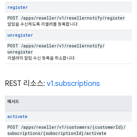
register
POST
/
apps
/
reseller
/
v1
/
resellernotify
/
register
알림을 수신하도록 리셀러를 등록합니다.
unregister
POST
/
apps
/
reseller
/
v1
/
resellernotify
/
unregister
리셀러의 알림 수신 등록을 취소합니다.
REST 리소스:
v1
.
subscriptions
메서드
activate
POST
/
apps
/
reseller
/
v1
/
customers
/
{customer
Id}
/
subscriptions
/
{subscription
Id}
/
activate