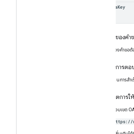
ประเภท
schema
Key
แหล่งที่มาของพิกัด
การฉายภาพ
ช่องทางการติดตาม
รูปภาพของผู้ใช้
เนื้อหาของคำ
พารามิเตอร์การค้นหามาตรฐาน
เนื้อหาของคำขอต้อ
แสดงรายการโอเปอเรเตอร์การค้นหา
ขีดจำกัด API และโควต้า
เนื้อหาการตอ
รหัสภาษา
ช่องค้นหาในอุปกรณ์เคลื่อนที่
หากดำเนินการสำเ
Reports API
v1
.
1เบต้า1
ขอบเขตการให้ส
Admin Settings API
ต้องใช้ขอบเขต OAu
ขีดจำกัดการใช้งาน
https://
Alert Center API
v1beta1
ดูข้อมูลเพิ่มเติมได้ที