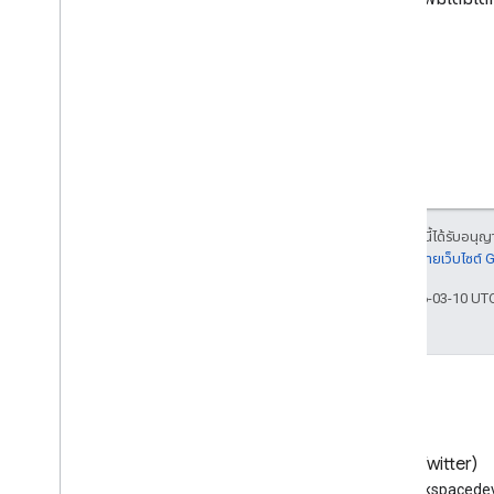
ประเภทการแจ้งเตือน
ช่องตัวกรองการค้นหาที่รองรับ
พารามิเตอร์การค้นหามาตรฐาน
ขีดจำกัดการใช้งาน
Domain Shared Contacts API
ฟีดรายชื่อติดต่อ
คุณสมบัติและการฉายภาพแบบขยาย
พารามิเตอร์การค้นหารายชื่อติดต่อ
เนื้อหาของหน้าเว็บนี้ได้รับอนุ
องค์ประกอบรายชื่อติดต่อที่แชร์
รายละเอียดที่
นโยบายเว็บไซต์
ดำเนินการแบบเป็นกลุ่ม
อัปเดตล่าสุด 2026-03-10 UT
Email Audit API
ตรวจสอบ
ส่งออก
ขีดจำกัดการใช้งาน
บล็อก
X (Twitter)
API เครื่องมือจัดการใบอนุญาตของ
องค์กร
อ่านบล็อกของนักพัฒนาซอฟต์แวร์
ติดตาม @workspacedev