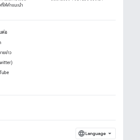
ี่ให้คําแนะนํา
อมต่อ
ก
ายข่าว
witter)
Tube