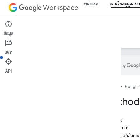
Directory API
หน้าแรก
คอนโซลผู้ดูแลร
Workspace
สรุปทรัพยากร
ทรัพยากรของ REST
Admin console
Asp
ข้อมูล
ช่อง
ภาพรวม
คำแนะนำ
ข้อมูลอ้างอิง
การสนับสนุน
อุปกรณ์ Chrome
customer
.
devices
.
chromeos
แชท
customer
.
devices
.
chromeos
.
commands
ลูกค้า
API
ชื่อแทนโดเมน
โดเมน
หน้าแรก
Google
กลุ่ม
Method
groups
.
aliases (กลุ่ม
.
ชื่อแทน)
สมาชิก
อุปกรณ์เคลื่อนที่
ในหน้านี้
หน่วยขององค์กร
คำขอ HTTP
สิทธิ์
พารามิเตอร์เส้นทาง
อาคารทรัพยากร