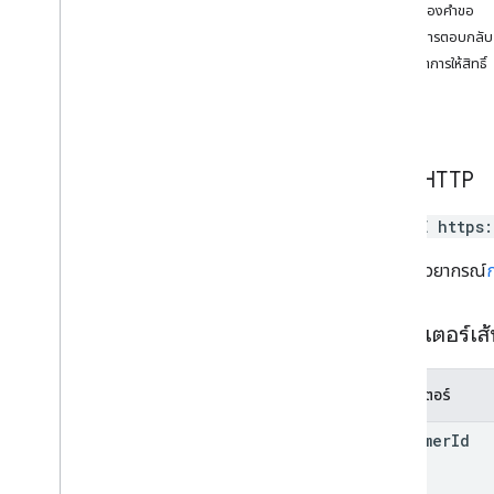
เนื้อหาของคำขอ
resource
.
calendars
เนื้อหาการตอบกลับ
ทรัพยากร
ขอบเขตการให้สิทธิ์
role
Assignments
บทบาท
ลบสคีมา
สคีมา
ภาพรวม
ลบ
คำขอ HTTP
ดาวน์โหลด
DELETE https
Insert
ลิสต์
URL ใช้ไวยากรณ์
แพตช์
อัปเดต
พารามิเตอร์เส
โทเค็น
การยืนยันสองขั้นตอน
ผู้ใช้
พารามิเตอร์
user
.
aliases
users
.
photos
customer
Id
รหัสการยืนยัน