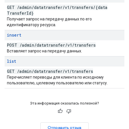
GET
/
admin
/
datatransfer
/
v1
/
transfers
/
{data
Transfer
Id}
Получает запрос на передачу данных по его
идентификатору ресурса.
insert
POST
/
admin
/
datatransfer
/
v1
/
transfers
Вставляет запрос на передачу данных.
list
GET
/
admin
/
datatransfer
/
v1
/
transfers
Перечисляет переводы для клиента по исходному
пользователю, целевому пользователю или статусу.
Эта информация оказалась полезной?
Отправить отзыв