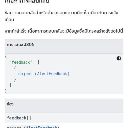
เนื้อหาการตอบกลับ
ข้อความตอบกลับสําหรับคําขอแสดงความคิดเห็นเกี่ยวกับการแจ้ง
เตือน
หากทำสำเร็จ เนื้อหาการตอบกลับจะมีข้อมูลซึ่งมีโครงสร้างดังต่อไปนี้
การแสดง JSON
{
"feedback"
: 
[
{
object (
AlertFeedback
)
}
]
}
ช่อง
feedback[]
object (
AlertFeedback
)