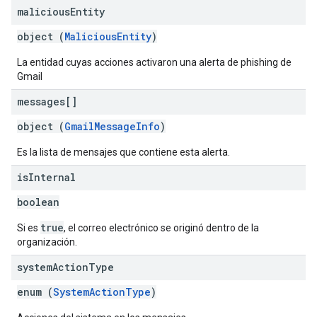
malicious
Entity
object (
MaliciousEntity
)
La entidad cuyas acciones activaron una alerta de phishing de
Gmail
messages[]
object (
GmailMessageInfo
)
Es la lista de mensajes que contiene esta alerta.
is
Internal
boolean
true
Si es
, el correo electrónico se originó dentro de la
organización.
system
Action
Type
enum (
SystemActionType
)