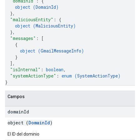
"domainId"
: 
{
object (
DomainId
)
}
,
"maliciousEntity"
: 
{
object (
MaliciousEntity
)
}
,
"messages"
: 
[
{
object (
GmailMessageInfo
)
}
]
,
"isInternal"
: 
boolean
,
"systemActionType"
: 
enum (
SystemActionType
)
}
Campos
domain
Id
object (
DomainId
)
El ID del dominio