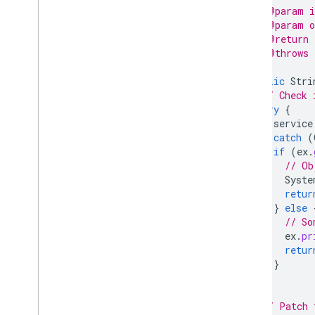
 * @param i
 * @param o
 * @return 
 * @throws 
 */
public
Stri
// Check 
try
{
service
}
catch
(
if
(
ex
.
// Ob
Syste
retur
}
else
// So
ex
.
pr
retur
}
}
// Patch 