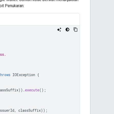
it Penukaran:
ss.
throws
IOException
{
assSuffix
)).
execute
();
ssuerId
,
classSuffix
));