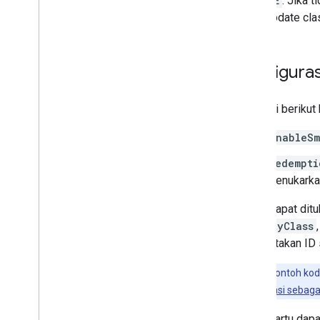
UPDATE
. Jika 
mengupdate class
Konfiguras
Properti berikut 
enableSm
redempti
menukarkan
Class dapat ditu
LoyaltyClass
menyertakan ID 
Catatan:
Contoh kode
Mengautentikasi sebaga
Kelas kartu dapa