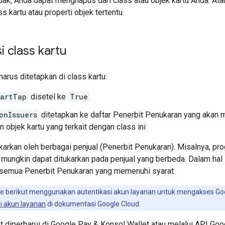
tidak, Anda dapat menghapus dari class atau objek kartu Anda. A
 kartu atau properti objek tertentu.
i class kartu
harus ditetapkan di class kartu:
artTap
disetel ke
True
onIssuers
ditetapkan ke daftar Penerbit Penukaran yang akan
 objek kartu yang terkait dengan class ini
karkan oleh berbagai penjual (Penerbit Penukaran). Misalnya, pro
, mungkin dapat ditukarkan pada penjual yang berbeda. Dalam hal i
semua Penerbit Penukaran yang memenuhi syarat.
 berikut menggunakan autentikasi akun layanan untuk mengakses Googl
i akun layanan
di dokumentasi Google Cloud.
t diperbarui di Google Pay & Konsol Wallet atau melalui API Go