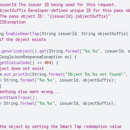
ssuerId The issuer ID being used for this request.
bjectSuffix Developer-defined unique ID for this pass o
The pass object ID: "{issuerId}.{objectSuffix}"
IOException
ng
EnableSmartTap
(
String
issuerId
,
String
objectSuffix
)
if the object exists
.
genericobject
().
get
(
String
.
format
(
"%s.%s"
,
issuerId
,
GoogleJsonResponseException
ex
)
{
getStatusCode
()
==
404
)
{
ject does not exist
m
.
out
.
println
(
String
.
format
(
"Object %s.%s not found!"
,
n
String
.
format
(
"%s.%s"
,
issuerId
,
objectSuffix
);
{
mething else went wrong...
intStackTrace
();
n
String
.
format
(
"%s.%s"
,
issuerId
,
objectSuffix
);
the object by setting the Smart Tap redemption value