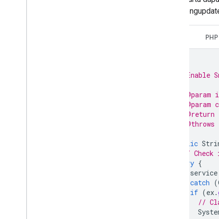
cara mengupdate
Java
PHP
/**
 * Enable S
 *
 * @param i
 * @param c
 * @return 
 * @throws 
 */
public
Stri
// Check 
try
{
service
}
catch
(
if
(
ex
.
// Cl
Syste