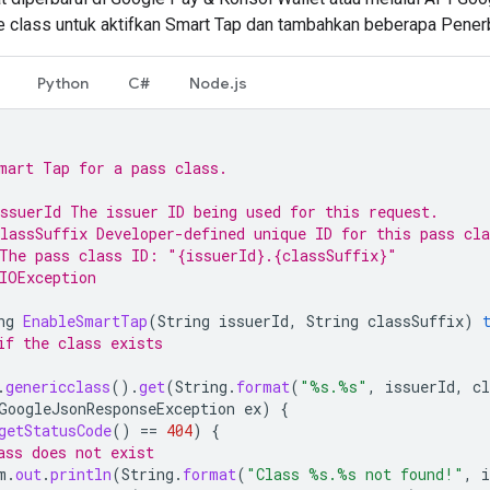
 class untuk aktifkan Smart Tap dan tambahkan beberapa Penerb
Python
C#
Node.js
mart Tap for a pass class.
ssuerId The issuer ID being used for this request.
lassSuffix Developer-defined unique ID for this pass cla
The pass class ID: "{issuerId}.{classSuffix}"
IOException
ng
EnableSmartTap
(
String
issuerId
,
String
classSuffix
)
if the class exists
.
genericclass
().
get
(
String
.
format
(
"%s.%s"
,
issuerId
,
cl
GoogleJsonResponseException
ex
)
{
getStatusCode
()
==
404
)
{
ass does not exist
m
.
out
.
println
(
String
.
format
(
"Class %s.%s not found!"
,
i