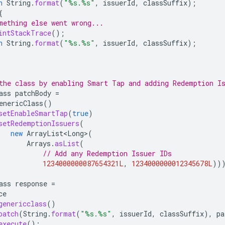
n
String
.
format
(
"%s.%s"
,
issuerId
,
classSuffix
);
{
mething else went wrong...
intStackTrace
();
n
String
.
format
(
"%s.%s"
,
issuerId
,
classSuffix
);
the class by enabling Smart Tap and adding Redemption I
ass
patchBody
=
enericClass
()
setEnableSmartTap
(
true
)
setRedemptionIssuers
(
new
ArrayList<Long>
(
Arrays
.
asList
(
// Add any Redemption Issuer IDs
1234000000087654321L
,
1234000000012345678L
))
ass
response
=
ce
genericclass
()
patch
(
String
.
format
(
"%s.%s"
,
issuerId
,
classSuffix
),
pa
execute
();