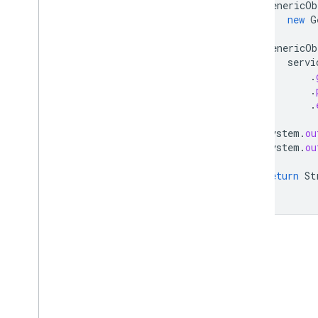
GenericOb
new
G
GenericOb
servi
.
.
.
System
.
ou
System
.
ou
return
St
}