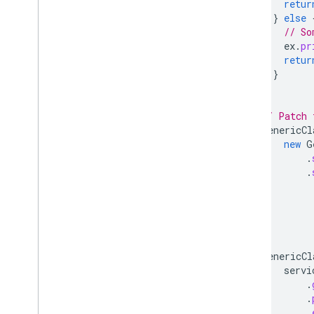
retur
}
else
// So
ex
.
pr
retur
}
}
// Patch 
GenericCl
new
G
.
.
GenericCl
servi
.
.
.