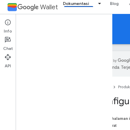
Dokumentasi
Blog
Wallet
Smart Tap
Info
Beranda
Pengantar
Chat
API
pilihan Anda. Te
Ringkasan
ID koleksi
Beranda
Produk
Alur komunikasi
Konfigurasi penerbit
Konfigu
Konfigurasi penjual
Konfigurasi kartu
Pada halaman i
Prasyarat