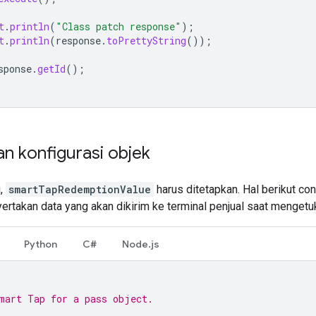
t
.
println
(
"Class patch response"
);
t
.
println
(
response
.
toPrettyString
());
sponse
.
getId
();
n konfigurasi objek
u,
smartTapRedemptionValue
harus ditetapkan. Hal berikut c
ertakan data yang akan dikirim ke terminal penjual saat mengetu
Python
C#
Node.js
mart Tap for a pass object.