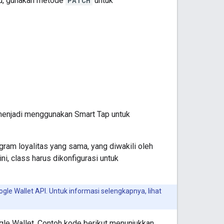
tau, gunakan metode
PATCH
untuk
 menjadi menggunakan Smart Tap untuk
gram loyalitas yang sama, yang diwakili oleh
ni, class harus dikonfigurasi untuk
e Wallet API. Untuk informasi selengkapnya, lihat
ogle Wallet. Contoh kode berikut menunjukkan