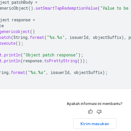
ject
patchBody
=
enericObject
().
setSmartTapRedemptionValue
(
"Value to be 
ject
response
=
ce
genericobject
()
patch
(
String
.
format
(
"%s.%s"
,
issuerId
,
objectSuffix
),
p
execute
();
t
.
println
(
"Object patch response"
);
t
.
println
(
response
.
toPrettyString
());
ring
.
format
(
"%s.%s"
,
issuerId
,
objectSuffix
);
Apakah informasi ini membantu?
Kirim masukan