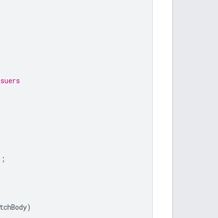
ssuers
);
tchBody
)