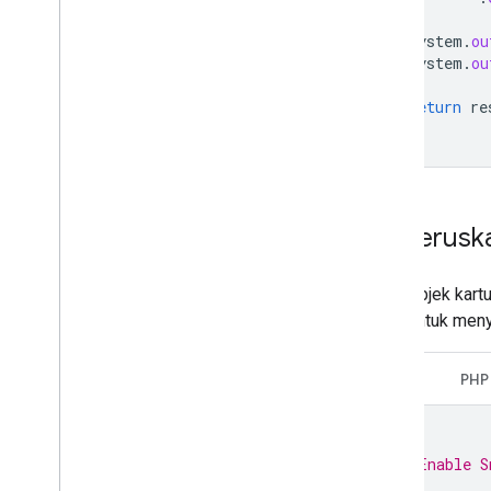
System
.
ou
System
.
ou
return
re
}
Meneruska
Pada objek kart
pass untuk meny
Java
PHP
/**
 * Enable S
 *