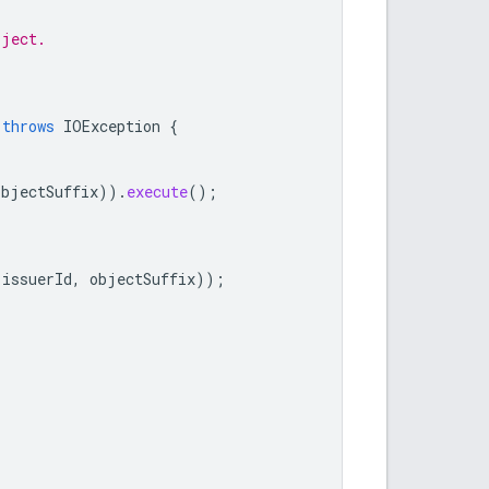
bject.
throws
IOException
{
objectSuffix
)).
execute
();
issuerId
,
objectSuffix
));