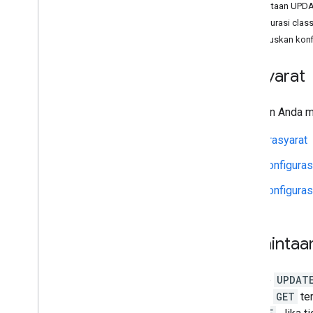
Permintaan UPDA
Konfigurasi class
Meneruskan konf
Prasyarat
Pastikan Anda m
Prasyarat
Konfiguras
Konfiguras
Perminta
Metode
UPDAT
metode
GET
ter