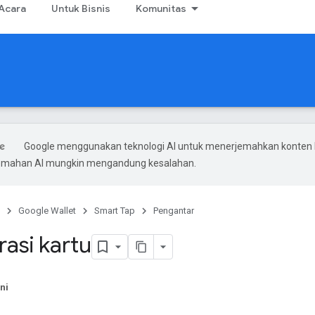
Acara
Untuk Bisnis
Komunitas
Google menggunakan teknologi AI untuk menerjemahkan konten
rjemahan AI mungkin mengandung kesalahan.
Google Wallet
Smart Tap
Pengantar
rasi kartu
ni