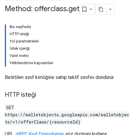
Method: offerclass
.
get
Bu sayfada
HTTP isteği
Yol parametreleri
İstek içeriği
Yanıt metni
Yetkilendirme kapsamları
Belirtilen sınıf kimliğine sahip teklif sınıfını döndürür.
HTTP isteği
GET
https://walletobjects.googleapis.com/walletobjec
ts/v1/offerClass/{resourceId}
URL,
gRPC Kod Dönüştürme
söz dizimini kullanır.