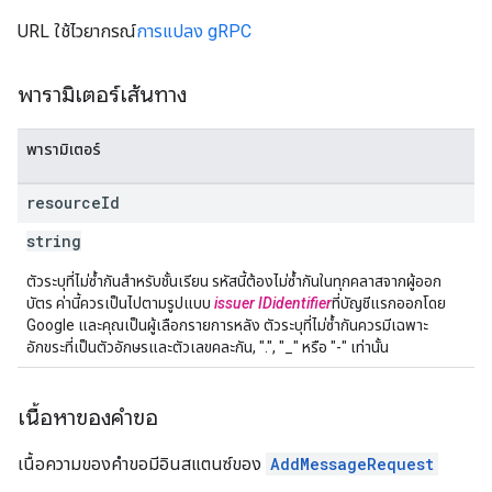
URL ใช้ไวยากรณ์
การแปลง gRPC
พารามิเตอร์เส้นทาง
พารามิเตอร์
resource
Id
string
ตัวระบุที่ไม่ซ้ำกันสำหรับชั้นเรียน รหัสนี้ต้องไม่ซ้ำกันในทุกคลาสจากผู้ออก
บัตร ค่านี้ควรเป็นไปตามรูปแบบ
issuer ID
identifier
ที่บัญชีแรกออกโดย
Google และคุณเป็นผู้เลือกรายการหลัง ตัวระบุที่ไม่ซ้ำกันควรมีเฉพาะ
อักขระที่เป็นตัวอักษรและตัวเลขคละกัน, ".", "_" หรือ "-" เท่านั้น
เนื้อหาของคำขอ
เนื้อความของคำขอมีอินสแตนซ์ของ
AddMessageRequest