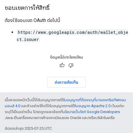
ขอบเขตการให้สิทธิ์
ต้องใช้ขอบเขต OAuth ต่อไปนี้
https://www.googleapis.com/auth/wallet_obje
ct.issuer
ข้อมูลนี้มีประโยชน์ไหม
ส่งความคิดเห็น
เนื้อหาของหน้าเว็บนี้ได้รับอนุญาตภายใต้
ใบอนุญาตที่ต้องระบุที่มาของครีเอทีฟคอม
มอนส์ 4.0
และตัวอย่างโค้ดได้รับอนุญาตภายใต้
ใบอนุญาต Apache 2.0
เว้นแต่จะ
ระบุไว้เป็นอย่างอื่น โปรดดูรายละเอียดที่
นโยบายเว็บไซต์ Google Developers
Java เป็นเครื่องหมายการค้าจดทะเบียนของ Oracle และ/หรือบริษัทในเครือ
อัปเดตล่าสุด 2025-07-25 UTC