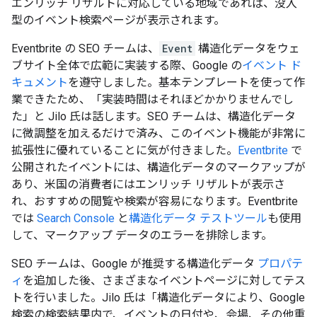
エンリッチ リザルトに対応している地域であれば、没入
型のイベント検索ページが表示されます。
Eventbrite の SEO チームは、
Event
構造化データをウェ
ブサイト全体で広範に実装する際、Google の
イベント ド
キュメント
を遵守しました。基本テンプレートを使って作
業できたため、「実装時間はそれほどかかりませんでし
た」と Jilo 氏は話します。SEO チームは、構造化データ
に微調整を加えるだけで済み、このイベント機能が非常に
拡張性に優れていることに気が付きました。
Eventbrite
で
公開されたイベントには、構造化データのマークアップが
あり、米国の消費者にはエンリッチ リザルトが表示さ
れ、おすすめの閲覧や検索が容易になります。Eventbrite
では
Search Console
と
構造化データ テストツール
も使用
して、マークアップ データのエラーを排除します。
SEO チームは、Google が推奨する構造化データ
プロパテ
ィ
を追加した後、さまざまなイベントページに対してテス
トを行いました。Jilo 氏は「構造化データにより、Google
検索の検索結果内で、イベントの日付や、会場、その他重