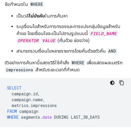
ข้อกำหนดใน
WHERE
เป็นวลี
ไม่บังคับ
ในการค้นหา
ระบุเงื่อนไขสำหรับการกรองและการแบ่งกลุ่มข้อมูลสำหรับ
คำขอ โดยเงื่อนไขจะเป็นไปตามรูปแบบนี้
FIELD_NAME
OPERATOR
VALUE
(คั่นด้วย ช่องว่าง)
สามารถรวมเงื่อนไขหลายรายการโดยคั่นด้วยตัวคั่น
AND
ตัวอย่างการค้นหานี้แสดงวิธีใช้คําสั่ง
WHERE
เพื่อแสดงผลเมตริก
impressions
สําหรับระยะเวลาที่กําหนด
SELECT
campaign
.
id
,
campaign
.
name
,
metrics
.
impressions
FROM
campaign
WHERE
segments
.
date
DURING
LAST_30_DAYS