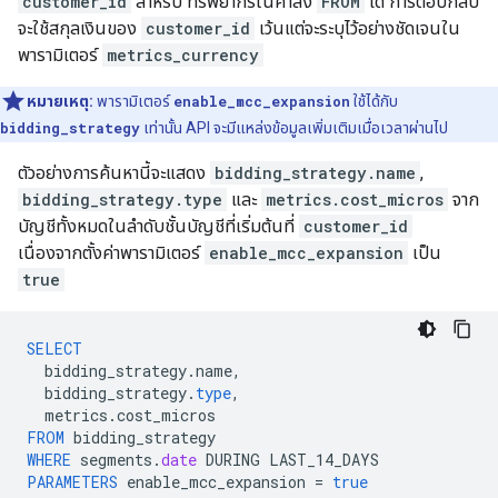
customer_id
สำหรับ ทรัพยากรในคําสั่ง
FROM
ได้ การตอบกลับ
จะใช้สกุลเงินของ
customer_id
เว้นแต่จะระบุไว้อย่างชัดเจนใน
พารามิเตอร์
metrics_currency
หมายเหตุ:
พารามิเตอร์
enable_mcc_expansion
ใช้ได้กับ
bidding_strategy
เท่านั้น API จะมีแหล่งข้อมูลเพิ่มเติมเมื่อเวลาผ่านไป
ตัวอย่างการค้นหานี้จะแสดง
bidding_strategy.name
,
bidding_strategy.type
และ
metrics.cost_micros
จาก
บัญชีทั้งหมดในลำดับชั้นบัญชีที่เริ่มต้นที่
customer_id
เนื่องจากตั้งค่าพารามิเตอร์
enable_mcc_expansion
เป็น
true
SELECT
bidding_strategy
.
name
,
bidding_strategy
.
type
,
metrics
.
cost_micros
FROM
bidding_strategy
WHERE
segments
.
date
DURING
LAST_14_DAYS
PARAMETERS
enable_mcc_expansion
=
true