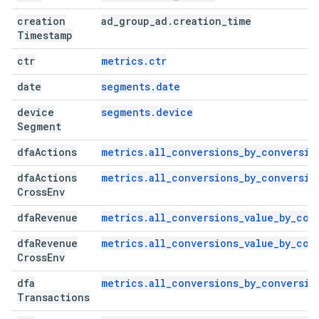
creation
ad
_
group
_
ad
.
creation
_
time
Timestamp
ctr
metrics.ctr
date
segments.date
device
segments.device
Segment
dfa
Actions
metrics.all_conversions_by_conversio
dfa
Actions
metrics.all_conversions_by_conversio
Cross
Env
dfa
Revenue
metrics.all_conversions_value_by_con
dfa
Revenue
metrics.all_conversions_value_by_con
Cross
Env
dfa
metrics.all_conversions_by_conversio
Transactions