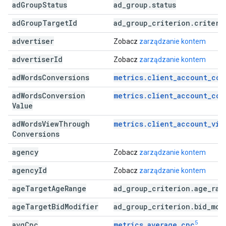
ad
Group
Status
ad
_
group
.
status
ad
Group
Target
Id
ad
_
group
_
criterion
.
criteri
advertiser
Zobacz
zarządzanie kontem
advertiser
Id
Zobacz
zarządzanie kontem
ad
Words
Conversions
metrics.client_account_con
ad
Words
Conversion
metrics.client_account_con
Value
ad
Words
View
Through
metrics.client_account_vie
Conversions
agency
Zobacz
zarządzanie kontem
agency
Id
Zobacz
zarządzanie kontem
age
Target
Age
Range
ad
_
group
_
criterion
.
age
_
ran
age
Target
Bid
Modifier
ad
_
group
_
criterion
.
bid
_
mod
5
avg
Cpc
metrics.average_cpc