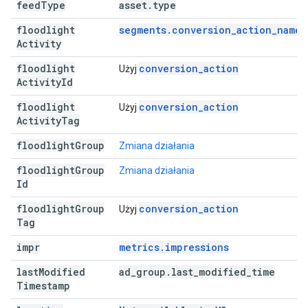
feed
Type
asset
.
type
floodlight
segments.conversion_action_name
Activity
floodlight
conversion_action
Użyj
Activity
Id
floodlight
conversion_action
Użyj
Activity
Tag
floodlight
Group
Zmiana działania
floodlight
Group
Zmiana działania
Id
floodlight
Group
conversion_action
Użyj
Tag
impr
metrics.impressions
last
Modified
ad
_
group
.
last
_
modified
_
time
Timestamp