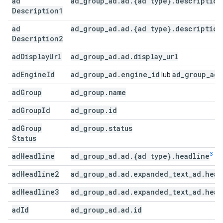
ad
ad
_
group
_
ad
.
ad
.
{ad type}
.
description
Description1
ad
ad
_
group
_
ad
.
ad
.
{ad type}
.
description
Description2
ad
Display
Url
ad
_
group
_
ad
.
ad
.
display
_
url
ad
Engine
Id
ad
_
group
_
ad
.
engine
_
id
ad
_
group
_
ad
.
lub
ad
Group
ad
_
group
.
name
ad
Group
Id
ad
_
group
.
id
ad
Group
ad
_
group
.
status
Status
3
ad
Headline
ad
_
group
_
ad
.
ad
.
{ad type}
.
headline
ad
Headline2
ad
_
group
_
ad
.
ad
.
expanded
_
text
_
ad
.
head
ad
Headline3
ad
_
group
_
ad
.
ad
.
expanded
_
text
_
ad
.
head
ad
Id
ad
_
group
_
ad
.
ad
.
id