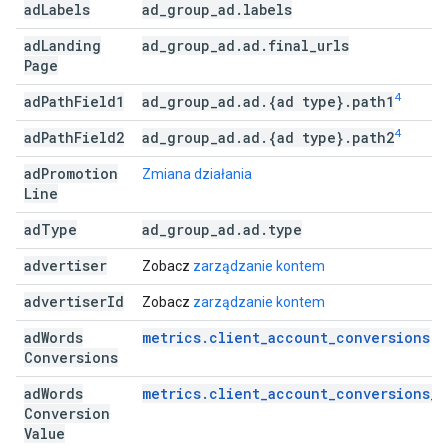
ad
Labels
ad
_
group
_
ad
.
labels
ad
Landing
ad
_
group
_
ad
.
ad
.
final
_
urls
Page
4
ad
Path
Field1
ad
_
group
_
ad
.
ad
.
{ad type}
.
path1
4
ad
Path
Field2
ad
_
group
_
ad
.
ad
.
{ad type}
.
path2
ad
Promotion
Zmiana działania
Line
ad
Type
ad
_
group
_
ad
.
ad
.
type
advertiser
Zobacz
zarządzanie kontem
advertiser
Id
Zobacz
zarządzanie kontem
ad
Words
metrics.client_account_conversions
Conversions
ad
Words
metrics.client_account_conversions_v
Conversion
Value