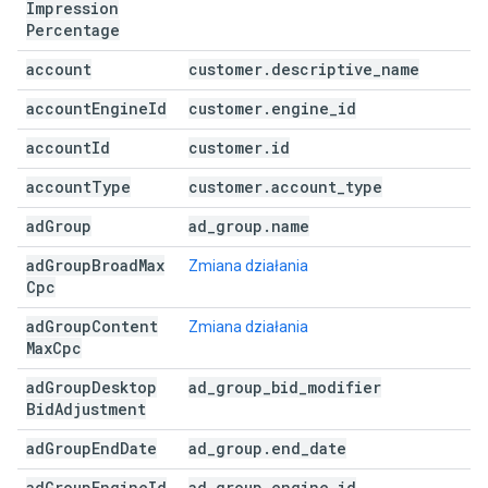
Impression
Percentage
account
customer
.
descriptive
_
name
account
Engine
Id
customer
.
engine
_
id
account
Id
customer
.
id
account
Type
customer
.
account
_
type
ad
Group
ad
_
group
.
name
ad
Group
Broad
Max
Zmiana działania
Cpc
ad
Group
Content
Zmiana działania
Max
Cpc
ad
Group
Desktop
ad
_
group
_
bid
_
modifier
Bid
Adjustment
ad
Group
End
Date
ad
_
group
.
end
_
date
ad
Group
Engine
Id
ad
_
group
.
engine
_
id