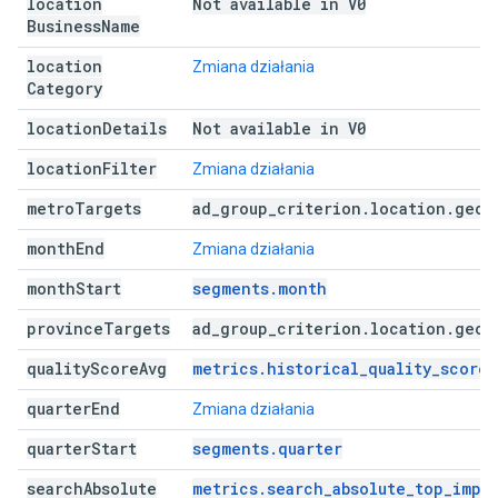
location
Not available in V0
Business
Name
location
Zmiana działania
Category
location
Details
Not available in V0
location
Filter
Zmiana działania
metro
Targets
ad
_
group
_
criterion
.
location
.
geo
_
month
End
Zmiana działania
month
Start
segments.month
province
Targets
ad
_
group
_
criterion
.
location
.
geo
_
quality
Score
Avg
metrics.historical_quality_score
quarter
End
Zmiana działania
quarter
Start
segments.quarter
search
Absolute
metrics.search_absolute_top_impr