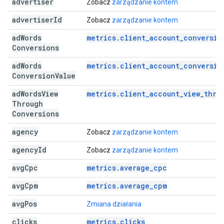
advertiser
Zobacz
zarządzanie kontem
advertiser
Id
Zobacz
zarządzanie kontem
ad
Words
metrics.client_account_conversio
Conversions
ad
Words
metrics.client_account_conversio
Conversion
Value
ad
Words
View
metrics.client_account_view_thro
Through
Conversions
agency
Zobacz
zarządzanie kontem
agency
Id
Zobacz
zarządzanie kontem
avg
Cpc
metrics.average_cpc
avg
Cpm
metrics.average_cpm
avg
Pos
Zmiana działania
clicks
metrics.clicks