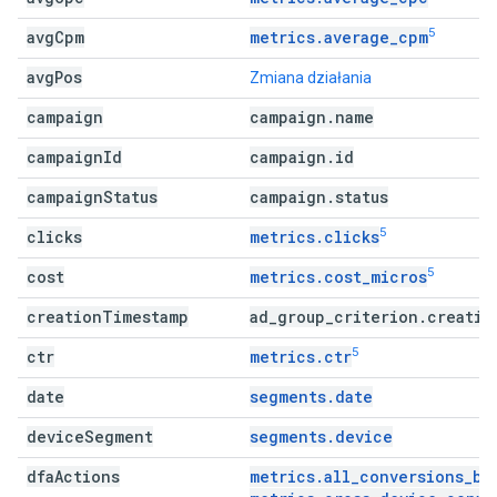
5
avg
Cpm
metrics.average_cpm
avg
Pos
Zmiana działania
campaign
campaign
.
name
campaign
Id
campaign
.
id
campaign
Status
campaign
.
status
5
clicks
metrics.clicks
5
cost
metrics.cost_micros
creation
Timestamp
ad
_
group
_
criterion
.
creatio
5
ctr
metrics.ctr
date
segments.date
device
Segment
segments.device
dfa
Actions
metrics.all_conversions_by