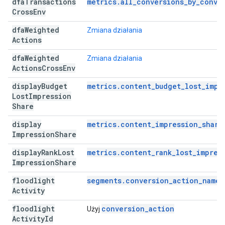
dfa
Transactions
metrics.all_conversions_by_conve
Cross
Env
dfa
Weighted
Zmiana działania
Actions
dfa
Weighted
Zmiana działania
Actions
Cross
Env
display
Budget
metrics.content_budget_lost_impr
Lost
Impression
Share
display
metrics.content_impression_share
Impression
Share
display
Rank
Lost
metrics.content_rank_lost_impres
Impression
Share
floodlight
segments.conversion_action_name
Activity
floodlight
conversion_action
Użyj
Activity
Id