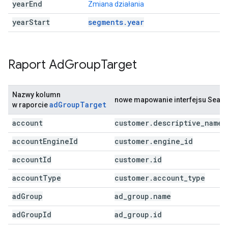
year
End
Zmiana działania
year
Start
segments.year
Raport Ad
Group
Target
Nazwy kolumn
nowe mapowanie interfejsu Search
adGroupTarget
w raporcie
account
customer
.
descriptive
_
name
account
Engine
Id
customer
.
engine
_
id
account
Id
customer
.
id
account
Type
customer
.
account
_
type
ad
Group
ad
_
group
.
name
ad
Group
Id
ad
_
group
.
id