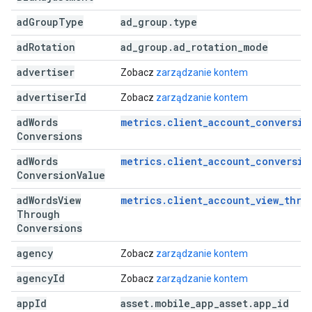
ad
Group
Type
ad
_
group
.
type
ad
Rotation
ad
_
group
.
ad
_
rotation
_
mode
advertiser
Zobacz
zarządzanie kontem
advertiser
Id
Zobacz
zarządzanie kontem
ad
Words
metrics.client_account_conversio
Conversions
ad
Words
metrics.client_account_conversio
Conversion
Value
ad
Words
View
metrics.client_account_view_thro
Through
Conversions
agency
Zobacz
zarządzanie kontem
agency
Id
Zobacz
zarządzanie kontem
app
Id
asset
.
mobile
_
app
_
asset
.
app
_
id