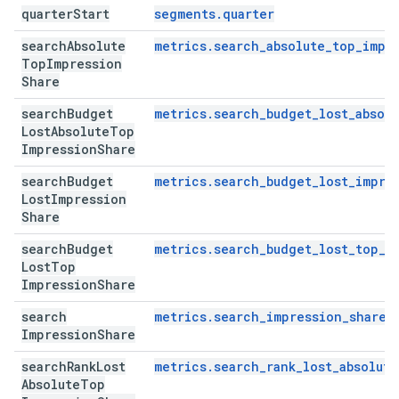
quarter
Start
segments.quarter
search
Absolute
metrics.search_absolute_top_impr
Top
Impression
Share
search
Budget
metrics.search_budget_lost_absol
Lost
Absolute
Top
Impression
Share
search
Budget
metrics.search_budget_lost_impre
Lost
Impression
Share
search
Budget
metrics.search_budget_lost_top_i
Lost
Top
Impression
Share
search
metrics.search_impression_share
Impression
Share
search
Rank
Lost
metrics.search_rank_lost_absolut
Absolute
Top