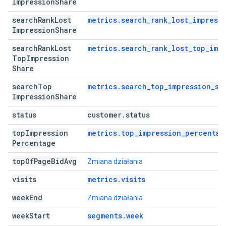
Impression
Share
search
Rank
Lost
metrics.search_rank_lost_impress
Impression
Share
search
Rank
Lost
metrics.search_rank_lost_top_imp
Top
Impression
Share
search
Top
metrics.search_top_impression_sh
Impression
Share
status
customer
.
status
top
Impression
metrics.top_impression_percentag
Percentage
top
Of
Page
Bid
Avg
Zmiana działania
visits
metrics.visits
week
End
Zmiana działania
week
Start
segments.week