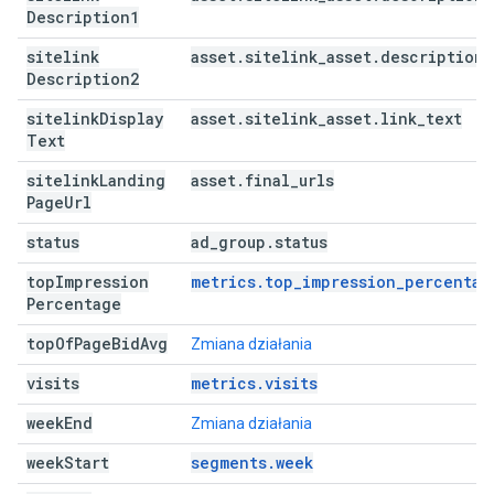
Description1
sitelink
asset
.
sitelink
_
asset
.
description
_
Description2
sitelink
Display
asset
.
sitelink
_
asset
.
link
_
text
Text
sitelink
Landing
asset
.
final
_
urls
Page
Url
status
ad
_
group
.
status
top
Impression
metrics.top_impression_percentag
Percentage
top
Of
Page
Bid
Avg
Zmiana działania
visits
metrics.visits
week
End
Zmiana działania
week
Start
segments.week