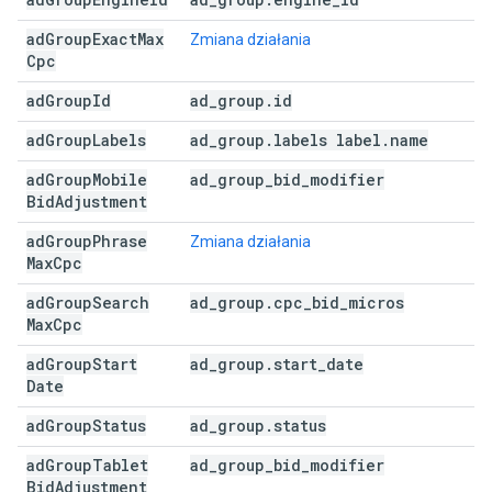
ad
Group
Exact
Max
Zmiana działania
Cpc
ad
Group
Id
ad
_
group
.
id
ad
Group
Labels
ad
_
group
.
labels label
.
name
ad
Group
Mobile
ad
_
group
_
bid
_
modifier
Bid
Adjustment
ad
Group
Phrase
Zmiana działania
Max
Cpc
ad
Group
Search
ad
_
group
.
cpc
_
bid
_
micros
Max
Cpc
ad
Group
Start
ad
_
group
.
start
_
date
Date
ad
Group
Status
ad
_
group
.
status
ad
Group
Tablet
ad
_
group
_
bid
_
modifier
Bid
Adjustment