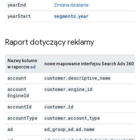
year
End
Zmiana działania
year
Start
segments.year
Raport dotyczący reklamy
Nazwy kolumn
nowe mapowanie interfejsu Search Ads 360 Rep
ad
w raporcie
account
customer
.
descriptive
_
name
account
customer
.
engine
_
id
Engine
Id
account
Id
customer
.
id
account
Type
customer
.
account
_
type
ad
ad
_
group
_
ad
.
ad
.
name