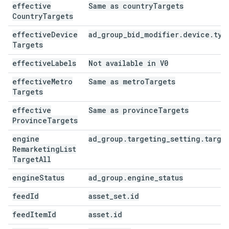
effective
Same as country
Targets
Country
Targets
effective
Device
ad
_
group
_
bid
_
modifier
.
device
.
typ
Targets
effective
Labels
Not available in V0
effective
Metro
Same as metro
Targets
Targets
effective
Same as province
Targets
Province
Targets
engine
ad
_
group
.
targeting
_
setting
.
targe
Remarketing
List
Target
All
engine
Status
ad
_
group
.
engine
_
status
feed
Id
asset
_
set
.
id
feed
Item
Id
asset
.
id