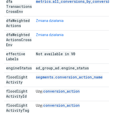
dfa
metrics.all_conversions_by_conversio
Transactions
Cross
Env
dfa
Weighted
Zmiana działania
Actions
dfa
Weighted
Zmiana działania
Actions
Cross
Env
effective
Not available in V0
Labels
engine
Status
ad
_
group
_
ad
.
engine
_
status
floodlight
segments.conversion_action_name
Activity
floodlight
conversion_action
Użyj
Activity
Id
floodlight
conversion_action
Użyj
Activity
Tag