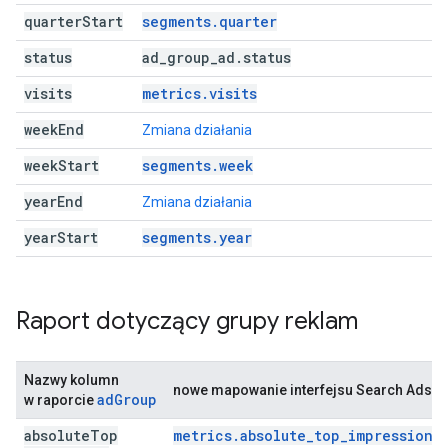
quarter
Start
segments.quarter
status
ad
_
group
_
ad
.
status
visits
metrics.visits
week
End
Zmiana działania
week
Start
segments.week
year
End
Zmiana działania
year
Start
segments.year
Raport dotyczący grupy reklam
Nazwy kolumn
nowe mapowanie interfejsu Search Ads 36
adGroup
w raporcie
absolute
Top
metrics.absolute_top_impression_