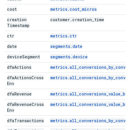
cost
metrics.cost_micros
creation
customer
.
creation
_
time
Timestamp
ctr
metrics.ctr
date
segments.date
device
Segment
segments.device
dfa
Actions
metrics.all_conversions_by_conve
dfa
Actions
Cross
metrics.all_conversions_by_conve
Env
dfa
Revenue
metrics.all_conversions_value_by
dfa
Revenue
Cross
metrics.all_conversions_value_by
Env
dfa
Transactions
metrics.all_conversions_by_conve