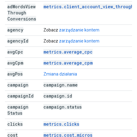
ad
Words
View
metrics.client_account_view_through_
Through
Conversions
agency
Zobacz
zarządzanie kontem
agency
Id
Zobacz
zarządzanie kontem
avg
Cpc
metrics.average_cpc
avg
Cpm
metrics.average_cpm
avg
Pos
Zmiana działania
campaign
campaign
.
name
campaign
Id
campaign
.
id
campaign
campaign
.
status
Status
clicks
metrics.clicks
cost
metrics.cost_micros