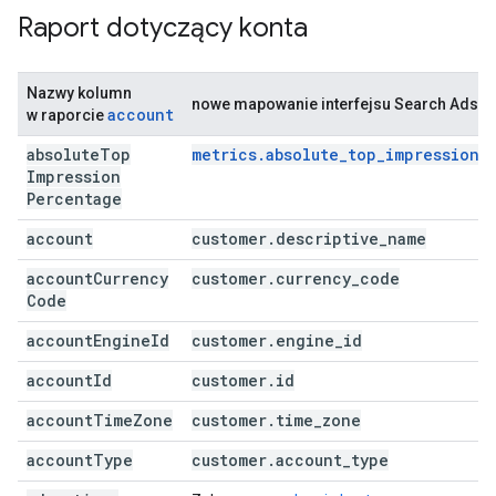
Raport dotyczący konta
Nazwy kolumn
nowe mapowanie interfejsu Search Ads 36
account
w raporcie
absolute
Top
metrics.absolute_top_impression_
Impression
Percentage
account
customer
.
descriptive
_
name
account
Currency
customer
.
currency
_
code
Code
account
Engine
Id
customer
.
engine
_
id
account
Id
customer
.
id
account
Time
Zone
customer
.
time
_
zone
account
Type
customer
.
account
_
type