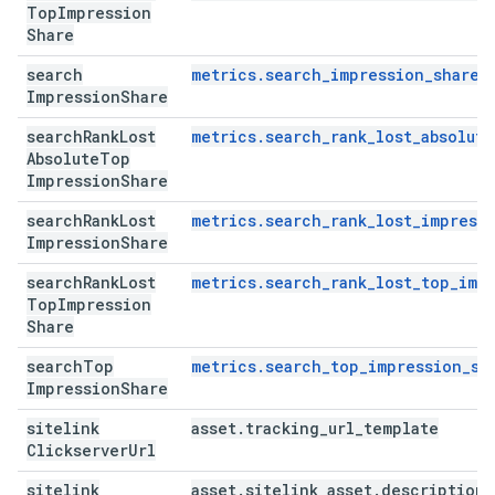
Top
Impression
Share
search
metrics.search_impression_share
Impression
Share
search
Rank
Lost
metrics.search_rank_lost_absolut
Absolute
Top
Impression
Share
search
Rank
Lost
metrics.search_rank_lost_impress
Impression
Share
search
Rank
Lost
metrics.search_rank_lost_top_imp
Top
Impression
Share
search
Top
metrics.search_top_impression_sh
Impression
Share
sitelink
asset
.
tracking
_
url
_
template
Clickserver
Url
sitelink
asset
.
sitelink
_
asset
.
description
_