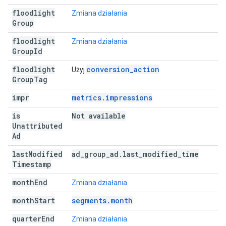
floodlight
Zmiana działania
Group
floodlight
Zmiana działania
Group
Id
floodlight
conversion_action
Użyj
Group
Tag
impr
metrics.impressions
is
Not available
Unattributed
Ad
last
Modified
ad
_
group
_
ad
.
last
_
modified
_
time
Timestamp
month
End
Zmiana działania
month
Start
segments.month
quarter
End
Zmiana działania