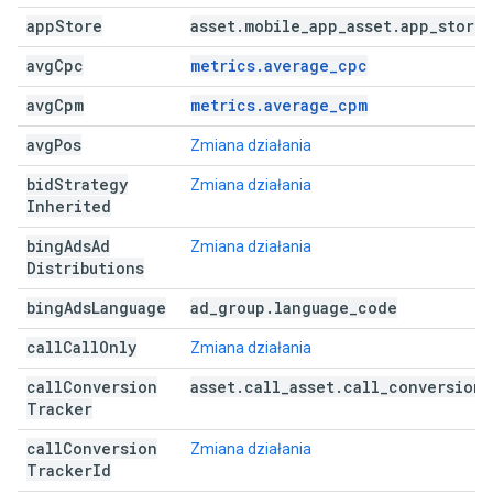
app
Store
asset
.
mobile
_
app
_
asset
.
app
_
store
avg
Cpc
metrics.average_cpc
avg
Cpm
metrics.average_cpm
avg
Pos
Zmiana działania
bid
Strategy
Zmiana działania
Inherited
bing
Ads
Ad
Zmiana działania
Distributions
bing
Ads
Language
ad
_
group
.
language
_
code
call
Call
Only
Zmiana działania
call
Conversion
asset
.
call
_
asset
.
call
_
conversion
_
Tracker
call
Conversion
Zmiana działania
Tracker
Id