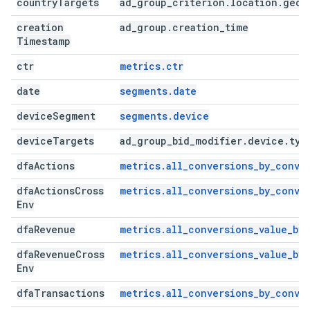
country
Targets
ad
_
group
_
criterion
.
location
.
geo
_
creation
ad
_
group
.
creation
_
time
Timestamp
ctr
metrics.ctr
date
segments.date
device
Segment
segments.device
device
Targets
ad
_
group
_
bid
_
modifier
.
device
.
typ
dfa
Actions
metrics.all_conversions_by_conve
dfa
Actions
Cross
metrics.all_conversions_by_conve
Env
dfa
Revenue
metrics.all_conversions_value_by
dfa
Revenue
Cross
metrics.all_conversions_value_by
Env
dfa
Transactions
metrics.all_conversions_by_conve