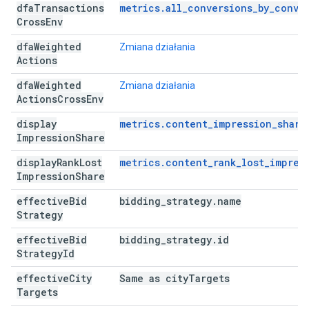
dfa
Transactions
metrics.all_conversions_by_conve
Cross
Env
dfa
Weighted
Zmiana działania
Actions
dfa
Weighted
Zmiana działania
Actions
Cross
Env
display
metrics.content_impression_share
Impression
Share
display
Rank
Lost
metrics.content_rank_lost_impres
Impression
Share
effective
Bid
bidding
_
strategy
.
name
Strategy
effective
Bid
bidding
_
strategy
.
id
Strategy
Id
effective
City
Same as city
Targets
Targets