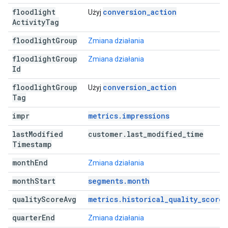
floodlight
conversion_action
Użyj
Activity
Tag
floodlight
Group
Zmiana działania
floodlight
Group
Zmiana działania
Id
floodlight
Group
conversion_action
Użyj
Tag
impr
metrics.impressions
last
Modified
customer
.
last
_
modified
_
time
Timestamp
month
End
Zmiana działania
month
Start
segments.month
quality
Score
Avg
metrics.historical_quality_score
quarter
End
Zmiana działania