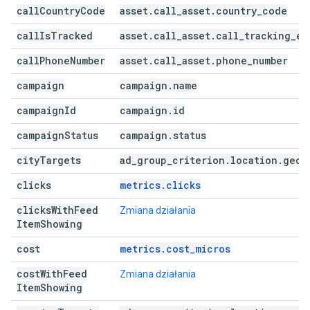
call
Country
Code
asset
.
call
_
asset
.
country
_
code
call
Is
Tracked
asset
.
call
_
asset
.
call
_
tracking
_
en
call
Phone
Number
asset
.
call
_
asset
.
phone
_
number
campaign
campaign
.
name
campaign
Id
campaign
.
id
campaign
Status
campaign
.
status
city
Targets
ad
_
group
_
criterion
.
location
.
geo
_
clicks
metrics.clicks
clicks
With
Feed
Zmiana działania
Item
Showing
cost
metrics.cost_micros
cost
With
Feed
Zmiana działania
Item
Showing