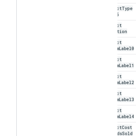
product
Type
Level5
product
Condition
product
Custom
Label0
product
Custom
Label1
product
Custom
Label2
product
Custom
Label3
product
Custom
Label4
product
Cost
Of
Goods
Sold