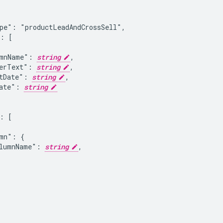
pe": "productLeadAndCrossSell",

: [

mnName": 
string
,

erText": 
string
,

tDate": 
string
,

ate": 
string
: [

mn": {

lumnName": 
string
,
