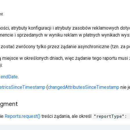
nt
ości, atrybuty konfiguracji i atrybuty zasobów reklamowych dot
mencie i sprzedanych w wyniku reklam w płatnych wynikach wys
 zostać zwrócony tylko przez żądanie asynchroniczne (tzn. za 
 miejsce w określonych dniach, więc żądanie tego raportu musi
i:
i
endDate
.
tricsSinceTimestamp
(
changedAttributesSinceTimestamp
nie j
agment
nie
Reports.request()
treści żądania, ale określ
"reportType": 