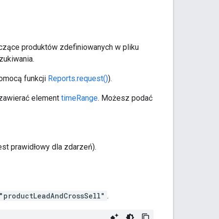
yczące produktów zdefiniowanych w pliku
zukiwania.
pomocą funkcji
Reports.request()
).
 zawierać element
timeRange
. Możesz podać
est prawidłowy dla zdarzeń).
"productLeadAndCrossSell"
.