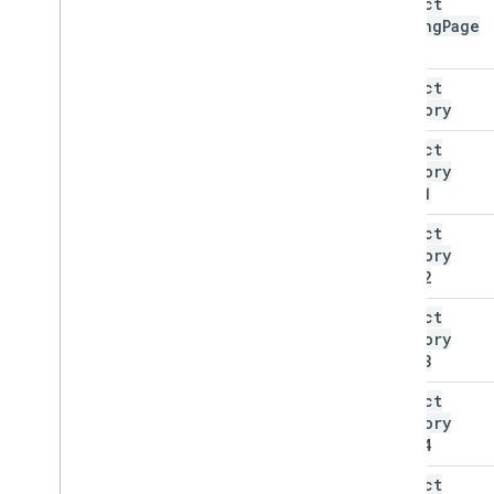
product
Landing
Page
Url
product
Category
product
Category
Level1
product
Category
Level2
product
Category
Level3
product
Category
Level4
product