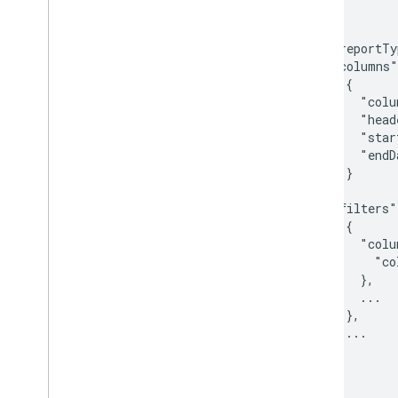
{

...

  "reportTy
  "columns"
    {

      "colu
      "head
      "star
      "endD
    }

  ],

  "filters"
    {

      "colu
        "co
      },

      ...

    },

    ...

  ],

...

}