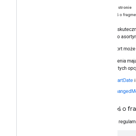
Na tej stronie
Prześlij konwersje
Poproś o fragme
Przegląd
Dodaj nowe konwersje
Dane o skuteczn
Zmień istniejące konwersje
danych o asorty
Przesyłanie danych dla
niestandardowych zmiennych
Ten raport może
Floodlight
Nowa wersja
Wydarzenia mają
jedną z tych opcj
Raporty żądań
startDate
Interfejs Search Ads 360 Reporting API
changedMe
Raport dotyczący
.
.
.
Mapowanie identyfikatorów w nowej
wersji Search Ads 360
Poproś o fr
Wysyłaj regular