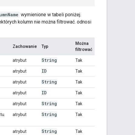
umnName
wymienione w tabeli poniżej.
iektórych kolumn nie można filtrować. odnosi
Można
Zachowanie
Typ
filtrować
String
atrybut
Tak
ID
atrybut
Tak
String
atrybut
Tak
ID
atrybut
Tak
String
atrybut
Tak
String
tu.
atrybut
Tak
String
atrybut
Tak