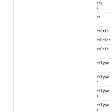
Category
Level5
product
Brand
product
Gtin
product
Price
product
Sale
Price
product
Type
Level1
product
Type
Level2
product
Type
Level3
product
Type
Level4