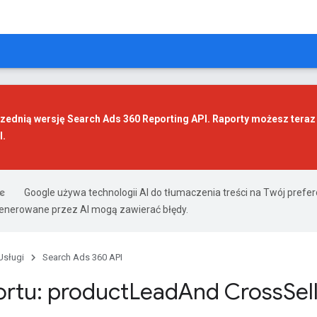
ednią wersję Search Ads 360 Reporting API. Raporty możesz tera
I
.
Google używa technologii AI do tłumaczenia treści na Twój prefe
nerowane przez AI mogą zawierać błędy.
Usługi
Search Ads 360 API
ortu: product
Lead
And Cross
Sel