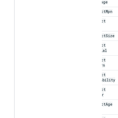
Language
product
Mpn
product
Color
product
Size
product
Material
product
Pattern
product
Availability
product
Gender
product
Age
Group