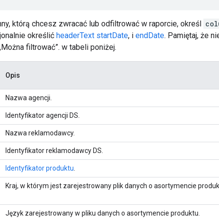
ny, którą chcesz zwracać lub odfiltrować w raporcie, określ
col
onalnie określić
headerText
startDate
, i
endDate
. Pamiętaj, że n
„Można filtrować”. w tabeli poniżej.
Opis
Nazwa agencji.
Identyfikator agencji DS.
Nazwa reklamodawcy.
Identyfikator reklamodawcy DS.
Identyfikator produktu
.
Kraj, w którym jest zarejestrowany
plik danych o asortymencie produk
Język zarejestrowany
w pliku danych o asortymencie produktu.