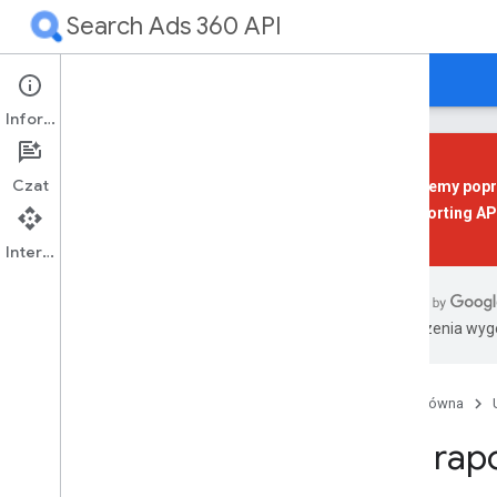
Search Ads 360 API
Przewodniki
Materiały referencyjne
Pomoc
Informacje
Czat
Wycofujemy poprz
360 Reporting AP
Przegląd
Rozpocznij
Interfejs API
Twoja pierwsza aplikacja
Tłumaczenia wyge
Przegląd
Wymagania wstępne
Instalowanie biblioteki klienta
Strona główna
Autoryzacja konfiguracji
Konfigurowanie aplikacji
Typ rap
Wyślij przykładowe żądanie
Zwiększ skuteczność