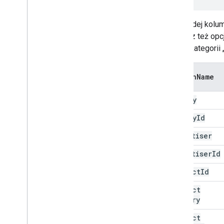
Dla każdej kolum
Możesz też opcj
się do kategorii 
column
Name
agency
agency
Id
advertiser
advertiser
Id
product
Id
product
Country
product