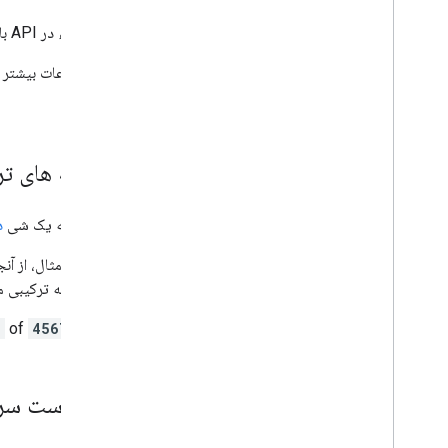
اکثر اشیاء در API با رشته های نام منبع خود شناسایی می شوند. این رشته ها هنگام استفاده از رابط REST نیز به عنوان URL عمل می کنند.
برای اطلاعات بیشتر 
شود.
شناسه های تر
اگر شناسه یک شی
د
به عنوان مثال، از 
یک شناسه ترکیبی م
مثال:
45678
of
d
درخواست سر