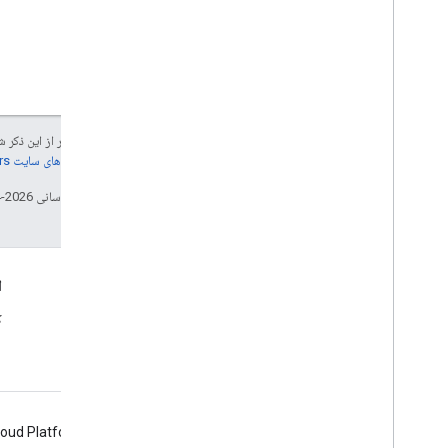
جز در مواردی که غیر از این ذک
جزئیات، به
خطمشی‌های سایت Google Developers‏
تاریخ آخرین به‌روزرسانی 2026-04-09 به‌وقت ساعت هماهنگ جهانی.
اتصال، اتصال، اتصال
ا
اطلاعیه ها
ک
وبلاگ
loud Platform
Firebase
Chrome
Android