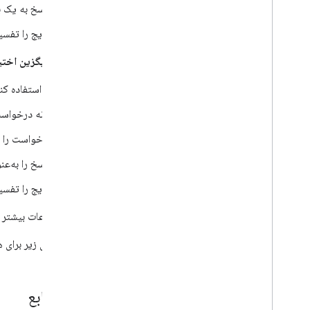
معیارهای صفر
پاسخ به یک ب
نمونه پرس و جو
نتایج را تفسی
پرس و جو گرامر
پرسشگان
روش جایگزین اختی
Search Ads 360 Reporting API
از
REST
استفاده کنی
مفاهیم
بدنه درخواس
فرمت ها
درخواست را با استفاده از .1
پاسخ را به‌عنوان یک شی JSON
نتایج را تفسی
برای اطلاعات بیشتر 
بخش های زیر برای هر دو پروتکل RPC
نام منابع