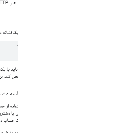
سرصفحه های HTTP (یا
مجوز
شما باید یک نشانه دسترسی OAuth2 را در
این توکن باید یا ی
کند، مشخص کند. بر
هدر شناسه مشتر
هنگام استفاده از ح
مدیر فرعی یا مشتری
بیش از یک حساب دست
درخواست باید شامل 