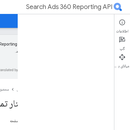
Search Ads 360 Reporting API
صفحه اصلی
راهنما
مرجع
کتابخانه ها و نمونه ها
اطلاعات
API جدید Search Ads 360 Reporting اکنون در دسترس است. به گروه Google
گپ
به‌روز باشید.
نمای کلی
شروع کنید
میانای برنامه‌سازی کاربردی
مفاهیم
نمای کلی
صفحه اصلی
محصول
سلسله مراتب حساب Ads 360
ساختار تماس 360 Reporting API
ساختار API گزارش Search Ads 360
ایجاد گزارش های جستجو
گزارش جریان
در این صفحه
صفحه بندی
نام منابع
فراداده منابع را بازیابی کنید