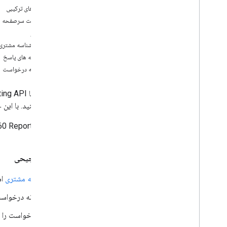
شناسه های ترکیبی
ساختار تماس
درخواست سرصفحه ه
استفاده از ستون های سفارشی
مجوز
استفاده از متغیرهای Floodlight سفارشی
هدر شناسه مشتری 
شناسه مشتری وارد شوید
سرصفحه های پاسخ
حساب های قابل دسترسی را فهرست کنید
شناسه درخواست
زمین بازی OAuth
قیمت گذاری، محدودیت های API و سهمیه ها
تماس‌ها با Search Ads 360 Reporting API معمولاً از طریق
نسخه سازی
مراجعه کنید. با این
منابع سطح رویداد
360 Reporting API
دارایی های
بگیرید:
نمای کلی
واکشی ویژگی‌ها و معیارهای دارایی
روش ترجیحی
از
کتابخانه مشتری
اس
زبان پرس و جو
نمای کلی
بدنه درخواست
ساختار و بندهای پرس و جو
درخواست را با
محدوده تاریخ