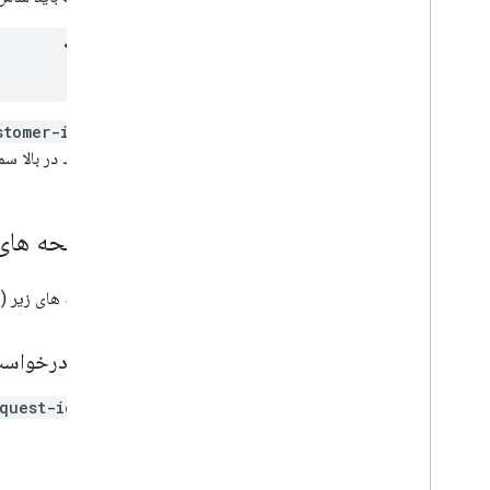
تنظیم
stomer-id
نمایه خود در بالا س
سرصفحه های
سرصفحه های زیر (ی
شناسه درخواس
سرآیند
quest-id