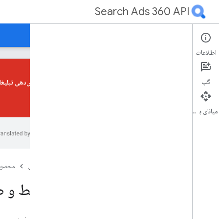
Search Ads 360 API
راهنما
مرجع
پشتیبانی
اطلاعات
گپ
API گزارش‌دهی تبلیغات جستجو ۳۶۰ قبلی از رده خارج شده است. اکنون می‌توانید گزارش‌های خود را با استفاده از
کنید.
عیب یابی
میانای برنامه‌سازی کاربردی
اطلاعیه ها
وبلاگ
شرایط خدمات
صفحه اصلی
محصول
قیمت گذاری و سهمیه بندی
شرایط و ضوابط 0 API