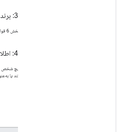
بخش 3: برندسازی
علی‌رغم بخش 6 قوانین API، شما از نمایش ویژگی‌های برند Google به منظور تبلیغ یا تبلیغ استفاده از این API منع هستید.
بخش 4: اطلاعات قابل شناسایی شخصی
استفاده کند یا به‌عنوان PII تشخیص