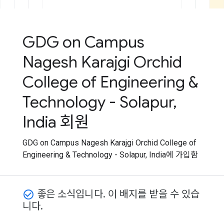
GDG on Campus
Nagesh Karajgi Orchid
College of Engineering &
Technology - Solapur,
India 회원
GDG on Campus Nagesh Karajgi Orchid College of
Engineering & Technology - Solapur, India에 가입함
좋은 소식입니다. 이 배지를 받을 수 있습
check_circle_outline
니다.