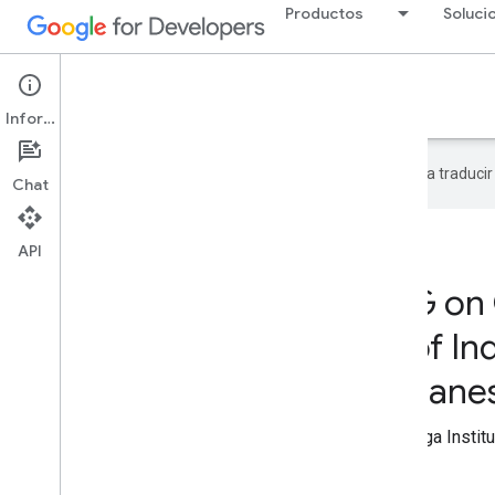
Productos
Soluci
Google Developer Program
Información
Google utiliza tecnología de IA para traduci
Chat
API
Miembro del GDG on
Kalinga Institute of In
Technology, Bhubanes
Se unió al GDG on Campus del Kalinga Institu
Bhubaneswar, India