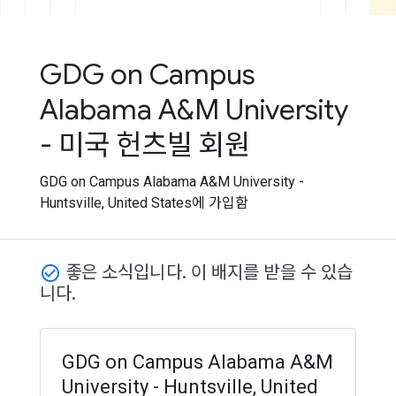
GDG on Campus
Alabama A&M University
- 미국 헌츠빌 회원
GDG on Campus Alabama A&M University -
Huntsville, United States에 가입함
좋은 소식입니다. 이 배지를 받을 수 있습
check_circle_outline
니다.
GDG on Campus Alabama A&M
University - Huntsville, United