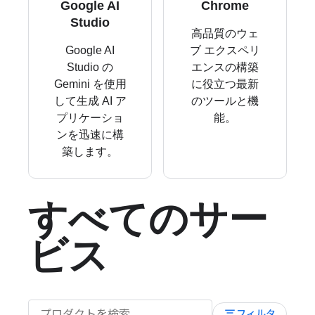
Google AI
Chrome
Studio
高品質のウェ
Google AI
ブ エクスペリ
Studio の
エンスの構築
Gemini を使用
に役立つ最新
して生成 AI ア
のツールと機
プリケーショ
能。
ンを迅速に構
築します。
すべてのサー
ビス
filter_list
フィルタ