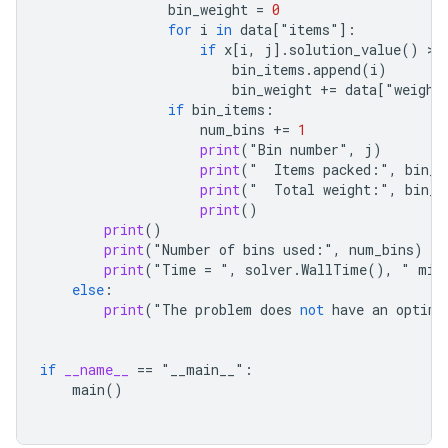
bin_weight
=
0
for
i
in
data
[
"
items
"
]:
if
x
[
i
,
j
]
.
solution_value
()
 > 
bin_items
.
append
(
i
)
bin_weight
+=
data
[
"
weight
if
bin_items
:
num_bins
+=
1
print
(
"
Bin
number
"
,
j
)
print
(
"  
Items
packed
:",
bin_i
print
(
"  
Total
weight
:",
bin_w
print
()
print
()
print
(
"
Number
of
bins
used
:",
num_bins
)
print
(
"
Time
=
 "
,
solver
.
WallTime
(),
 " 
mil
else
:
print
(
"
The
problem
does
not
have
an
optima
if
__name__
==
 "
__main__
"
:
main
()