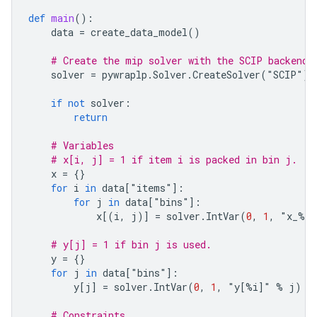
def
main
():
data
=
create_data_model
()
# Create the mip solver with the SCIP backend.
solver
=
pywraplp
.
Solver
.
CreateSolver
(
"
SCIP
"
)
if
not
solver
:
return
# Variables
# x[i, j] = 1 if item i is packed in bin j.
x
=
{}
for
i
in
data
[
"
items
"
]:
for
j
in
data
[
"
bins
"
]:
x
[(
i
,
j
)]
=
solver
.
IntVar
(
0
,
1
,
 "
x_
%
i_
# y[j] = 1 if bin j is used.
y
=
{}
for
j
in
data
[
"
bins
"
]:
y
[
j
]
=
solver
.
IntVar
(
0
,
1
,
 "
y
[
%
i
]
" 
%
j
)
# Constraints