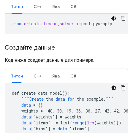
Питон
С++
Ява
С#
from
ortools.linear_solver
import
pywraplp
Создайте данные
Код ниже создает данные для примера.
Питон
С++
Ява
С#
def
create_data_model
()
:
"""
Create
the
data
for
the
example
.
data
=
{}
weights
=
[
48, 30, 19, 36, 36, 27, 42, 42, 36, 
data
[
"
weights
"
]
=
weights
data
[
"
items
"
]
=
list
(
range
(
len
(
weights
)))
data
[
"
bins
"
]
=
data
[
"
items
"
]