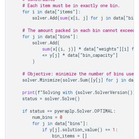
# Each item must be in exactly one bin.
for
i
in
data
[
"
items
"
]:
solver
.
Add
(
sum
(
x
[
i
,
j
]
for
j
in
data
[
"
bins
# The amount packed in each bin cannot exceed 
for
j
in
data
[
"
bins
"
]:
solver
.
Add
(
sum
(
x
[(
i
,
j
)]
*
data
[
"
weights
"
][
i
]
for
            <
=
y
[
j
]
*
data
[
"
bin_capacity
"
]
)
# Objective: minimize the number of bins used.
solver
.
Minimize
(
solver
.
Sum
([
y
[
j
]
for
j
in
data
print
(
f"Solving
with
{
solver
.
SolverVersion
()}"
status
=
solver
.
Solve
()
if
status
==
pywraplp
.
Solver
.
OPTIMAL
:
num_bins
=
0
for
j
in
data
[
"
bins
"
]:
if
y
[
j
]
.
solution_value
()
==
1
:
bin_items
=
[]