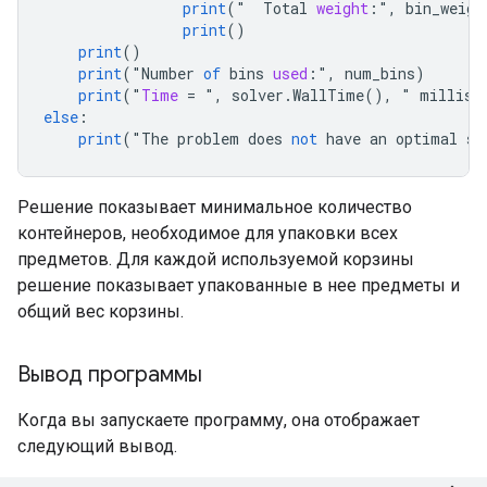
print
(
"
Total
weight
:",
bin_weigh
print
()
print
()
print
(
"
Number
of
bins
used
:",
num_bins
)
print
(
"
Time
=
"
,
solver
.
WallTime
(),
 " 
millise
else
:
print
(
"
The
problem
does
not
have
an
optimal
so
Решение показывает минимальное количество
контейнеров, необходимое для упаковки всех
предметов. Для каждой используемой корзины
решение показывает упакованные в нее предметы и
общий вес корзины.
Вывод программы
Когда вы запускаете программу, она отображает
следующий вывод.