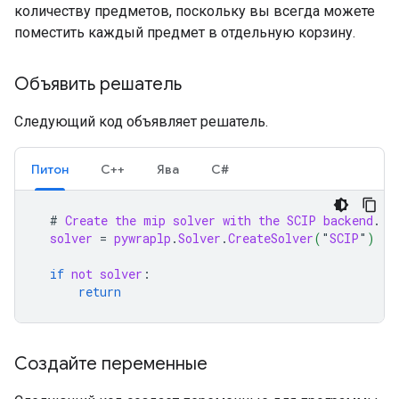
количеству предметов, поскольку вы всегда можете
поместить каждый предмет в отдельную корзину.
Объявить решатель
Следующий код объявляет решатель.
Питон
С++
Ява
С#
#
Create
the
mip
solver
with
the
SCIP
backend
solver
=
pywraplp
.
Solver
.
CreateSolver
(
"
SCIP
"
)
if
not
solver
return
Создайте переменные