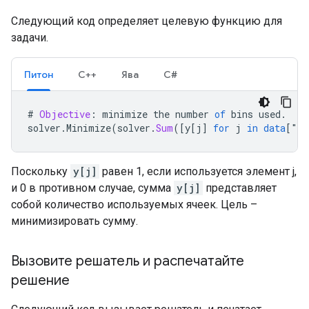
Следующий код определяет целевую функцию для
задачи.
Питон
С++
Ява
С#
#
Objective
:
minimize
the
number
of
bins
used
.
solver
.
Minimize
(
solver
.
Sum
(
[
y[j
]
for
j
in
data
[
"
bi
Поскольку
y[j]
равен 1, если используется элемент j,
и 0 в противном случае, сумма
y[j]
представляет
собой количество используемых ячеек. Цель –
минимизировать сумму.
Вызовите решатель и распечатайте
решение