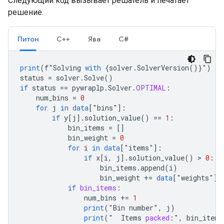
Следующий код вызывает решатель и печатает
решение.
Питон
С++
Ява
С#
print
(
f"Solving
with
{
solver
.
SolverVersion
()
}
"
)
status
=
solver
.
Solve
()
if
status
==
pywraplp
.
Solver
.
OPTIMAL
:
num_bins
=
0
for
j
in
data
[
"
bins
"
]
:
if
y
[
j
]
.
solution_value
()
==
1
:
bin_items
=
[]
bin_weight
=
0
for
i
in
data
[
"
items
"
]
:
if
x
[
i, j
]
.
solution_value
()
 > 
0
:
bin_items
.
append
(
i
)
bin_weight
+=
data
[
"
weights
"
][
if
bin_items
:
num_bins
+=
1
print
(
"
Bin
number
"
,
j
)
print
(
"
Items
packed
:",
bin_items