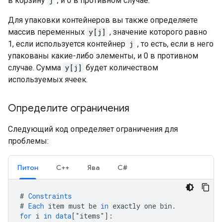
в корзину
j
, и 0 в противном случае.
Для упаковки контейнеров вы также определяете
массив переменных
y[j]
, значение которого равно
1, если используется контейнер
j
, то есть, если в него
упакованы какие-либо элементы, и 0 в противном
случае. Сумма
y[j]
будет количеством
используемых ячеек.
Определите ограничения
Следующий код определяет ограничения для
проблемы:
Питон
С++
Ява
С#
#
Constraints
#
Each
item
must
be
in
exactly
one
bin
.
for
i
in
data
[
"
items
"
]
: