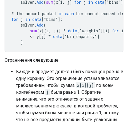
solver
.
Add
(
sum
(
x
[
i, j
]
for
j
in
data
[
"
bins
"
]
)
#
The
amount
packed
in
each
bin
cannot
exceed
its
for
j
in
data
[
"
bins
"
]
:
solver
.
Add
(
sum
(
x
[
(i, j)
]
*
data
[
"
weights
"
][
i
]
for
i
i
<
=
y
[
j
]
*
data
[
"
bin_capacity
"
]
)
Ограничения следующие:
Каждый предмет должен быть помещен ровно в
одну корзину. Это ограничение устанавливается
требованием, чтобы сумма
x[i][j]
по всем
контейнерам
j
была равна 1. Обратите
внимание, что это отличается от задачи о
множественном рюкзаке, в которой требуется,
чтобы сумма была меньше или равна 1, потому
что не все предметы должны быть упакованы.