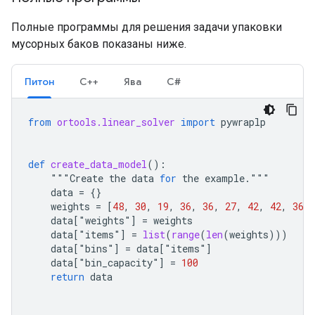
Полные программы для решения задачи упаковки
мусорных баков показаны ниже.
Питон
С++
Ява
С#
from
ortools.linear_solver
import
pywraplp
def
create_data_model
():
    """
Create
the
data
for
the
example
.
"""

data
=
{}
weights
=
[
48
,
30
,
19
,
36
,
36
,
27
,
42
,
42
,
36
,
data
[
"
weights
"
]
=
weights
data
[
"
items
"
]
=
list
(
range
(
len
(
weights
)))
data
[
"
bins
"
]
=
data
[
"
items
"
]
data
[
"
bin_capacity
"
]
=
100
return
data