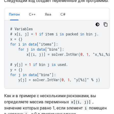
Следующий код создает переменные для программы.
Питон
С++
Ява
С#
#
Variables
#
x
[
i, j
]
=
1
if
item
i
is
packed
in
bin
j
.
x
=
{}
for
i
in
data
[
"
items
"
]
:
for
j
in
data
[
"
bins
"
]
:
x
[
(i, j)
]
=
solver
.
IntVar
(
0
,
1
,
"
x_
%
i_
%
i
"
#
y
[
j
]
=
1
if
bin
j
is
used
.
y
=
{}
for
j
in
data
[
"
bins
"
]
:
y
[
j
]
=
solver
.
IntVar
(
0
,
1
,
"
y
[
%i
]
"
%
j
)
Как и в примере с несколькими рюкзаками, вы
определяете массив переменных
x[(i, j)]
,
значение которых равно 1, если элемент
i
помещен