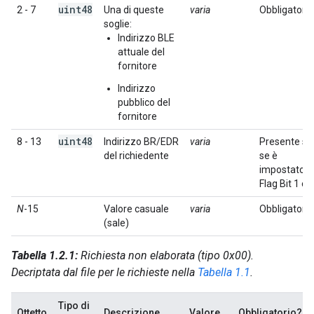
uint48
2 - 7
Una di queste
varia
Obbligatorio
soglie:
Indirizzo BLE
attuale del
fornitore
Indirizzo
pubblico del
fornitore
uint48
8 - 13
Indirizzo BR/EDR
varia
Presente so
del richiedente
se è
impostato il
Flag Bit 1 o 
N
-15
Valore casuale
varia
Obbligatorio
(sale)
Tabella 1.2.1:
Richiesta non elaborata (tipo 0x00).
Decriptata dal file per le richieste nella
Tabella 1.1
.
Tipo di
Ottetto
Descrizione
Valore
Obbligatorio?