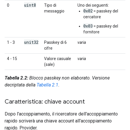
uint8
0
Tipo di
Uno dei seguenti:
0x02
messaggio
= passkey del
cercatore
0x03
= passkey del
fornitore
unit32
1 - 3
Passkey di 6
varia
cifre
4 - 15
Valore casuale
varia
(sale)
Tabella 2.2:
Blocco passkey non elaborato. Versione
decriptata della
Tabella 2.1
.
Caratteristica: chiave account
Dopo l'accoppiamento, il ricercatore dell'accoppiamento
rapido scriverà una chiave account all'accoppiamento
rapido. Provider.