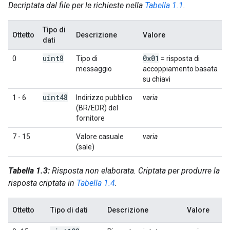
Decriptata dal file per le richieste nella
Tabella 1.1
.
Tipo di
Ottetto
Descrizione
Valore
dati
uint8
0x01
0
Tipo di
= risposta di
messaggio
accoppiamento basata
su chiavi
uint48
1 - 6
Indirizzo pubblico
varia
(BR/EDR) del
fornitore
7 - 15
Valore casuale
varia
(sale)
Tabella 1.3:
Risposta non elaborata. Criptata per produrre la
risposta criptata in
Tabella 1.4
.
Ottetto
Tipo di dati
Descrizione
Valore