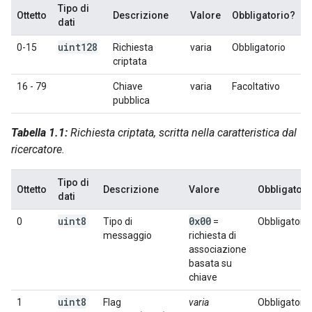
Tipo di
Ottetto
Descrizione
Valore
Obbligatorio?
dati
uint128
0-15
Richiesta
varia
Obbligatorio
criptata
16 - 79
Chiave
varia
Facoltativo
pubblica
Tabella 1.1:
Richiesta criptata, scritta nella caratteristica dal
ricercatore.
Tipo di
Ottetto
Descrizione
Valore
Obbligatori
dati
uint8
0x00
0
Tipo di
=
Obbligatorio
messaggio
richiesta di
associazione
basata su
chiave
uint8
1
Flag
varia
Obbligatorio