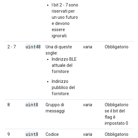
I bit 2 - 7 sono
riservati per
un uso futuro
e devono
essere
ignorati.
uint48
2 - 7
Una di queste
varia
Obbligatorio
soglie:
Indirizzo BLE
attuale del
fornitore
Indirizzo
pubblico del
fornitore
uint8
8
Gruppo di
varia
Obbligatorio
messaggi
se il bit del
flag è
impostato 0
uint8
9
Codice
varia
Obbligatorio