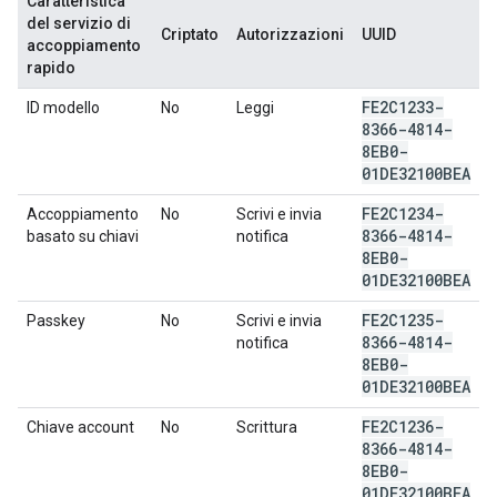
Caratteristica
del servizio di
Criptato
Autorizzazioni
UUID
accoppiamento
rapido
FE2C1233-
ID modello
No
Leggi
8366-4814-
8EB0-
01DE32100BEA
FE2C1234-
Accoppiamento
No
Scrivi e invia
8366-4814-
basato su chiavi
notifica
8EB0-
01DE32100BEA
FE2C1235-
Passkey
No
Scrivi e invia
8366-4814-
notifica
8EB0-
01DE32100BEA
FE2C1236-
Chiave account
No
Scrittura
8366-4814-
8EB0-
01DE32100BEA