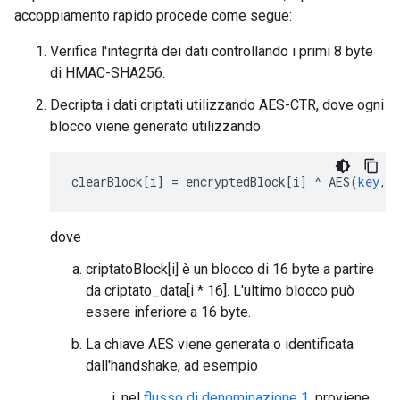
accoppiamento rapido procede come segue:
Verifica l'integrità dei dati controllando i primi 8 byte
di HMAC-SHA256.
Decripta i dati criptati utilizzando AES-CTR, dove ogni
blocco viene generato utilizzando
clearBlock
[
i
]
=
encryptedBlock
[
i
]
^
AES
(
key
,
dove
criptatoBlock[i] è un blocco di 16 byte a partire
da criptato_data[i * 16]. L'ultimo blocco può
essere inferiore a 16 byte.
La chiave AES viene generata o identificata
dall'handshake, ad esempio
nel
flusso di denominazione 1
, proviene