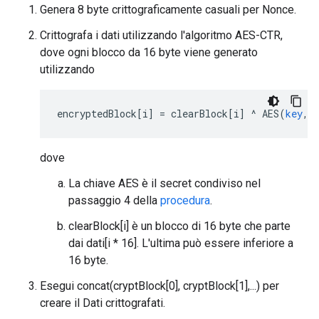
Genera 8 byte crittograficamente casuali per Nonce.
Crittografa i dati utilizzando l'algoritmo AES-CTR,
dove ogni blocco da 16 byte viene generato
utilizzando
encryptedBlock
[
i
]
=
clearBlock
[
i
]
^
AES
(
key
,
dove
La chiave AES è il secret condiviso nel
passaggio 4 della
procedura
.
clearBlock[i] è un blocco di 16 byte che parte
dai dati[i * 16]. L'ultima può essere inferiore a
16 byte.
Esegui concat(cryptBlock[0], cryptBlock[1],...) per
creare il Dati crittografati.