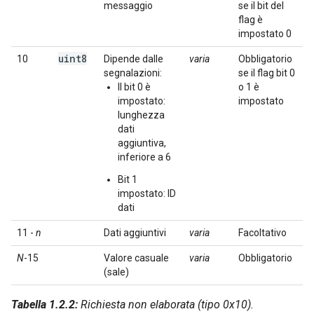
messaggio
se il bit del
flag è
impostato 0
uint8
10
Dipende dalle
varia
Obbligatorio
segnalazioni:
se il flag bit 0
Il bit 0 è
o 1 è
impostato:
impostato
lunghezza
dati
aggiuntiva,
inferiore a 6
Bit 1
impostato: ID
dati
11 -
n
Dati aggiuntivi
varia
Facoltativo
N
-15
Valore casuale
varia
Obbligatorio
(sale)
Tabella 1.2.2:
Richiesta non elaborata (tipo 0x10).