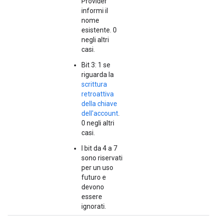
Provider
informi il
nome
esistente. 0
negli altri
casi.
Bit 3: 1 se
riguarda la
scrittura
retroattiva
della chiave
dell'account
.
0 negli altri
casi.
I bit da 4 a 7
sono riservati
per un uso
futuro e
devono
essere
ignorati.