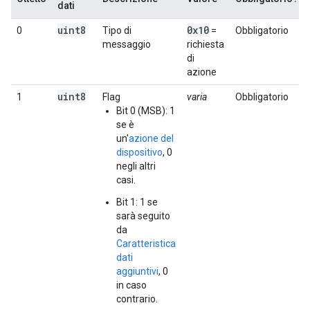
dati
uint8
0x10
0
Tipo di
=
Obbligatorio
messaggio
richiesta
di
azione
uint8
1
Flag
varia
Obbligatorio
Bit 0 (MSB): 1
se è
un'
azione del
dispositivo
, 0
negli altri
casi.
Bit 1: 1 se
sarà seguito
da
Caratteristica
dati
aggiuntivi
, 0
in caso
contrario.