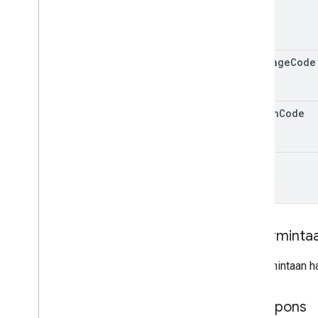
Verifikasi
Performa
v4
.
9
language
Code
Media v1
Shared
.
Types
Jadwal penghentian
region
Code
view
Isi perminta
Isi permintaan h
Isi respons