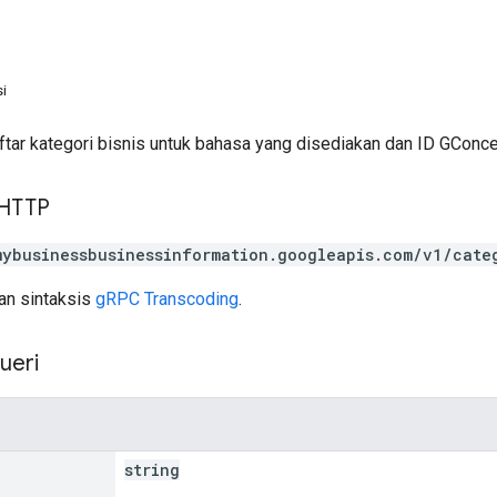
i
tar kategori bisnis untuk bahasa yang disediakan dan ID GConce
 HTTP
mybusinessbusinessinformation.googleapis.com/v1/cate
n sintaksis
gRPC Transcoding
.
ueri
string