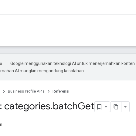
Google menggunakan teknologi AI untuk menerjemahkan konten
rjemahan AI mungkin mengandung kesalahan.
Business Profile APIs
Referensi
 categories
.
batch
Get
ni