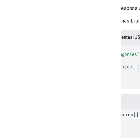
Pesan respons u
Jika berhasil, i
Representasi J
{
"categories"
{
object (
}
]
}
Kolom
categories[]