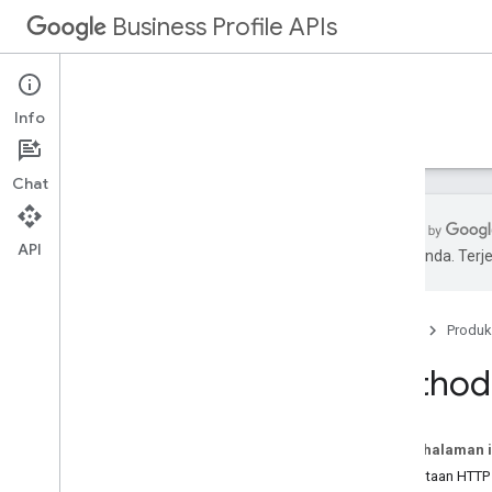
Business Profile APIs
Info
Panduan
Referensi
Contoh
Dukungan
Chat
API
pilihan Anda. Te
Ringkasan
Pengelolaan Akun
Beranda
Produk
Business Calls
Informasi Bisnis
Method:
Ringkasan
v1
Resource REST
Pada halaman i
accounts
.
locations
Permintaan HTTP