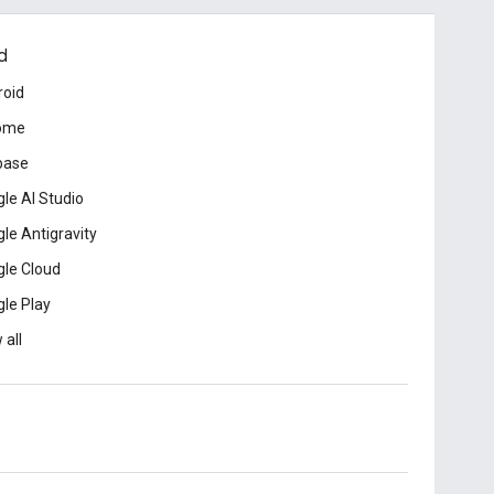
d
roid
ome
base
le AI Studio
le Antigravity
le Cloud
le Play
 all