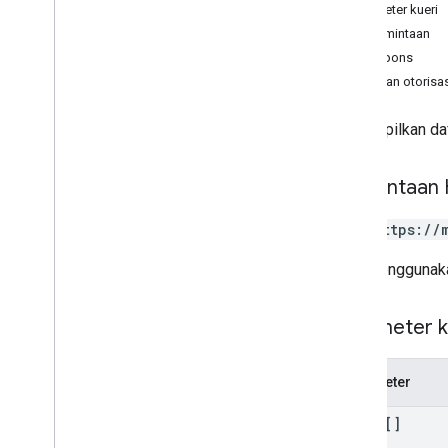
attributes
Parameter kueri
kategori
Isi permintaan
Ringkasan
Isi respons
batch
Get
Cakupan otorisas
list
chains
Menampilkan daf
google
Locations
lokasi
Permintaan
locations
.
attributes
GET https://
Jenis
Attribute
Value
Type
URL menggunaka
Atribut
Category
View
Parameter k
Error
Code
Log perubahan
Penginapan
Parameter
Notifikasi
names[]
Place Actions
Tanya Jawab