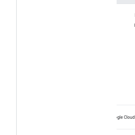
Info Produk
Persyaratan Layanan
Batas Penggunaan
Harga
Android
Chrome
Firebase
Google Cloud