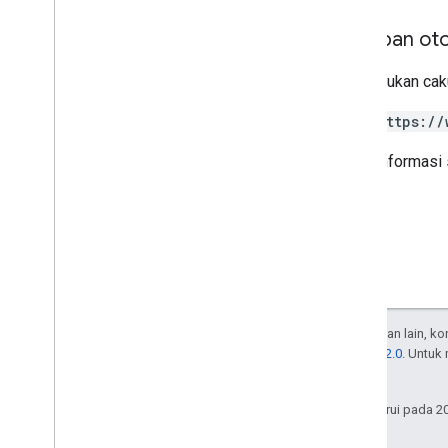
Cakupan oto
Memerlukan caku
https://
Untuk informasi 
Kecuali dinyatakan lain, k
Lisensi Apache 2.0
. Untuk
afiliasinya.
Terakhir diperbarui pada 2