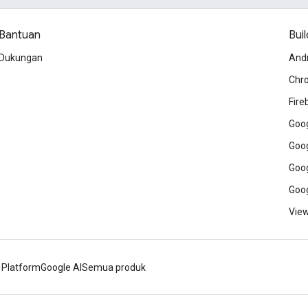
Bantuan
Buil
Dukungan
And
Chr
Fire
Goog
Goog
Goog
Goog
View
 Platform
Google AI
Semua produk