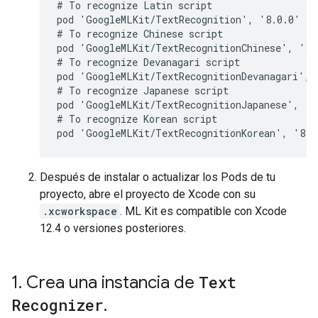
# To recognize Latin script

pod 'GoogleMLKit/TextRecognition', '8.0.0'

# To recognize Chinese script

pod 'GoogleMLKit/TextRecognitionChinese', '8.0
# To recognize Devanagari script

pod 'GoogleMLKit/TextRecognitionDevanagari', '
# To recognize Japanese script

pod 'GoogleMLKit/TextRecognitionJapanese', '8.
# To recognize Korean script

Después de instalar o actualizar los Pods de tu
proyecto, abre el proyecto de Xcode con su
.xcworkspace
. ML Kit es compatible con Xcode
12.4 o versiones posteriores.
1
.
Crea una instancia de
Text
Recognizer
.