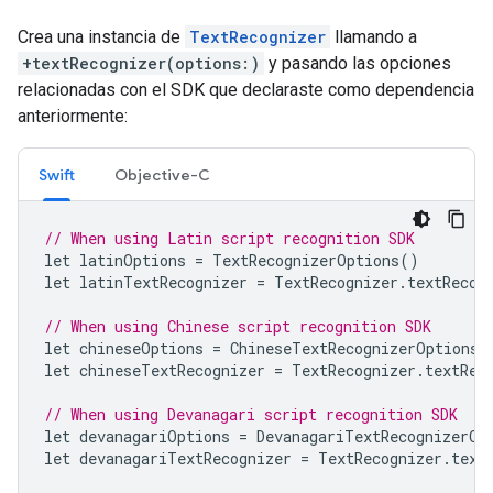
Crea una instancia de
TextRecognizer
llamando a
+textRecognizer(options:)
y pasando las opciones
relacionadas con el SDK que declaraste como dependencia
anteriormente:
Swift
Objective-C
// When using Latin script recognition SDK
let
latinOptions
=
TextRecognizerOptions
()
let
latinTextRecognizer
=
TextRecognizer
.
textRecog
// When using Chinese script recognition SDK
let
chineseOptions
=
ChineseTextRecognizerOptions
(
let
chineseTextRecognizer
=
TextRecognizer
.
textRec
// When using Devanagari script recognition SDK
let
devanagariOptions
=
DevanagariTextRecognizerOp
let
devanagariTextRecognizer
=
TextRecognizer
.
text