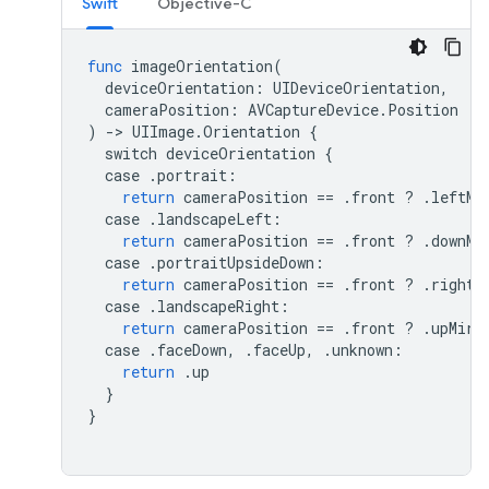
Swift
Objective-C
func
imageOrientation
(
deviceOrientation
:
UIDeviceOrientation
,
cameraPosition
:
AVCaptureDevice
.
Position
)
->
UIImage
.
Orientation
{
switch
deviceOrientation
{
case
.
portrait
:
return
cameraPosition
==
.
front
?
.
leftMi
case
.
landscapeLeft
:
return
cameraPosition
==
.
front
?
.
downMi
case
.
portraitUpsideDown
:
return
cameraPosition
==
.
front
?
.
rightM
case
.
landscapeRight
:
return
cameraPosition
==
.
front
?
.
upMirr
case
.
faceDown
,
.
faceUp
,
.
unknown
:
return
.
up
}
}