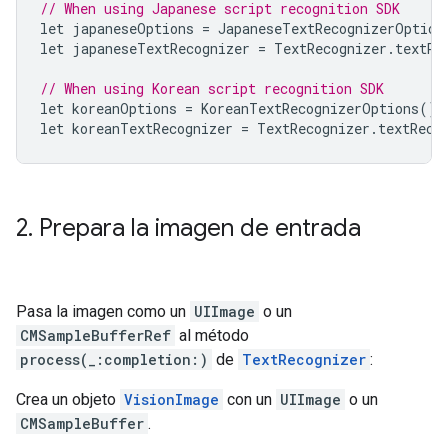
// When using Japanese script recognition SDK
let
japaneseOptions
=
JapaneseTextRecognizerOption
let
japaneseTextRecognizer
=
TextRecognizer
.
textRe
// When using Korean script recognition SDK
let
koreanOptions
=
KoreanTextRecognizerOptions
()
let
koreanTextRecognizer
=
TextRecognizer
.
textReco
2
.
Prepara la imagen de entrada
Pasa la imagen como un
UIImage
o un
CMSampleBufferRef
al método
process(_:completion:)
de
TextRecognizer
:
Crea un objeto
VisionImage
con un
UIImage
o un
CMSampleBuffer
.