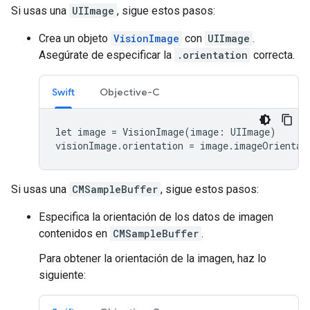
Si usas una
UIImage
, sigue estos pasos:
Crea un objeto
VisionImage
con
UIImage
.
Asegúrate de especificar la
.orientation
correcta.
Swift
Objective-C
let image = VisionImage(image: UIImage)

visionImage.orientation = image.imageOrientat
Si usas una
CMSampleBuffer
, sigue estos pasos:
Especifica la orientación de los datos de imagen
contenidos en
CMSampleBuffer
.
Para obtener la orientación de la imagen, haz lo
siguiente: