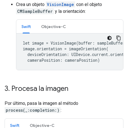
Crea un objeto
VisionImage
con el objeto
CMSampleBuffer
y la orientación:
Swift
Objective-C
let
image
=
VisionImage
(
buffer
:
sampleBuffer
)
image
.
orientation
=
imageOrientation
(
deviceOrientation
:
UIDevice
.
current
.
orienta
cameraPosition
:
cameraPosition
)
3
.
Procesa la imagen
Por último, pasa la imagen al método
process(_:completion:)
:
Swift
Objective-C