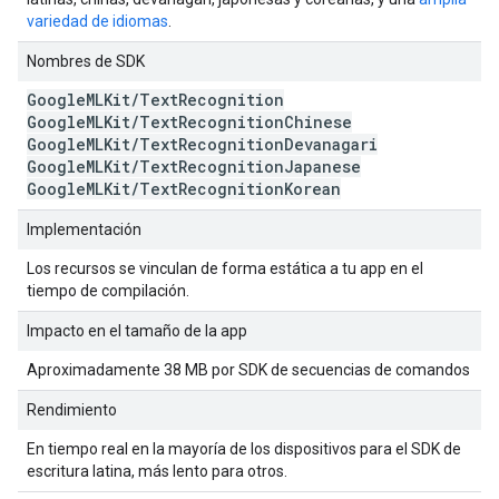
variedad de idiomas
.
Nombres de SDK
Google
MLKit
/
Text
Recognition
Google
MLKit
/
Text
Recognition
Chinese
Google
MLKit
/
Text
Recognition
Devanagari
Google
MLKit
/
Text
Recognition
Japanese
Google
MLKit
/
Text
Recognition
Korean
Implementación
Los recursos se vinculan de forma estática a tu app en el
tiempo de compilación.
Impacto en el tamaño de la app
Aproximadamente 38 MB por SDK de secuencias de comandos
Rendimiento
En tiempo real en la mayoría de los dispositivos para el SDK de
escritura latina, más lento para otros.