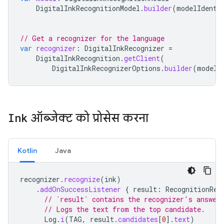
DigitalInkRecognitionModel
.
builder
(
modelIdenti
// Get a recognizer for the language
var
recognizer
:
DigitalInkRecognizer
=
DigitalInkRecognition
.
getClient
(
DigitalInkRecognizerOptions
.
builder
(
model
)
Ink
ऑब्जेक्ट को प्रोसेस करना
Kotlin
Java
recognizer
.
recognize
(
ink
)
.
addOnSuccessListener
{
result
:
RecognitionRes
// `result` contains the recognizer's answer
// Logs the text from the top candidate.
Log
.
i
(
TAG
,
result
.
candidates
[
0
]
.
text
)