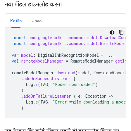
नया मॉडल डाउनलोड करना
Kotlin
Java
import
com.google.mlkit.common.model.DownloadCondi
import
com.google.mlkit.common.model.RemoteModelMa
var
model
:
DigitalInkRecognitionModel
=
...
val
remoteModelManager
=
RemoteModelManager
.
getIns
remoteModelManager
.
download
(
model
,
DownloadConditi
.
addOnSuccessListener
{
Log
.
i
(
TAG
,
"Model downloaded"
)
}
.
addOnFailureListener
{
e
:
Exception
->
Log
.
e
(
TAG
,
"Error while downloading a model:
}