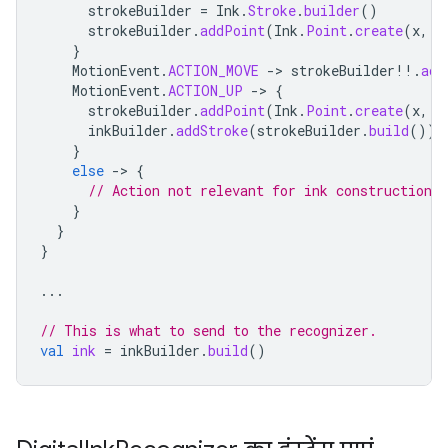
strokeBuilder
=
Ink
.
Stroke
.
builder
()
strokeBuilder
.
addPoint
(
Ink
.
Point
.
create
(
x
,
y
}
MotionEvent
.
ACTION_MOVE
->
strokeBuilder
!!
.
add
MotionEvent
.
ACTION_UP
->
{
strokeBuilder
.
addPoint
(
Ink
.
Point
.
create
(
x
,
y
inkBuilder
.
addStroke
(
strokeBuilder
.
build
())
}
else
->
{
// Action not relevant for ink construction
}
}
}
...
// This is what to send to the recognizer.
val
ink
=
inkBuilder
.
build
()