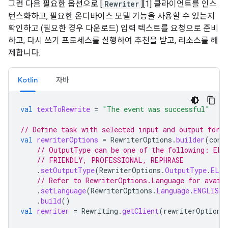
그런 다음 필요한 옵션으로 [
Rewriter
][1] 클라이언트를 인스
턴스화하고, 필요한 온디바이스 모델 기능을 사용할 수 있는지
확인하고 (필요한 경우 다운로드) 입력 텍스트를 요청으로 준비
하고, 다시 쓰기 프로세스를 실행하여 추천을 받고, 리소스를 해
제합니다.
Kotlin
자바
val
textToRewrite
=
"The event was successful"
// Define task with selected input and output form
val
rewriterOptions
=
RewriterOptions
.
builder
(
cont
// OutputType can be one of the following: ELA
// FRIENDLY, PROFESSIONAL, REPHRASE
.
setOutputType
(
RewriterOptions
.
OutputType
.
ELAB
// Refer to RewriterOptions.Language for avail
.
setLanguage
(
RewriterOptions
.
Language
.
ENGLISH
)
.
build
()
val
rewriter
=
Rewriting
.
getClient
(
rewriterOptions