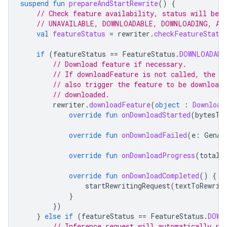
suspend
fun
prepareAndStartRewrite
()
{
// Check feature availability, status will be 
// UNAVAILABLE, DOWNLOADABLE, DOWNLOADING, AV
val
featureStatus
=
rewriter
.
checkFeatureStatu
if
(
featureStatus
==
FeatureStatus
.
DOWNLOADABL
// Download feature if necessary.
// If downloadFeature is not called, the f
// also trigger the feature to be download
// downloaded.
rewriter
.
downloadFeature
(
object
:
Download
override
fun
onDownloadStarted
(
bytesTo
override
fun
onDownloadFailed
(
e
:
GenAi
override
fun
onDownloadProgress
(
totalB
override
fun
onDownloadCompleted
()
{
startRewritingRequest
(
textToRewrit
}
})
}
else
if
(
featureStatus
==
FeatureStatus
.
DOWN
// Inference request will automatically ru