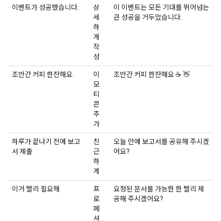
이벤트가 성공했습니다.
상
이 이벤트는 모든 기대를 뛰어넘는
세
큰 성공을 거두었습니다.
하
게
작
성
조만간 커피 한잔해요.
이
조만간 커피 한잔해요 ☕ 👋
모
티
콘
추
가
하루가 끝나기 전에 보고
친
오늘 안에 보고서를 공유해 주시겠
서 제출
근
어요?
하
게
이거 빨리 필요해
프
요청된 문서를 가능한 한 빨리 제
로
공해 주시겠어요?
페
셔