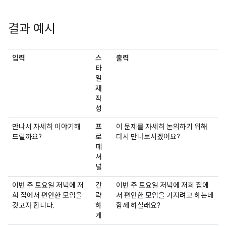
결과 예시
입력
스
출력
타
일
재
작
성
만나서 자세히 이야기해
프
이 문제를 자세히 논의하기 위해
드릴까요?
로
다시 만나보시겠어요?
페
셔
널
이번 주 토요일 저녁에 저
간
이번 주 토요일 저녁에 저희 집에
희 집에서 편안한 모임을
략
서 편안한 모임을 가지려고 하는데
갖고자 합니다.
하
함께 하실래요?
게