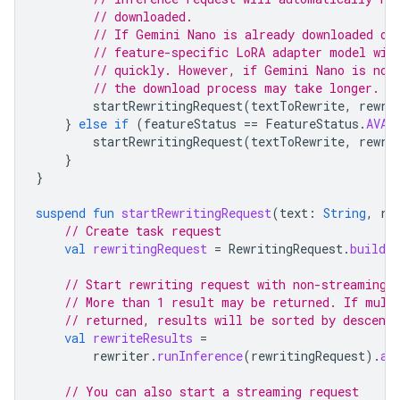
// downloaded.
// If Gemini Nano is already downloaded on
// feature-specific LoRA adapter model wil
// quickly. However, if Gemini Nano is not
// the download process may take longer.
startRewritingRequest
(
textToRewrite
,
rewri
}
else
if
(
featureStatus
==
FeatureStatus
.
AVAI
startRewritingRequest
(
textToRewrite
,
rewri
}
}
suspend
fun
startRewritingRequest
(
text
:
String
,
re
// Create task request
val
rewritingRequest
=
RewritingRequest
.
builder
// Start rewriting request with non-streaming 
// More than 1 result may be returned. If mult
// returned, results will be sorted by descendi
val
rewriteResults
=
rewriter
.
runInference
(
rewritingRequest
).
aw
// You can also start a streaming request