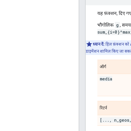
यह फ़ंक्शन, दिए ग
भौगोलिक
g
, सम
sum_{i=0}^max
ध्यान दें:
हिल फ़ंक्शन को A
डाइमेंशन शामिल किए जा सकते ह
ऑर्ग
media
रिटर्न
[
.
.
.
,
n
_
geos