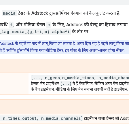
ए
media
टेंसर के Adstock ट्रांसफ़ॉर्मेशन ऐक्शन को कैलकुलेट करता है.
यावधि
t
, और मीडिया चैनल
m
के लिए, Adstock की वैल्यू का हिसाब लगाया 
_lag media_{g,t-i,m} alpha^i
के तौर पर.
dstock के पहले या बाद में लागू किया जा सकता है. अगर हिल यह है पहले लागू किया जा
ैं क्योंकि ट्रांसफ़ॉर्म किया गया मीडिया टेंसर, हर पोस्ट के लिए अलग-अलग होगा सैंपल.
[
.
.
.
,
n
_
geos
,
n
_
media
_
times
,
n
_
media
_
chan
(
.
.
.
)
टेन्सर. बैच डाइमेंशन
ये हैं वैकल्पिक, लेकिन अगर बैच डाइम
के बैच डाइमेंशन. मीडिया के लिए बैच बनाना ज़रूरी नहीं है डाइमेंशन
,
n
_
times
_
output
,
n
_
media
_
channels]
डाइमेंशन वाला टेन्सर जो Adstock