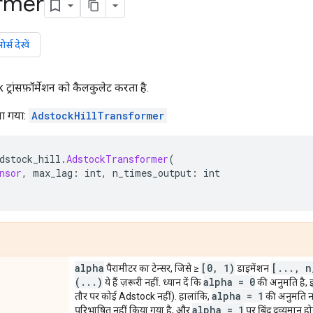
rmer
्स देखें
ट्रांसफ़ॉर्मेशन को कैलकुलेट करता है.
या गया:
AdstockHillTransformer
dstock_hill
.
AdstockTransformer
(
nsor
,
 max_lag
:
 int
,
 n_times_output
:
 int
alpha
[0
,
1)
[
.
.
.
,
n
पैरामीटर का टेन्सर, जिसे ≥
डाइमेंशन
(
.
.
.
)
alpha = 0
ये हैं ज़रूरी नहीं. ध्यान दें कि
की अनुमति है, 
alpha = 1
तौर पर कोई Adstock नहीं). हालांकि,
की अनुमति नही
alpha = 1
परिभाषित नहीं किया गया है, और
पर बिंदु द्रव्यमान 