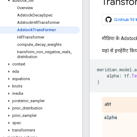
Transfo
adstock
_
hill
Overview
Adstock
Decay
Spec
GitHub पर सोर
Adstock
Hill
Transformer
Adstock
Transformer
Hill
Transformer
मीडिया के Adstock 
compute
_
decay
_
weights
यहां से इनहेरिट कि
transform
_
non
_
negative
_
reals
_
distribution
context
meridian
.
model
.
a
eda
    alpha
:
 tf
.
Te
equations
)
knots
media
posterior
_
sampler
ऑर्ग
prior
_
distribution
prior
_
sampler
alpha
spec
transformers