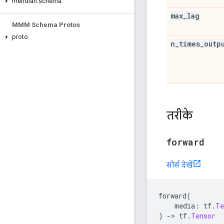
meridian
.
schema
max
_
lag
MMM Schema Protos
proto
n
_
times
_
outp
तरीके
forward
सोर्स देखें
forward
(
    media
:
 tf
.
Te
)
->
 tf
.
Tensor