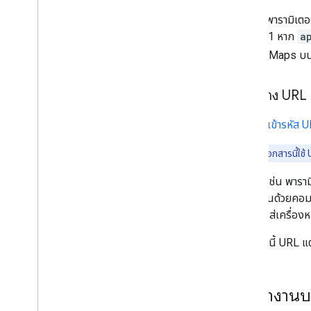
สำคัญ
: พารามิเตอ
เดียวคือ 1 หาก
a
Google Maps บนอุป
การสร้าง URL ท
คุณต้อง
เข้ารหัส 
หมายเหตุ
: เอกสารนี้ใช
ตัวอย่างเช่น พารา
ใช้ค่าที่คั่นด้วยค
ด้วยการใส่เครื่อง
นอกจากนี้ URL แต่
การทำงานบ