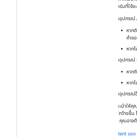
แพลตฟอร์มที่ใช้จะ
ในอุปกรณ์ 
หากติ
คําขอ
หากไม
ในอุปกรณ์ i
หากติ
หากไ
ในอุปกรณ์อ
เราขอแนะนำให้คุณ
แผนที่ได้กว้างขึ้
ต่อเลี้ยว) คุณอา
Intent ของ