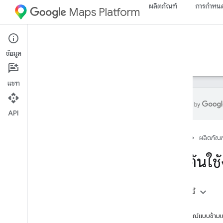
ผลิตภัณฑ์
การกำหนด
Maps Platform
Maps URLs
ข้อมูล
คำแนะนำ
การสนับสนุน
แชท
API
เริ่มต้นใช้งาน
หน้าแรก
ผลิตภัณฑ
Android
เริ่มต้นใช
Google Maps Intent สำหรับ Android
Google Maps สำหรับ Intent ของ
AAOS
ในหน้านี้
บทนำ
i
OS
ไวยากรณ์แบบข้า
รูปแบบ URL ของ Google Maps สําหรับ i