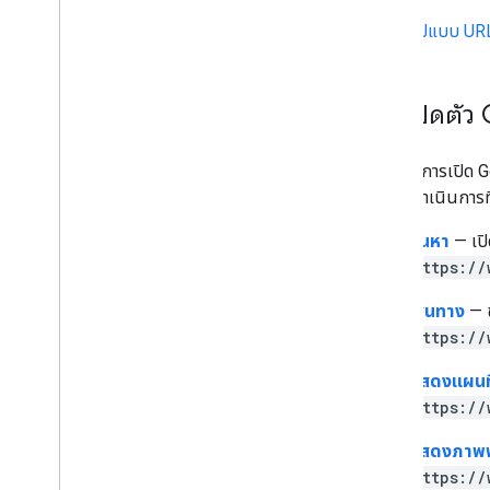
รูปแบบ URL
การเปิดตัว
หากต้องการเปิด Go
กับการดำเนินการท
ค้นหา
— เปิ
https://
เส้นทาง
— ข
https://
แสดงแผนที
https://
แสดงภาพพ
https://