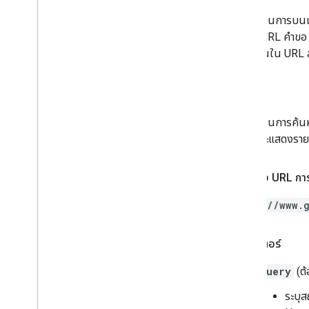
การดำเนินการบนแผ
การใน URL คำขอ พร
มาตรฐานใน URL สํ
ค้นหา
การดําเนินการค้น
ที่ระบุและแสดงรายล
การสร้าง URL กา
https://www.
พารามิเตอร์
query
(ต้
ระบุส