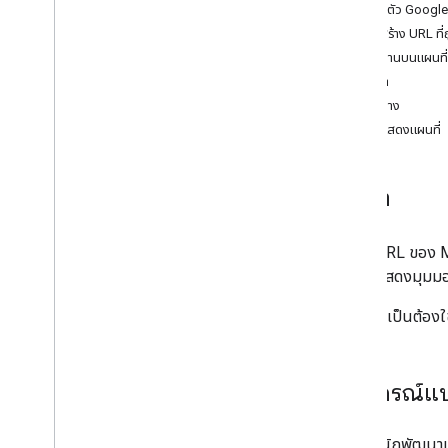
การเปิดตัว Google
OS
การสร้าง URL ที่
การทำงานบนแผนที่
ค้นหา
เส้นทาง
การแสดงแผนที่
บทนำ
เมื่อใช้ URL ขอ
รวมถึงแสดงมุมมอ
คุณไม่จำเป็นต้องใ
ไวยากรณ์
ในฐานะนักพัฒนาแอ