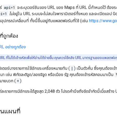
ร์
api=1
จะระบุเวอร์ชันของ URL ของ Maps ที่ URL นี้กำหนดไว้ ต้องระบุพ
pi=1
ไม่
อยู่ใน URL ระบบจะไม่สนใจพารามิเตอร์ทั้งหมด และจะเปิดแอป G
กรณ์เคลื่อนที่ ทั้งนี้ขึ้นอยู่กับแพลตฟอร์มที่ใช้ (เช่น
https://www.g
ี่ถูกต้อง
URL อย่างถูกต้อง
้ URL ที่ไม่ได้เข้ารหัสเพื่อให้อ่านได้ง่ายขึ้น คุณควรใช้คลัง URL มาตรฐานของแพลตฟอร์
มิเตอร์บางรายการใช้อักขระเครื่องหมายทับ (
|
) เป็นตัวคั่น ซึ่งคุณต้องเข
อมมา เช่น พิกัดละติจูด/ลองจิจูด หรือเมือง รัฐ คุณต้องเข้ารหัสคอมมาเป็น
หมายบวก (
+
)
ละรายการมีอักขระได้สูงสุด 2,048 ตัว โปรดคำนึงถึงขีดจำกัดนี้เมื่อสร้าง
นแผนที่