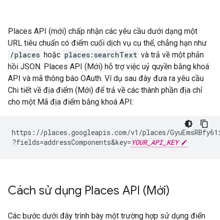
Places API (mới) chấp nhận các yêu cầu dưới dạng một
URL tiêu chuẩn có điểm cuối dịch vụ cụ thể, chẳng hạn như
/places
hoặc
places:searchText
và trả về một phản
hồi JSON. Places API (Mới) hỗ trợ việc uỷ quyền bằng khoá
API và mã thông báo OAuth. Ví dụ sau đây đưa ra yêu cầu
Chi tiết về địa điểm (Mới) để trả về các thành phần địa chỉ
cho một Mã địa điểm bằng khoá API:
https://places.googleapis.com/v1/places/GyuEmsRBfy61
?fields=addressComponents
&
key=
YOUR_API_KEY
Cách sử dụng Places API (Mới)
Các bước dưới đây trình bày một trường hợp sử dụng điển