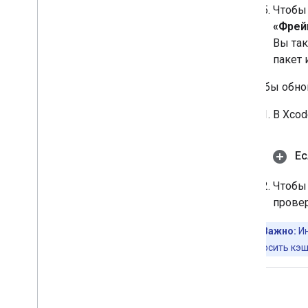
Чтобы 
«Фрей
Вы та
пакет 
Чтобы обн
В Xco
Ес
Чтобы 
провер
Важно:
Ин
Сбросить кэш