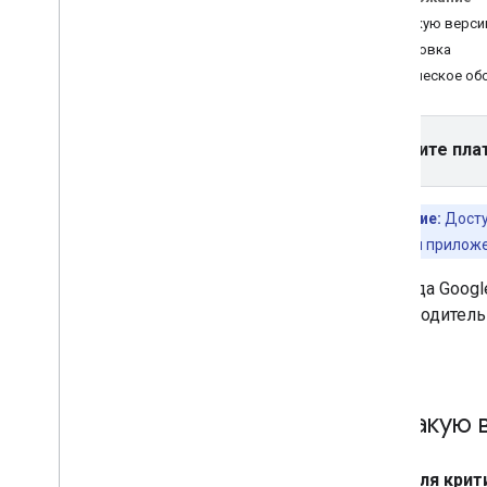
Настроить проект Xcode
На какую верси
Используйте проверку приложений
,
чтобы защитить свой ключ API
Установка
Версии
Техническое об
API Places (новое) в Places SDK
для i
OS
Выберите пла
Автозаполнение места (новое)
Сведения о месте (новое)
Примечание:
Досту
Фотографии мест (новинка)
конфигурации приложен
Новая версия текстового поиска
Поиск поблизости (новинка)
Команда Googl
Работа с данными о местах (новое)
производитель
Комплект пользовательского
SDK.
интерфейса мест
Использовать токены сеанса
Поиск по маршруту
На какую 
Библиотеки с открытым исходным
кодом
Для крит