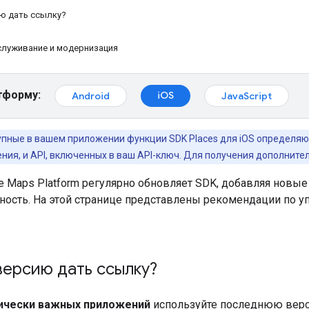
ю дать ссылку?
служивание и модернизация
тформу:
iOS
Android
JavaScript
пные в вашем приложении функции SDK Places для iOS определяют
ия, и API, включенных в ваш API-ключ. Для получения дополнит
e Maps Platform регулярно обновляет SDK, добавляя новые
ность. На этой странице представлены рекомендации по 
версию дать ссылку?
ически важных приложений
используйте последнюю верси