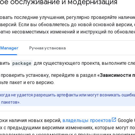
кое обслуживание и модернизация
овать последние улучшения, регулярно проверяйте наличи
версий. Если вы обновляетесь до новой основной версии,
ратно несовместимых изменений и инструкций по обновле
e Manager
Ручная установка
овить
package
для существующего проекта, выполните сл
проверить установку, перейдите в раздел
«Зависимости 
ьте пакет и его версию.
огда не удается разрешить артефакты или могут возникать ошибки
 пакетов».
ки наличия новых версий,
владельцы проектов
Google 
 с предыдущими версиями изменениях, которые могут пов
уведомления о несовместимых с предыдущими версиями