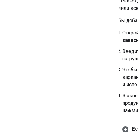
SDK Places 
удалили все
Чтобы доба
Откро
завис
Введит
загруз
Чтобы
вариа
и испо
В окн
продук
нажми
Ес