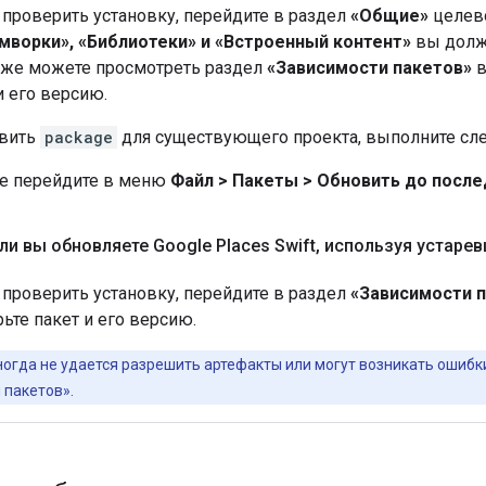
проверить установку, перейдите в раздел
«Общие»
целево
мворки», «Библиотеки» и «Встроенный контент»
вы долж
кже можете просмотреть раздел
«Зависимости пакетов»
и его версию.
овить
package
для существующего проекта, выполните сл
de перейдите в меню
Файл > Пакеты > Обновить до после
ли вы обновляете Google Places Swift
,
используя устарев
проверить установку, перейдите в раздел
«Зависимости 
ьте пакет и его версию.
огда не удается разрешить артефакты или могут возникать ошибки
 пакетов».