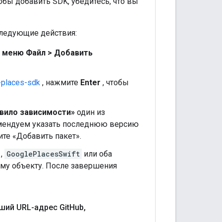
обы добавить SDK, убедитесь, что вы
следующие действия:
в
меню Файл > Добавить
-places-sdk
, нажмите
Enter
, чтобы
вило зависимости»
один из
омендуем указать последнюю версию
те «Добавить пакет».
,
GooglePlacesSwift
или оба
му объекту. После завершения
ший URL-адрес Git
Hub
,