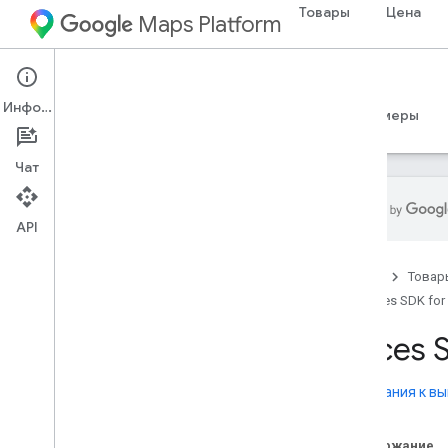
Товары
Цена
Maps Platform
iOS
Places SDK for iOS
Информация
Руководства
Справочные материалы
Примеры
Чат
API
Places SDK для i
OS
Главная
Товар
Обзор
Places SDK for
Место Swift SDK для i
OS
Идентификаторы мест
Places 
Значки мест
Примечания к вы
Настройка
Настройте Places SDK для i
OS
Содержание