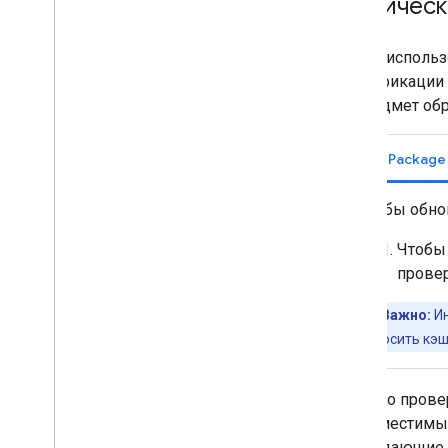
Техничес
Чтобы использ
спецификации 
на предмет об
Swift Packag
Чтобы обн
Чтобы 
провер
Важно:
Ин
Сбросить кэш
Помимо провер
несовместимых
упреждающие 