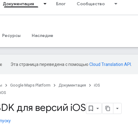
Документация
Блог
Сообщество
Ресурсы
Наследие
Эта страница переведена с помощью
Cloud Translation API
.
ы
Google Maps Platform
Документация
iOS
 iOS
SDK для версий i
OS
пуску