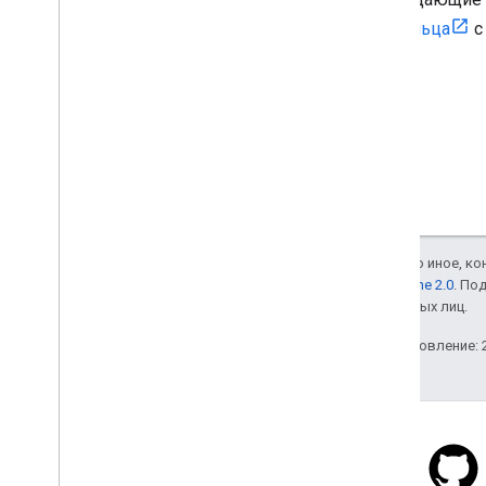
владельца
с
Если не указано иное, к
лицензии Apache 2.0
. По
аффилированных лиц.
Последнее обновление: 2