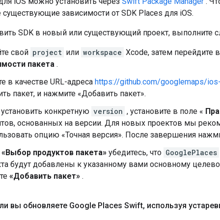
для iOS можно установить через
Swift Package Manager
. Чт
 существующие зависимости от SDK Places для iOS.
вить SDK в новый или существующий проект, выполните 
йте свой
project
или
workspace
Xcode, затем перейдите 
имости пакета
.
е в качестве URL-адреса
https://github.com/googlemaps/ios
ить пакет, и нажмите «Добавить пакет».
 установить конкретную
version
, установите в поле «
Пра
нтов, основанных на версии. Для новых проектов мы рек
льзовать опцию «Точная версия». После завершения нажми
е
«Выбор продуктов пакета»
убедитесь, что
GooglePlaces
та будут добавлены к указанному вами основному целево
те
«Добавить пакет»
.
ли вы обновляете Google Places Swift
,
используя устарев