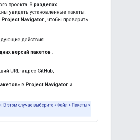
го проекта. В
разделах
ны увидеть установленные пакеты.
в
Project Navigator
, чтобы проверить
едующие действия:
дних версий пакетов
.
ший URL-адрес Git
Hub
,
пакетов»
в
Project Navigator
и
. В этом случае выберите «Файл > Пакеты >