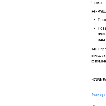
обновлен
Преимущ
Пров
Новы
поль
вам 
Владельцы про
изменениях, з
и других измен
Установк
Swift Packag