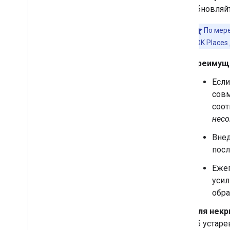
Объединить библиотеку
обновляй
По мер
SDK Places
Преимущ
Если
совм
соот
нес
Внед
посл
Ежег
усил
обра
Для некр
об устаре