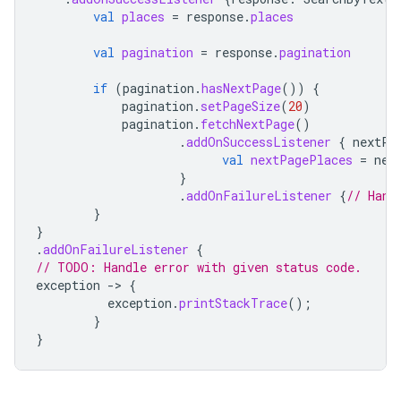
val
places
=
response
.
places
val
pagination
=
response
.
pagination
if
(
pagination
.
hasNextPage
())
{
pagination
.
setPageSize
(
20
)
pagination
.
fetchNextPage
()
.
addOnSuccessListener
{
nextPa
val
nextPagePlaces
=
nex
}
.
addOnFailureListener
{
// Hand
}
}
.
addOnFailureListener
{
// TODO: Handle error with given status code.
exception
-
>
{
exception
.
printStackTrace
();
}
}