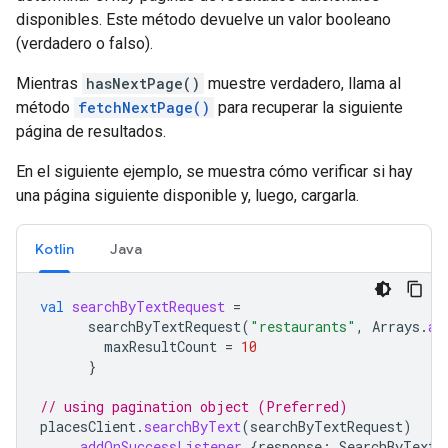
disponibles. Este método devuelve un valor booleano
(verdadero o falso).
Mientras
hasNextPage()
muestre verdadero, llama al
método
fetchNextPage()
para recuperar la siguiente
página de resultados.
En el siguiente ejemplo, se muestra cómo verificar si hay
una página siguiente disponible y, luego, cargarla.
Kotlin
Java
val
searchByTextRequest
=
searchByTextRequest
(
"restaurants"
,
Arrays
.
as
maxResultCount
=
10
}
// using pagination object (Preferred)
placesClient
.
searchByText
(
searchByTextRequest
)
.
addOnSuccessListener
{
response
:
SearchByTextR