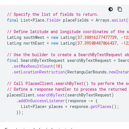
// Specify the list of fields to return.
final
List<Place
.
Field
>
placeFields
=
Arrays
.
asList
(
// Define latitude and longitude coordinates of the s
LatLng
southWest
=
new
LatLng
(
37.38816277477739
,
-
12
LatLng
northEast
=
new
LatLng
(
37.39580487866437
,
-
12
// Use the builder to create a SearchByTextRequest o
final
SearchByTextRequest
searchByTextRequest
=
Sear
.
setMaxResultCount
(
10
)
.
setLocationRestriction
(
RectangularBounds
.
newInsta
// Call PlacesClient.searchByText() to perform the s
// Define a response handler to process the returned
placesClient
.
searchByText
(
searchByTextRequest
)
.
addOnSuccessListener
(
response
->
{
List<Place>
places
=
response
.
getPlaces
();
});