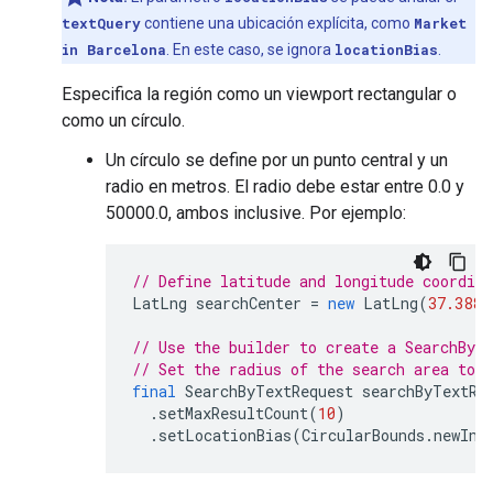
textQuery
contiene una ubicación explícita, como
Market
in Barcelona
. En este caso, se ignora
locationBias
.
Especifica la región como un viewport rectangular o
como un círculo.
Un círculo se define por un punto central y un
radio en metros. El radio debe estar entre 0.0 y
50000.0, ambos inclusive. Por ejemplo:
// Define latitude and longitude coordina
LatLng
searchCenter
=
new
LatLng
(
37.3881
// Use the builder to create a SearchByT
// Set the radius of the search area to 
final
SearchByTextRequest
searchByTextRe
.
setMaxResultCount
(
10
)
.
setLocationBias
(
CircularBounds
.
newIns