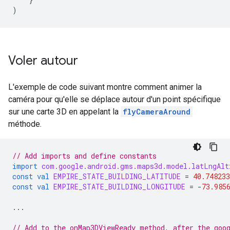
)
Voler autour
L'exemple de code suivant montre comment animer la
caméra pour qu'elle se déplace autour d'un point spécifique
sur une carte 3D en appelant la
flyCameraAround
méthode.
// Add imports and define constants
import
com.google.android.gms.maps3d.model.latLngAlt
const
val
EMPIRE_STATE_BUILDING_LATITUDE
=
40.748233
const
val
EMPIRE_STATE_BUILDING_LONGITUDE
=
-
73.985
...
// Add to the onMap3DViewReady method, after the goo