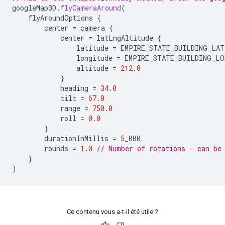
googleMap3D
.
flyCameraAround
(
flyAroundOptions
{
center
=
camera
{
center
=
latLngAltitude
{
latitude
=
EMPIRE_STATE_BUILDING_LAT
longitude
=
EMPIRE_STATE_BUILDING_LO
altitude
=
212.0
}
heading
=
34.0
tilt
=
67.0
range
=
750.0
roll
=
0.0
}
durationInMillis
=
5
_000
rounds
=
1.0
// Number of rotations - can be
}
)
Ce contenu vous a-t-il été utile ?