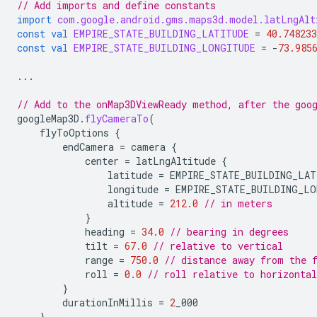
// Add imports and define constants
import
com.google.android.gms.maps3d.model.latLngAlt
const
val
EMPIRE_STATE_BUILDING_LATITUDE
=
40.748233
const
val
EMPIRE_STATE_BUILDING_LONGITUDE
=
-
73.985
...
// Add to the onMap3DViewReady method, after the goo
googleMap3D
.
flyCameraTo
(
flyToOptions
{
endCamera
=
camera
{
center
=
latLngAltitude
{
latitude
=
EMPIRE_STATE_BUILDING_LAT
longitude
=
EMPIRE_STATE_BUILDING_LO
altitude
=
212.0
// in meters
}
heading
=
34.0
// bearing in degrees
tilt
=
67.0
// relative to vertical
range
=
750.0
// distance away from the 
roll
=
0.0
// roll relative to horizontal
}
durationInMillis
=
2
_000
}