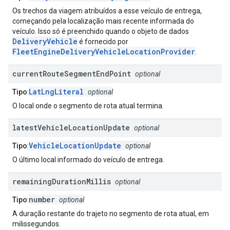
Os trechos da viagem atribuídos a esse veículo de entrega,
começando pela localização mais recente informada do
veículo. Isso só é preenchido quando o objeto de dados
DeliveryVehicle
é fornecido por
FleetEngineDeliveryVehicleLocationProvider
.
current
Route
Segment
End
Point
optional
LatLngLiteral
Tipo
:
optional
O local onde o segmento de rota atual termina.
latest
Vehicle
Location
Update
optional
VehicleLocationUpdate
Tipo
:
optional
O último local informado do veículo de entrega.
remaining
Duration
Millis
optional
number
Tipo
:
optional
A duração restante do trajeto no segmento de rota atual, em
milissegundos.