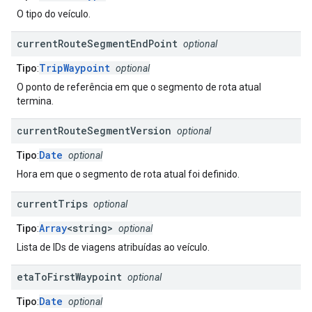
O tipo do veículo.
current
Route
Segment
End
Point
optional
TripWaypoint
Tipo
:
optional
O ponto de referência em que o segmento de rota atual
termina.
current
Route
Segment
Version
optional
Date
Tipo
:
optional
Hora em que o segmento de rota atual foi definido.
current
Trips
optional
Array
<string>
Tipo
:
optional
Lista de IDs de viagens atribuídas ao veículo.
eta
To
First
Waypoint
optional
Date
Tipo
:
optional