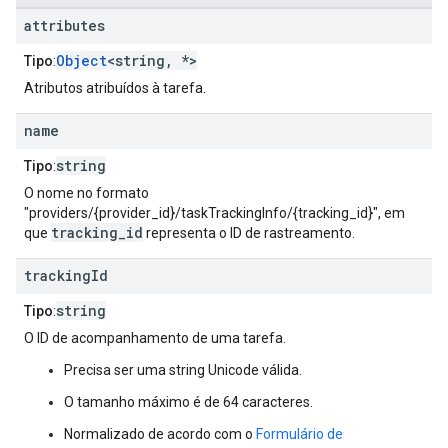
attributes
Object
<string, *>
Tipo
:
Atributos atribuídos à tarefa.
name
string
Tipo
:
O nome no formato
"providers/{provider_id}/taskTrackingInfo/{tracking_id}", em
tracking_id
que
representa o ID de rastreamento.
tracking
Id
string
Tipo
:
O ID de acompanhamento de uma tarefa.
Precisa ser uma string Unicode válida.
O tamanho máximo é de 64 caracteres.
Normalizado de acordo com o
Formulário de