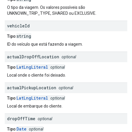
O tipo da viagem. Os valores possíveis são
UNKNOWN_TRIP_TYPE, SHARED ou EXCLUSIVE.
vehicle
Id
string
Tipo
:
ID do veículo que está fazendo a viagem.
actual
Drop
Off
Location
optional
LatLngLiteral
Tipo
:
optional
Local onde o cliente foi deixado.
actual
Pickup
Location
optional
LatLngLiteral
Tipo
:
optional
Local de embarque do cliente.
drop
Off
Time
optional
Date
Tipo
:
optional