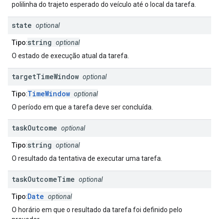
polilinha do trajeto esperado do veículo até o local da tarefa.
state
optional
string
Tipo
:
optional
O estado de execução atual da tarefa.
target
Time
Window
optional
TimeWindow
Tipo
:
optional
O período em que a tarefa deve ser concluída.
task
Outcome
optional
string
Tipo
:
optional
O resultado da tentativa de executar uma tarefa.
task
Outcome
Time
optional
Date
Tipo
:
optional
O horário em que o resultado da tarefa foi definido pelo