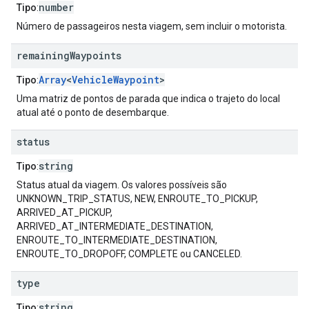
number
Tipo
:
Número de passageiros nesta viagem, sem incluir o motorista.
remaining
Waypoints
Array
<
VehicleWaypoint
>
Tipo
:
Uma matriz de pontos de parada que indica o trajeto do local
atual até o ponto de desembarque.
status
string
Tipo
:
Status atual da viagem. Os valores possíveis são
UNKNOWN_TRIP_STATUS, NEW, ENROUTE_TO_PICKUP,
ARRIVED_AT_PICKUP,
ARRIVED_AT_INTERMEDIATE_DESTINATION,
ENROUTE_TO_INTERMEDIATE_DESTINATION,
ENROUTE_TO_DROPOFF, COMPLETE ou CANCELED.
type
string
Tipo
: