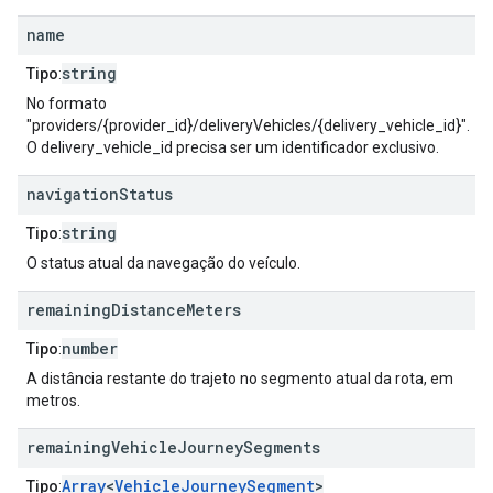
name
string
Tipo
:
No formato
"providers/{provider_id}/deliveryVehicles/{delivery_vehicle_id}".
O delivery_vehicle_id precisa ser um identificador exclusivo.
navigation
Status
string
Tipo
:
O status atual da navegação do veículo.
remaining
Distance
Meters
number
Tipo
:
A distância restante do trajeto no segmento atual da rota, em
metros.
remaining
Vehicle
Journey
Segments
Array
<
VehicleJourneySegment
>
Tipo
: