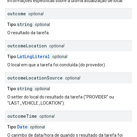
Informações específicas sobre a última atualização de local.
outcome
optional
string
Tipo
:
optional
O resultado da tarefa.
outcome
Location
optional
LatLngLiteral
Tipo
:
optional
O local em que a tarefa foi concluída (do provedor).
outcome
Location
Source
optional
string
Tipo
:
optional
O setter do local do resultado da tarefa ("PROVIDER" ou
"LAST_VEHICLE_LOCATION").
outcome
Time
optional
Date
Tipo
:
optional
O carimbo de data/hora de quando o resultado da tarefa foi