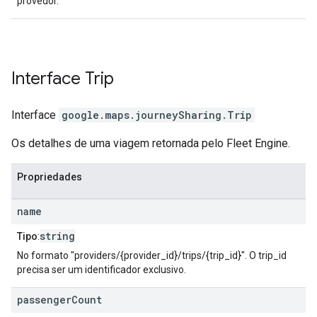
provedor.
Interface
Trip
Interface
google.maps.journeySharing
.
Trip
Os detalhes de uma viagem retornada pelo Fleet Engine.
Propriedades
name
string
Tipo
:
No formato "providers/{provider_id}/trips/{trip_id}". O trip_id
precisa ser um identificador exclusivo.
passenger
Count