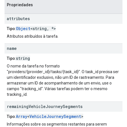
Propriedades
attributes
Object
<string, *>
Tipo
:
Atributos atribuídos à tarefa.
name
string
Tipo
:
O nome da tarefa no formato
"providers/{provider_id}/tasks/{task_id}". O task_id precisa ser
um identificador exclusivo, não um ID de rastreamento. Para
armazenar um ID de acompanhamento de um envio, use o
campo "tracking_id". Várias tarefas podem ter o mesmo
tracking_id.
remaining
Vehicle
Journey
Segments
Array
<
VehicleJourneySegment
>
Tipo
:
Informações sobre os segmentos restantes para serem