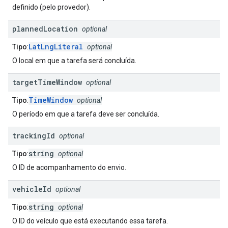
definido (pelo provedor).
planned
Location
optional
LatLngLiteral
Tipo
:
optional
O local em que a tarefa será concluída.
target
Time
Window
optional
TimeWindow
Tipo
:
optional
O período em que a tarefa deve ser concluída.
tracking
Id
optional
string
Tipo
:
optional
O ID de acompanhamento do envio.
vehicle
Id
optional
string
Tipo
:
optional
O ID do veículo que está executando essa tarefa.