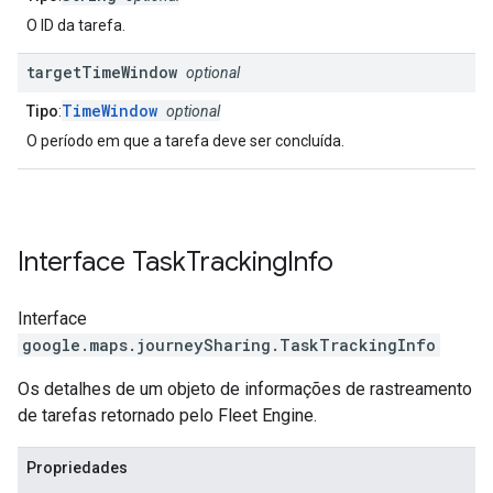
O ID da tarefa.
target
Time
Window
optional
TimeWindow
Tipo
:
optional
O período em que a tarefa deve ser concluída.
Interface
Task
Tracking
Info
Interface
google.maps.journeySharing
.
TaskTrackingInfo
Os detalhes de um objeto de informações de rastreamento
de tarefas retornado pelo Fleet Engine.
Propriedades