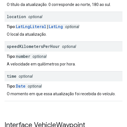
O título da atualização. 0 corresponde ao norte, 180 ao sul.
location
optional
LatLngLiteral
|
LatLng
Tipo
:
optional
O local da atualização.
speed
Kilometers
Per
Hour
optional
number
Tipo
:
optional
A velocidade em quilômetros por hora.
time
optional
Date
Tipo
:
optional
O momento em que essa atualização foi recebida do veículo.
Interface
Vehicle
Waypoint