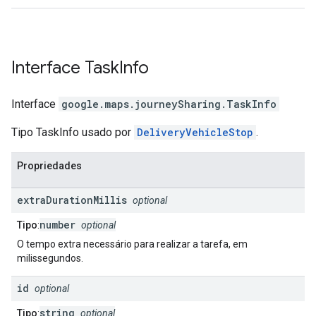
Interface
Task
Info
Interface
google.maps.journeySharing
.
TaskInfo
Tipo TaskInfo usado por
DeliveryVehicleStop
.
Propriedades
extra
Duration
Millis
optional
number
Tipo
:
optional
O tempo extra necessário para realizar a tarefa, em
milissegundos.
id
optional
string
Tipo
:
optional