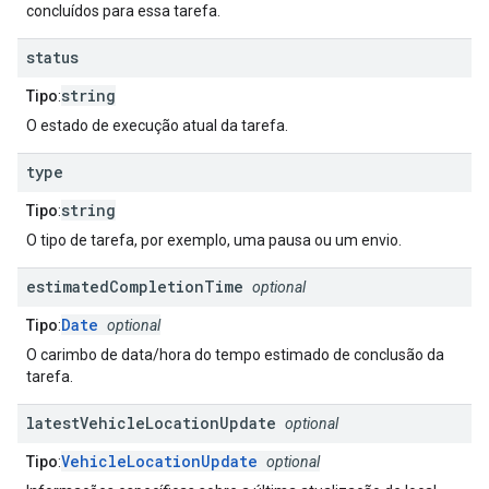
concluídos para essa tarefa.
status
string
Tipo
:
O estado de execução atual da tarefa.
type
string
Tipo
:
O tipo de tarefa, por exemplo, uma pausa ou um envio.
estimated
Completion
Time
optional
Date
Tipo
:
optional
O carimbo de data/hora do tempo estimado de conclusão da
tarefa.
latest
Vehicle
Location
Update
optional
VehicleLocationUpdate
Tipo
:
optional