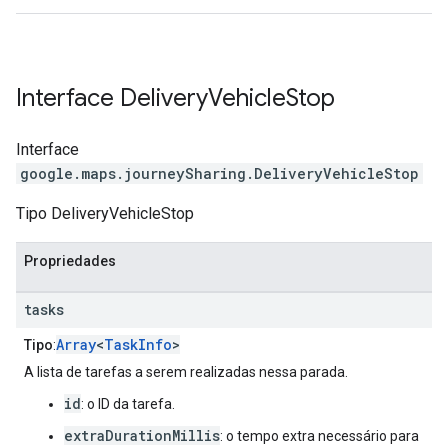
Interface
Delivery
Vehicle
Stop
Interface
google.maps.journeySharing
.
DeliveryVehicleStop
Tipo DeliveryVehicleStop
Propriedades
tasks
Array
<
TaskInfo
>
Tipo
:
A lista de tarefas a serem realizadas nessa parada.
id
: o ID da tarefa.
extraDurationMillis
: o tempo extra necessário para