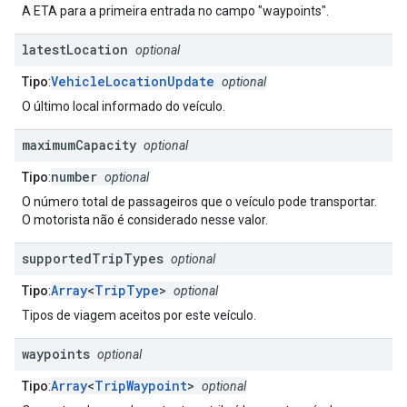
A ETA para a primeira entrada no campo "waypoints".
latest
Location
optional
VehicleLocationUpdate
Tipo
:
optional
O último local informado do veículo.
maximum
Capacity
optional
number
Tipo
:
optional
O número total de passageiros que o veículo pode transportar.
O motorista não é considerado nesse valor.
supported
Trip
Types
optional
Array
<
TripType
>
Tipo
:
optional
Tipos de viagem aceitos por este veículo.
waypoints
optional
Array
<
TripWaypoint
>
Tipo
:
optional