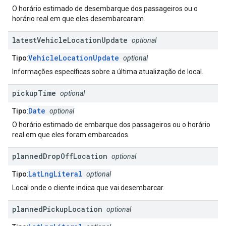
O horário estimado de desembarque dos passageiros ou o
horário real em que eles desembarcaram.
latest
Vehicle
Location
Update
optional
VehicleLocationUpdate
Tipo
:
optional
Informações específicas sobre a última atualização de local.
pickup
Time
optional
Date
Tipo
:
optional
O horário estimado de embarque dos passageiros ou o horário
real em que eles foram embarcados.
planned
Drop
Off
Location
optional
LatLngLiteral
Tipo
:
optional
Local onde o cliente indica que vai desembarcar.
planned
Pickup
Location
optional