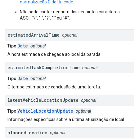
normalização C do Unicode
.
Não pode conter nenhum dos seguintes caracteres
ASCII: "/", ":", "?", "," ou "#".
estimated
Arrival
Time
optional
Date
Tipo
:
optional
A hora estimada de chegada ao local da parada.
estimated
Task
Completion
Time
optional
Date
Tipo
:
optional
O tempo estimado de conclusão de uma tarefa.
latest
Vehicle
Location
Update
optional
VehicleLocationUpdate
Tipo
:
optional
Informações específicas sobre a última atualização de local.
planned
Location
optional