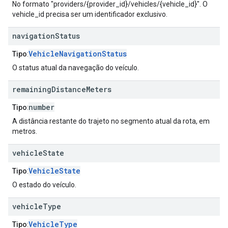
No formato "providers/{provider_id}/vehicles/{vehicle_id}". O
vehicle_id precisa ser um identificador exclusivo.
navigation
Status
VehicleNavigationStatus
Tipo
:
O status atual da navegação do veículo.
remaining
Distance
Meters
number
Tipo
:
A distância restante do trajeto no segmento atual da rota, em
metros.
vehicle
State
VehicleState
Tipo
:
O estado do veículo.
vehicle
Type
VehicleType
Tipo
: