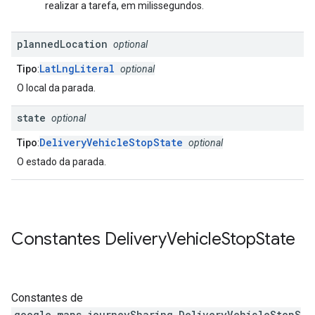
realizar a tarefa, em milissegundos.
planned
Location
optional
LatLngLiteral
Tipo
:
optional
O local da parada.
state
optional
DeliveryVehicleStopState
Tipo
:
optional
O estado da parada.
Constantes
Delivery
Vehicle
Stop
State
Constantes de
google.maps.journeySharing
.
DeliveryVehicleStopS