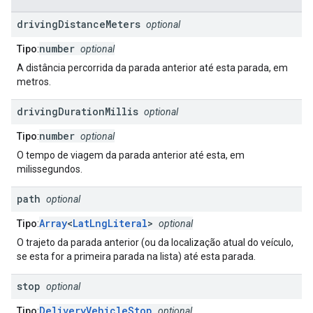
driving
Distance
Meters
optional
number
Tipo
:
optional
A distância percorrida da parada anterior até esta parada, em
metros.
driving
Duration
Millis
optional
number
Tipo
:
optional
O tempo de viagem da parada anterior até esta, em
milissegundos.
path
optional
Array
<
LatLngLiteral
>
Tipo
:
optional
O trajeto da parada anterior (ou da localização atual do veículo,
se esta for a primeira parada na lista) até esta parada.
stop
optional
DeliveryVehicleStop
Tipo
:
optional