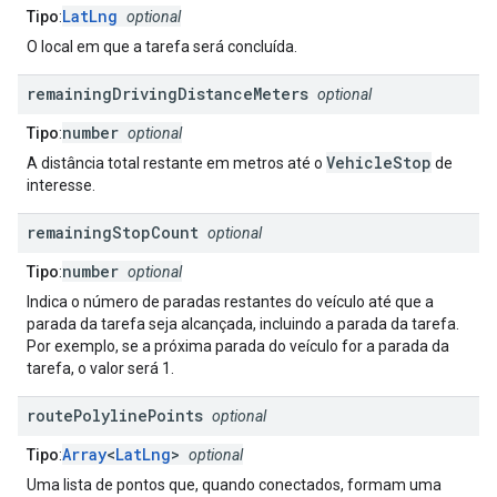
LatLng
Tipo
:
optional
O local em que a tarefa será concluída.
remaining
Driving
Distance
Meters
optional
number
Tipo
:
optional
VehicleStop
A distância total restante em metros até o
de
interesse.
remaining
Stop
Count
optional
number
Tipo
:
optional
Indica o número de paradas restantes do veículo até que a
parada da tarefa seja alcançada, incluindo a parada da tarefa.
Por exemplo, se a próxima parada do veículo for a parada da
tarefa, o valor será 1.
route
Polyline
Points
optional
Array
<
LatLng
>
Tipo
:
optional
Uma lista de pontos que, quando conectados, formam uma