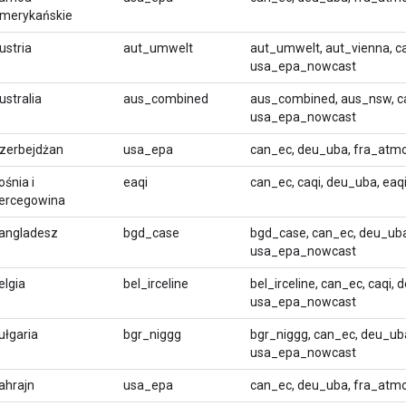
merykańskie
ustria
aut_umwelt
aut_umwelt, aut_vienna, c
usa_epa_nowcast
ustralia
aus_combined
aus_combined, aus_nsw, ca
usa_epa_nowcast
zerbejdżan
usa_epa
can_ec, deu_uba, fra_atm
ośnia i
eaqi
can_ec, caqi, deu_uba, ea
ercegowina
angladesz
bgd_case
bgd_case, can_ec, deu_uba
usa_epa_nowcast
elgia
bel_irceline
bel_irceline, can_ec, caqi,
usa_epa_nowcast
ułgaria
bgr_niggg
bgr_niggg, can_ec, deu_ub
usa_epa_nowcast
ahrajn
usa_epa
can_ec, deu_uba, fra_atm