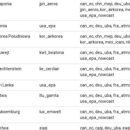
aponia
jpn_aeros
can_ec, chn_mep, deu_uba,
jpn_aeros, kor_airkorea, m
usa_epa_nowcast
enia
usa_epa
can_ec, deu_uba, fra_atm
orea Południowa
kor_airkorea
can_ec, chn_mep, deu_uba,
kor_airkorea, mex_icars, 
uwejt
kwt_beatona
can_ec, deu_uba, fra_atmo
usa_epa_nowcast
iechtenstein
lie_cerclair
can_ec, deu_uba, fra_atmo, 
usa_epa_nowcast
ri Lanka
usa_epa
can_ec, deu_uba, fra_atm
itwa
ltu_gamta
can_ec, deu_uba, fra_atmo
usa_epa_nowcast
uksemburg
lux_emwelt
can_ec, deu_uba, fra_atmo
usa_epa_nowcast
otwa
eaqi
can_ec, caqi, deu_uba, ea