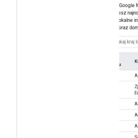
Zespół Google M
Praca z interfejsem Air Quality API
znajdziesz najn
Poproś
(AQI) i lokalne 
Odpowiedź
krajach oraz do
Kod
K
regionu
AD
A
AE
Z
E
AL
A
AM
A
AR
A
AS
S