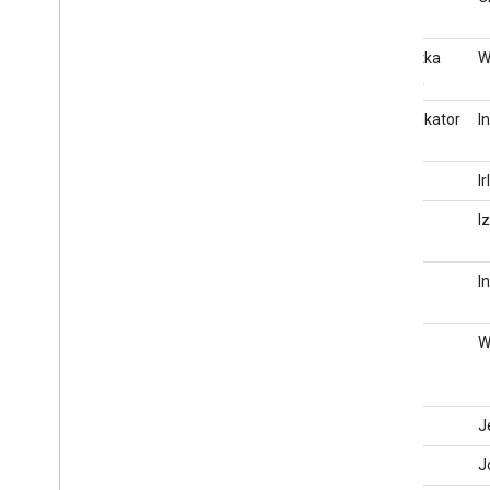
jednostka
W
główna
Identyfikator
I
IE
I
IL
I
IN
I
IT
W
JE
J
JO
J