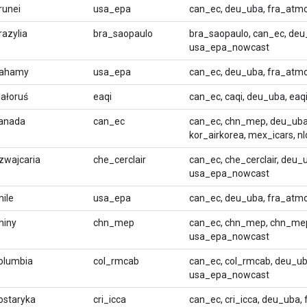
runei
usa_epa
can_ec, deu_uba, fra_atm
razylia
bra_saopaulo
bra_saopaulo, can_ec, deu
usa_epa_nowcast
ahamy
usa_epa
can_ec, deu_uba, fra_atm
iałoruś
eaqi
can_ec, caqi, deu_uba, ea
anada
can_ec
can_ec, chn_mep, deu_uba,
kor_airkorea, mex_icars, 
zwajcaria
che_cerclair
can_ec, che_cerclair, deu_
usa_epa_nowcast
hile
usa_epa
can_ec, deu_uba, fra_atm
hiny
chn_mep
can_ec, chn_mep, chn_mep
usa_epa_nowcast
olumbia
col_rmcab
can_ec, col_rmcab, deu_ub
usa_epa_nowcast
ostaryka
cri_icca
can_ec, cri_icca, deu_uba