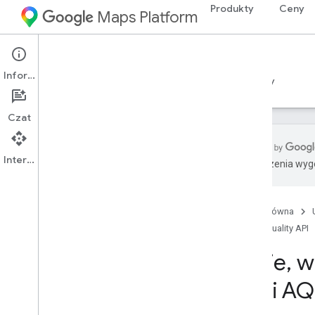
Produkty
Ceny
Maps Platform
Environment
Air Quality API
Informacje
Przewodniki
Materiały referencyjne
Zasoby
Czat
Interfejs API
Tłumaczenia wyge
Interfejs Air Quality API
Przegląd
Strona główna
Wypróbuj wersję demonstracyjną
Air Quality API
Air Quality API
Zasięg w krajach i regionach
Kraje
,
w 
Konfiguracja
API i AQ
Konfigurowanie interfejsu Air Quality
API