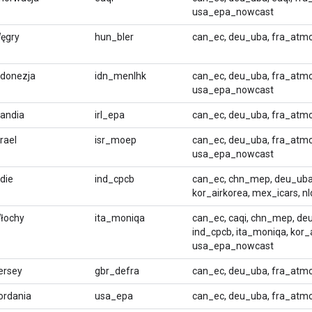
usa_epa_nowcast
ęgry
hun_bler
can_ec, deu_uba, fra_atmo
ndonezja
idn_menlhk
can_ec, deu_uba, fra_atmo
usa_epa_nowcast
rlandia
irl_epa
can_ec, deu_uba, fra_atmo
zrael
isr_moep
can_ec, deu_uba, fra_atmo
usa_epa_nowcast
ndie
ind_cpcb
can_ec, chn_mep, deu_uba,
kor_airkorea, mex_icars, 
łochy
ita_moniqa
can_ec, caqi, chn_mep, deu
ind_cpcb, ita_moniqa, kor_
usa_epa_nowcast
ersey
gbr_defra
can_ec, deu_uba, fra_atm
ordania
usa_epa
can_ec, deu_uba, fra_atm