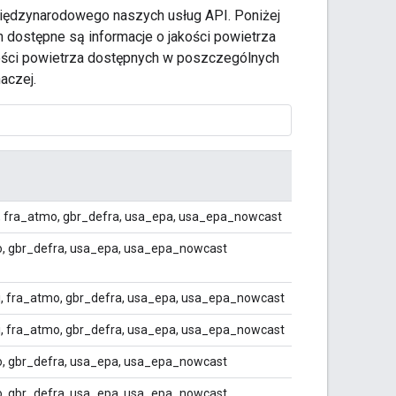
iędzynarodowego naszych usług API. Poniżej
 dostępne są informacje o jakości powietrza
jakości powietrza dostępnych w poszczególnych
aczej.
, fra_atmo, gbr_defra, usa_epa, usa_epa_nowcast
o, gbr_defra, usa_epa, usa_epa_nowcast
qi, fra_atmo, gbr_defra, usa_epa, usa_epa_nowcast
qi, fra_atmo, gbr_defra, usa_epa, usa_epa_nowcast
o, gbr_defra, usa_epa, usa_epa_nowcast
o, gbr_defra, usa_epa, usa_epa_nowcast