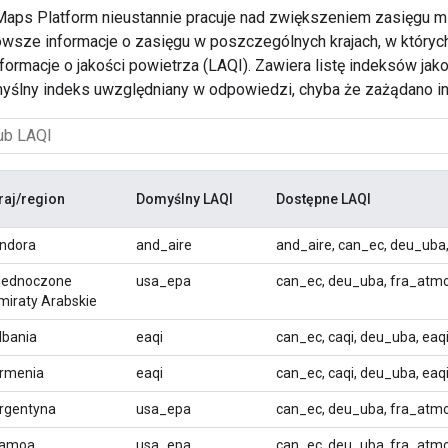
aps Platform nieustannie pracuje nad zwiększeniem zasięgu m
owsze informacje o zasięgu w poszczególnych krajach, w których
informacje o jakości powietrza (LAQI). Zawiera listę indeksów 
myślny indeks uwzględniany w odpowiedzi, chyba że zażądano in
raj/region
Domyślny LAQI
Dostępne LAQI
ndora
and_aire
and_aire, can_ec, deu_uba
jednoczone
usa_epa
can_ec, deu_uba, fra_atm
miraty Arabskie
lbania
eaqi
can_ec, caqi, deu_uba, ea
rmenia
eaqi
can_ec, caqi, deu_uba, ea
rgentyna
usa_epa
can_ec, deu_uba, fra_atm
amoa
usa_epa
can_ec, deu_uba, fra_atm