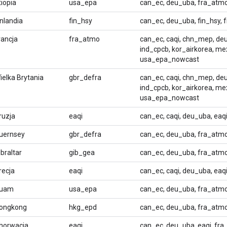
tiopia
usa_epa
can_ec, deu_uba, fra_atm
inlandia
fin_hsy
can_ec, deu_uba, fin_hsy,
rancja
fra_atmo
can_ec, caqi, chn_mep, deu
ind_cpcb, kor_airkorea, me
usa_epa_nowcast
ielka Brytania
gbr_defra
can_ec, caqi, chn_mep, deu
ind_cpcb, kor_airkorea, me
usa_epa_nowcast
ruzja
eaqi
can_ec, caqi, deu_uba, ea
uernsey
gbr_defra
can_ec, deu_uba, fra_atm
ibraltar
gib_gea
can_ec, deu_uba, fra_atmo
recja
eaqi
can_ec, caqi, deu_uba, ea
uam
usa_epa
can_ec, deu_uba, fra_atm
ongkong
hkg_epd
can_ec, deu_uba, fra_atm
horwacja
eaqi
can_ec, deu_uba, eaqi, fra