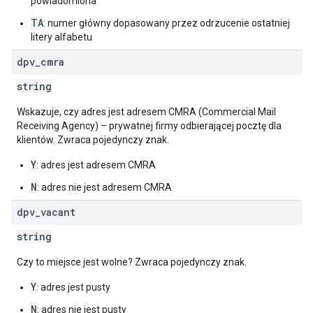
powiadomiona
TA
: numer główny dopasowany przez odrzucenie ostatniej
litery alfabetu
dpv
_
cmra
string
Wskazuje, czy adres jest adresem CMRA (Commercial Mail
Receiving Agency) – prywatnej firmy odbierającej pocztę dla
klientów. Zwraca pojedynczy znak.
Y
: adres jest adresem CMRA
N
: adres nie jest adresem CMRA
dpv
_
vacant
string
Czy to miejsce jest wolne? Zwraca pojedynczy znak.
Y
: adres jest pusty
N
: adres nie jest pusty