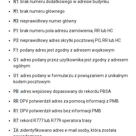
N1
: brak numeru dodatkowego w adresie budynku
M1
: brak numeru głównego
M3
: nieprawidłowy numer główny
P1
: brak numeru pola adresu zamówienia, RR lub HC
P3
: nieprawidłowy adres skrytki pocztowej PO, RR lub HC
F1
: podany adres jest zgodny z adresem wojskowym
G1
: adres podany przez użytkownika jest zgodny z adresem
ogólnym
U1
: adres podany w formularzu z powiązaniem z unikalnym
kodem pocztowym
PB
: adres wejściowy dopasowany do rekordu PBSA
RR
: DPV potwierdził adres za pomocą informacji z PMB
R1
: DPV potwierdził adres bez informacji PMB
R7
: rekord R777 lub R779 operatora trasy
IA
: zidentyfikowano adres e-mail osoby, która została