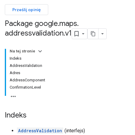
Prześlij opinię
Package google
.
maps
.
addressvalidation
.
v1
Na tej stronie
Indeks
AddressValidation
Adres
AddressComponent
ConfirmationLevel
Indeks
AddressValidation
(interfejs)