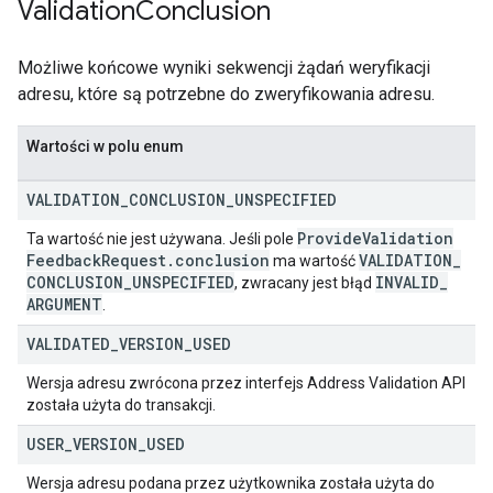
Validation
Conclusion
Możliwe końcowe wyniki sekwencji żądań weryfikacji
adresu, które są potrzebne do zweryfikowania adresu.
Wartości w polu enum
VALIDATION
_
CONCLUSION
_
UNSPECIFIED
Provide
Validation
Ta wartość nie jest używana. Jeśli pole
Feedback
Request
.
conclusion
VALIDATION
_
ma wartość
CONCLUSION
_
UNSPECIFIED
INVALID
_
, zwracany jest błąd
ARGUMENT
.
VALIDATED
_
VERSION
_
USED
Wersja adresu zwrócona przez interfejs Address Validation API
została użyta do transakcji.
USER
_
VERSION
_
USED
Wersja adresu podana przez użytkownika została użyta do