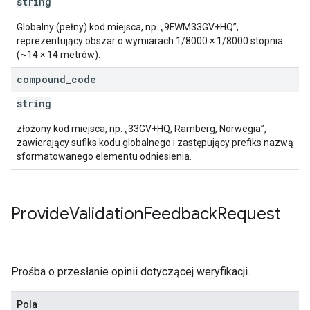
string
Globalny (pełny) kod miejsca, np. „9FWM33GV+HQ”,
reprezentujący obszar o wymiarach 1/8000 × 1/8000 stopnia
(~14 × 14 metrów).
compound
_
code
string
złożony kod miejsca, np. „33GV+HQ, Ramberg, Norwegia”,
zawierający sufiks kodu globalnego i zastępujący prefiks nazwą
sformatowanego elementu odniesienia.
Provide
Validation
Feedback
Request
Prośba o przesłanie opinii dotyczącej weryfikacji.
Pola