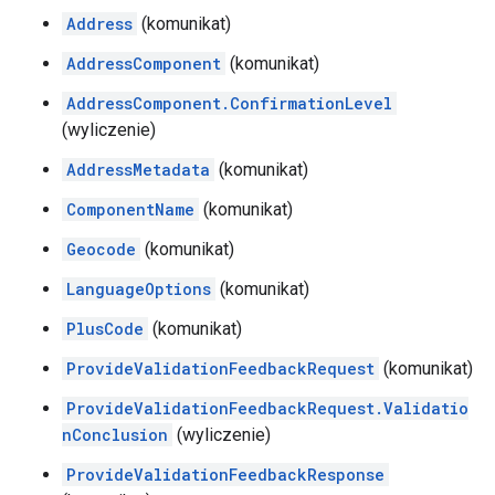
Address
(komunikat)
AddressComponent
(komunikat)
AddressComponent.ConfirmationLevel
(wyliczenie)
AddressMetadata
(komunikat)
ComponentName
(komunikat)
Geocode
(komunikat)
LanguageOptions
(komunikat)
PlusCode
(komunikat)
ProvideValidationFeedbackRequest
(komunikat)
ProvideValidationFeedbackRequest.Validatio
nConclusion
(wyliczenie)
ProvideValidationFeedbackResponse