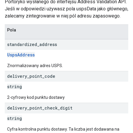
Portoryko wysłanego do interfejsu Address Validation API.
Jeśli w odpowiedzi używasz pola uspsData jako głównego,
zalecamy zintegrowanie w niej pól adresu zapasowego.
Pola
standardized
_
address
UspsAddress
Znormalizowany adres USPS.
delivery
_
point
_
code
string
2-cyfrowy kod punktu dostawy
delivery
_
point
_
check
_
digit
string
Cyfra kontrolna punktu dostawy. Ta liczba jest dodawana na