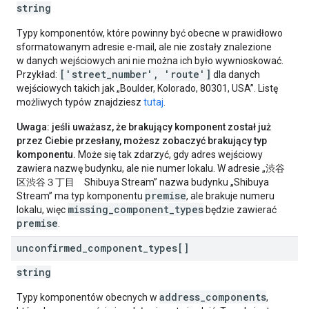
string
Typy komponentów, które powinny być obecne w prawidłowo
sformatowanym adresie e-mail, ale nie zostały znalezione
w danych wejściowych ani nie można ich było wywnioskować.
['street_number', 'route']
Przykład:
dla danych
wejściowych takich jak „Boulder, Kolorado, 80301, USA”. Listę
możliwych typów znajdziesz
tutaj
.
Uwaga: jeśli uważasz, że brakujący komponent został już
przez Ciebie przesłany, możesz zobaczyć brakujący typ
komponentu.
Może się tak zdarzyć, gdy adres wejściowy
zawiera nazwę budynku, ale nie numer lokalu. W adresie „渋谷
区渋谷３丁目 Shibuya Stream” nazwa budynku „Shibuya
premise
Stream” ma typ komponentu
, ale brakuje numeru
missing_component_types
lokalu, więc
będzie zawierać
premise
.
unconfirmed
_
component
_
types[]
string
address_components
Typy komponentów obecnych w
,