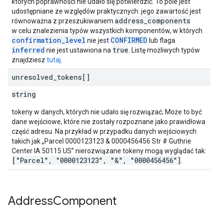
których poprawności nie udało się potwierdzić. To pole jest
udostępniane ze względów praktycznych: jego zawartość jest
address_components
równoważna z przeszukiwaniem
w celu znalezienia typów wszystkich komponentów, w których
confirmation_level
CONFIRMED
nie jest
lub flaga
inferred
true
nie jest ustawiona na
. Listę możliwych typów
znajdziesz
tutaj
.
unresolved
_
tokens[]
string
tokeny w danych, których nie udało się rozwiązać; Może to być
dane wejściowe, które nie zostały rozpoznane jako prawidłowa
część adresu. Na przykład w przypadku danych wejściowych
takich jak „Parcel 0000123123 & 0000456456 Str # Guthrie
Center IA 50115 US” nierozwiązane tokeny mogą wyglądać tak:
["Parcel", "0000123123", "&", "0000456456"]
.
Address
Component