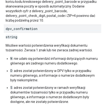
końcu kodu kreskowego delivery_point_barcode w przypadku
skanowania poczty w sposób automatyczny. Dodanie
wszystkich cyfr z delivery_point_barcode,
delivery_point_check_digit, postal_code i ZIP+4 powinno dać
liczbę podzielną przez 10.
dpv
_
confirmation
string
Możliwe wartości potwierdzenia weryfikacji dokumentu
tożsamości. Zwraca 1 znak lub nie zwraca żadnej wartości.
N
: nie udało się potwierdzić informacji dotyczących numeru
głównego ani żadnego numeru dodatkowego.
D
: adres został potwierdzony w DPV tylko w przypadku
numeru głównego, a informacje o numerze dodatkowym
były niekompletne.
S
: adres został potwierdzony w ramach weryfikacji
dokumentów tożsamości tylko w przypadku numeru
głównego, a informacje o numerze dodatkowym były
dostępne, ale nie zostały potwierdzone.