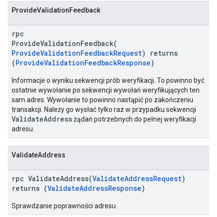
ProvideValidationFeedback
rpc
ProvideValidationFeedback(
ProvideValidationFeedbackRequest
) returns
(
ProvideValidationFeedbackResponse
)
Informacje o wyniku sekwencji prób weryfikacji. To powinno być
ostatnie wywołanie po sekwencji wywołań weryfikujących ten
sam adres. Wywołanie to powinno nastąpić po zakończeniu
transakcji. Należy go wysłać tylko raz w przypadku sekwencji
ValidateAddress
żądań potrzebnych do pełnej weryfikacji
adresu.
ValidateAddress
rpc ValidateAddress(
ValidateAddressRequest
)
returns (
ValidateAddressResponse
)
Sprawdzanie poprawności adresu.