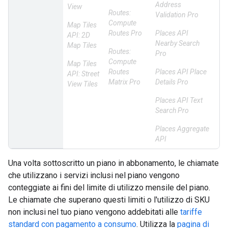
Address
View
Routes:
Validation Pro
Compute
Map Tiles
Routes Pro
Places API
API: 2D
Nearby Search
Map Tiles
Routes:
Pro
Compute
Map Tiles
Routes
Places API Place
API: Street
Matrix Pro
Details Pro
View Tiles
Places API Text
Search Pro
Places Aggregate
API
Una volta sottoscritto un piano in abbonamento, le chiamate
che utilizzano i servizi inclusi nel piano vengono
conteggiate ai fini del limite di utilizzo mensile del piano.
Le chiamate che superano questi limiti o l'utilizzo di SKU
non inclusi nel tuo piano vengono addebitati alle
tariffe
standard con pagamento a consumo
. Utilizza la
pagina di