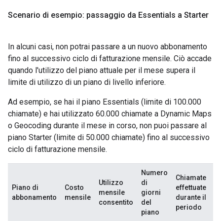
Scenario di esempio: passaggio da Essentials a Starter
In alcuni casi, non potrai passare a un nuovo abbonamento
fino al successivo ciclo di fatturazione mensile. Ciò accade
quando l'utilizzo del piano attuale per il mese supera il
limite di utilizzo di un piano di livello inferiore.
Ad esempio, se hai il piano Essentials (limite di 100.000
chiamate) e hai utilizzato 60.000 chiamate a Dynamic Maps
o Geocoding durante il mese in corso, non puoi passare al
piano Starter (limite di 50.000 chiamate) fino al successivo
ciclo di fatturazione mensile.
Numero
Chiamate
Utilizzo
di
Piano di
Costo
effettuate
A
mensile
giorni
abbonamento
mensile
durante il
to
consentito
del
periodo
piano