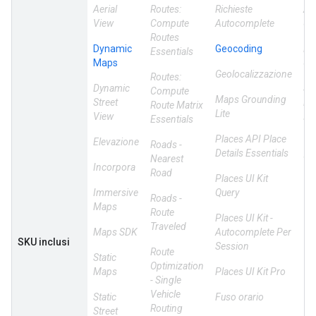
Aerial
Routes:
Richieste
Air
View
Compute
Autocomplete
Us
Routes
Dynamic
Geocoding
Po
Essentials
Maps
Us
Geolocalizzazione
Routes:
Dynamic
So
Compute
Maps Grounding
Street
Bui
Route Matrix
Lite
View
Ins
Essentials
Places API Place
Elevazione
We
Roads -
Details Essentials
Us
Nearest
Incorpora
Road
Places UI Kit
Immersive
Query
Roads -
Maps
Route
Places UI Kit -
Traveled
Maps SDK
Autocomplete Per
SKU inclusi
Session
Route
Static
Optimization
Maps
Places UI Kit Pro
- Single
Vehicle
Static
Fuso orario
Routing
Street