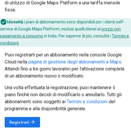
di utilizzo di Google Maps Platform a una tariffa mensile
fissa.
Idoneità
:i piani di abbonamento sono disponibili per i clienti self-
service di Google Maps Platform, esclusi quelli idonei ai
prezzi con
pagamento a consumo
in India. Per saperne di più, consulta i
Termini e
condizioni
.
Puoi registrarti per un abbonamento nella console Google
Cloud nella
pagina di gestione degli abbonamenti a Maps
.
Attendi fino a tre giorni lavorativi per l'attivazione completa
di un abbonamento nuovo o modificato.
Una volta effettuata la registrazione, puoi mantenere il
piano finché non decidi di modificarlo o annullarlo. Tutti gli
abbonamenti sono soggetti ai
Termini e condizioni
del
programma e alla disponibilità generale.
arrow_forward
Registrati