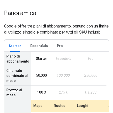
Panoramica
Google offre tre piani di abbonamento, ognuno con un limite
di utilizzo singolo e combinato per tutti gli SKU inclusi:
Starter
Essentials
Pro
Piano di
Starter
Essentials
Pro
abbonamento
Chiamate
50.000
100.000
250.000
combinate al
mese
Prezzo al
100 $
275 €
€ 1.200
mese
Maps
Routes
Luoghi
Am