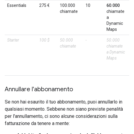
Essentials
275 €
100.000
10
60.000
27
chiamate
chiamate
a
Dynamic
Maps
Starter
100 $
50.000
-
50.000
N
chiamate
chiamate
di
a Dynamic
pe
Maps
ci
fa
me
Annullare l'abbonamento
Se non hai esaurito il tuo abbonamento, puoi annullarlo in
qualsiasi momento. Sebbene non siano previste penalità
per l'annullamento, ci sono alcune considerazioni sulla
fatturazione da tenere a mente: