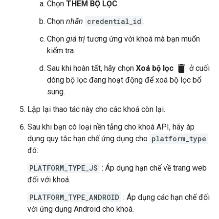
Chọn
THÊM BỘ LỌC
.
Chọn
nhãn
credential_id
.
Chọn
giá trị
tương ứng với khoá mà bạn muốn
kiểm tra.
delete
Sau khi hoàn tất, hãy chọn
Xoá bộ lọc
ở cuối
dòng bộ lọc đang hoạt động để xoá bộ lọc bổ
sung.
Lặp lại thao tác này cho các khoá còn lại.
Sau khi bạn có loại nền tảng cho khoá API, hãy áp
dụng quy tắc hạn chế ứng dụng cho
platform_type
đó:
PLATFORM_TYPE_JS
: Áp dụng hạn chế về trang web
đối với khoá.
PLATFORM_TYPE_ANDROID
: Áp dụng các hạn chế đối
với ứng dụng Android cho khoá.