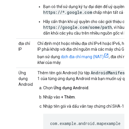
Bạn có thể sử dụng ký tự đại diện để uỷ quyền ch
https://*.google.com
chấp nhận tất cả cá
Hãy cẩn thận khi uỷ quyền cho các giới thiệu có 
https://google.com/some/path
, vì hầu 
dẫn khỏi các yêu cầu trên nhiều nguồn gốc vì lý 
địa chỉ
Chỉ định một hoặc nhiều địa chỉ IPv4 hoặc IPv6, ho
IP
IP phải khớp với địa chỉ nguồn mà các máy chủ Go
bạn sử dụng
dịch địa chỉ mạng (NAT)
, địa chỉ n
khai
của máy.
AndroidManifest
Ứng
Thêm tên gói Android (từ tệp
dụng
1 của từng ứng dụng Android mà bạn muốn uỷ quy
Android
Chọn
Ứng dụng Android
.
Nhấp vào
+ Thêm
.
Nhập tên gói và dấu vân tay chứng chỉ SHA-1. Ví
com.example.android.mapexample