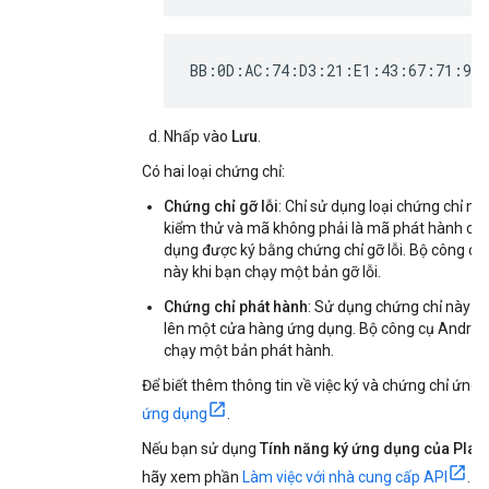
BB:0D:AC:74:D3:21:E1:43:67:71:9B
Nhấp vào
Lưu
.
Có hai loại chứng chỉ:
Chứng chỉ gỡ lỗi
: Chỉ sử dụng loại chứng chỉ 
kiểm thử và mã không phải là mã phát hành côn
dụng được ký bằng chứng chỉ gỡ lỗi. Bộ công cụ
này khi bạn chạy một bản gỡ lỗi.
Chứng chỉ phát hành
: Sử dụng chứng chỉ này k
lên một cửa hàng ứng dụng. Bộ công cụ Android
chạy một bản phát hành.
Để biết thêm thông tin về việc ký và chứng chỉ ứn
ứng dụng
.
Nếu bạn sử dụng
Tính năng ký ứng dụng của Play
hãy xem phần
Làm việc với nhà cung cấp API
. N