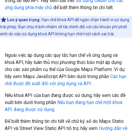
trong tài liệu API. Hãy xem bài viết
Sử dụng OAuth cho các
ứng dụng phía máy chủ
để biết thêm thông tin chi tiết.
Lưu ý quan trọng:
Hạn chế khoá API để ngăn chặn hành vi sử dụng
trái phép. Bạn chịu trách nhiệm về tài chính đối với các khoản phí phát
sinh do việc sử dụng khoá API không hạn chế một cách sai trái.
Ngoài việc áp dụng các quy tắc hạn chế về ứng dụng và
khoá API, hãy tuân thủ mọi phương thức bảo mật áp dụng
cho các sản phẩm cụ thể của Google Maps Platform. Ví dụ:
hãy xem Maps JavaScript API bên dưới trong phần
Các hạn
chế được đề xuất đối với ứng dụng và API
.
Nếu khoá API của bạn đang được sử dụng, hãy xem các đề
xuất bên dưới trong phần
Nếu bạn đang hạn chế một khoá
API đang được sử dụng
.
Để biết thêm thông tin chi tiết về chữ ký số do Maps Static
API và Street View Static API hỗ trợ, hãy xem
Hướng dẫn về