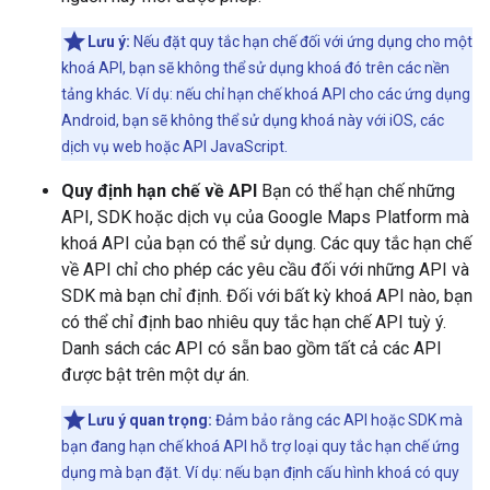
Lưu ý:
Nếu đặt quy tắc hạn chế đối với ứng dụng cho một
khoá API, bạn sẽ không thể sử dụng khoá đó trên các nền
tảng khác. Ví dụ: nếu chỉ hạn chế khoá API cho các ứng dụng
Android, bạn sẽ không thể sử dụng khoá này với iOS, các
dịch vụ web hoặc API JavaScript.
Quy định hạn chế về API
Bạn có thể hạn chế những
API, SDK hoặc dịch vụ của Google Maps Platform mà
khoá API của bạn có thể sử dụng. Các quy tắc hạn chế
về API chỉ cho phép các yêu cầu đối với những API và
SDK mà bạn chỉ định. Đối với bất kỳ khoá API nào, bạn
có thể chỉ định bao nhiêu quy tắc hạn chế API tuỳ ý.
Danh sách các API có sẵn bao gồm tất cả các API
được bật trên một dự án.
Lưu ý quan trọng:
Đảm bảo rằng các API hoặc SDK mà
bạn đang hạn chế khoá API hỗ trợ loại quy tắc hạn chế ứng
dụng mà bạn đặt. Ví dụ: nếu bạn định cấu hình khoá có quy