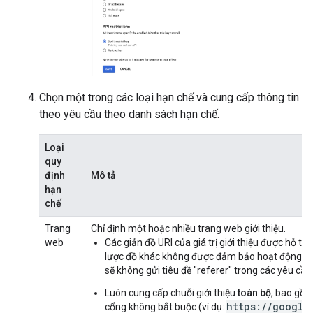
Chọn một trong các loại hạn chế và cung cấp thông tin
theo yêu cầu theo danh sách hạn chế.
Loại
quy
định
Mô tả
hạn
chế
Trang
Chỉ định một hoặc nhiều trang web giới thiệu.
web
Các giản đồ URI của giá trị giới thiệu được hỗ trợ
lược đồ khác không được đảm bảo hoạt động chín
sẽ không gửi tiêu đề "referer" trong các yêu cầu g
Luôn cung cấp chuỗi giới thiệu
toàn bộ
, bao gồm
https://google
cổng không bắt buộc (ví dụ: