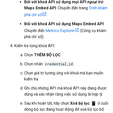
Đối với khoá API sử dụng mọi API
ngoại trừ
Maps Embed API
: Chuyển đến trang
Trình khám
phá chỉ số
.
Đối với khoá API sử dụng Maps Embed API
:
Chuyển đến
Metrics Explorer
(Công cụ khám
phá chỉ số).
Kiểm tra từng khoá API:
Chọn
THÊM BỘ LỌC
.
Chọn
nhãn
credential_id
.
Chọn
giá trị
tương ứng với khoá mà bạn muốn
kiểm tra.
Ghi chú những API mà khoá API này đang được
dùng và xác nhận rằng việc sử dụng là hợp lý.
delete
Sau khi hoàn tất, hãy chọn
Xoá bộ lọc
ở cuối
dòng bộ lọc đang hoạt động để xoá bộ lọc bổ