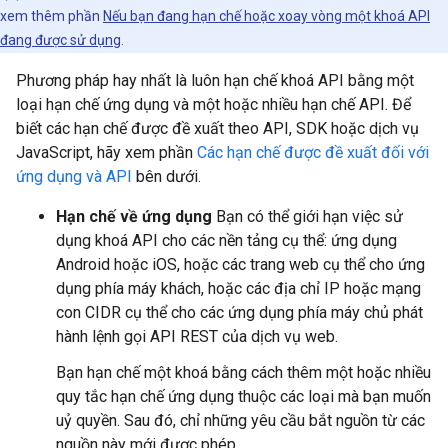
xem thêm phần
Nếu bạn đang hạn chế hoặc xoay vòng một khoá API
đang được sử dụng
.
Phương pháp hay nhất là luôn hạn chế khoá API bằng một
loại hạn chế ứng dụng và một hoặc nhiều hạn chế API. Để
biết các hạn chế được đề xuất theo API, SDK hoặc dịch vụ
JavaScript, hãy xem phần
Các hạn chế được đề xuất đối với
ứng dụng và API
bên dưới.
Hạn chế về ứng dụng
Bạn có thể giới hạn việc sử
dụng khoá API cho các nền tảng cụ thể: ứng dụng
Android hoặc iOS, hoặc các trang web cụ thể cho ứng
dụng phía máy khách, hoặc các địa chỉ IP hoặc mạng
con CIDR cụ thể cho các ứng dụng phía máy chủ phát
hành lệnh gọi API REST của dịch vụ web.
Bạn hạn chế một khoá bằng cách thêm một hoặc nhiều
quy tắc hạn chế ứng dụng thuộc các loại mà bạn muốn
uỷ quyền. Sau đó, chỉ những yêu cầu bắt nguồn từ các
nguồn này mới được phép.