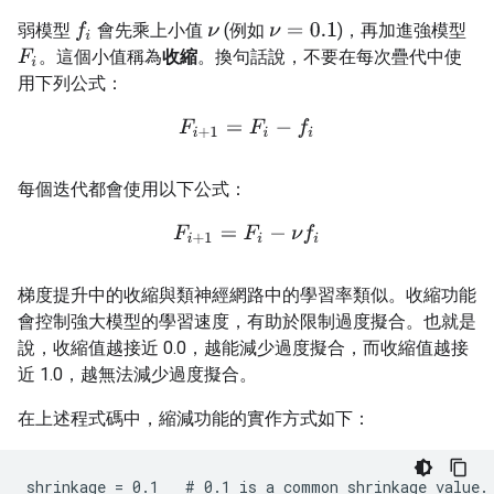
弱模型
會先乘上小值
(例如
)，再加進強模型
f
ν
=
0.1
ν
。這個小值稱為
收縮
。換句話說，不要在每次疊代中使
F
i
用下列公式：
F
i
+
1
=
F
i
−
f
每個迭代都會使用以下公式：
F
i
+
1
=
F
i
−
ν
f
梯度提升中的收縮與類神經網路中的學習率類似。收縮功能
會控制強大模型的學習速度，有助於限制過度擬合。也就是
說，收縮值越接近 0.0，越能減少過度擬合，而收縮值越接
近 1.0，越無法減少過度擬合。
在上述程式碼中，縮減功能的實作方式如下：
shrinkage = 0.1   # 0.1 is a common shrinkage value.
