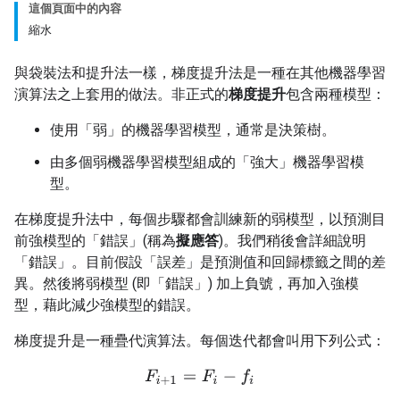
這個頁面中的內容
縮水
與袋裝法和提升法一樣，梯度提升法是一種在其他機器學習
演算法之上套用的做法。非正式的
梯度提升
包含兩種模型：
使用「弱」的機器學習模型，通常是決策樹。
由多個弱機器學習模型組成的「強大」機器學習模
型。
在梯度提升法中，每個步驟都會訓練新的弱模型，以預測目
前強模型的「錯誤」(稱為
擬應答
)。我們稍後會詳細說明
「錯誤」。目前假設「誤差」是預測值和回歸標籤之間的差
異。然後將弱模型 (即「錯誤」) 加上負號，再加入強模
型，藉此減少強模型的錯誤。
梯度提升是一種疊代演算法。每個迭代都會叫用下列公式：
F
i
+
1
=
F
i
−
f