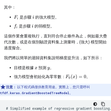
其中：
是步驟
的強大模型。
F
i
i
是步驟
的弱模型。
f
i
這個作業會重複執行，直到符合停止條件為止，例如最大疊
代次數，或是在個別驗證資料集上測量時，(強大) 模型開始
過度擬合。
我們將以簡單的迴歸資料集說明梯度提升法，如下所示：
目標是根據
預測
。
x
y
F
0
(
x
)
=
0
強力模型會初始化為零常數：
。
注意：
以下程式碼僅供教育用途。實際上，您只需呼叫
tfdf.keras.GradientBoostedTreeModel
。
#
Simplified
example
of
regressive
gradient
boosting