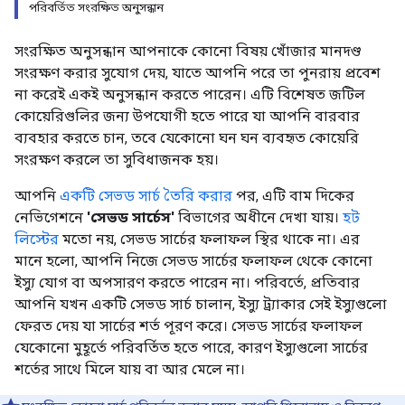
পরিবর্তিত সংরক্ষিত অনুসন্ধান
সংরক্ষিত অনুসন্ধান আপনাকে কোনো বিষয় খোঁজার মানদণ্ড
সংরক্ষণ করার সুযোগ দেয়, যাতে আপনি পরে তা পুনরায় প্রবেশ
না করেই একই অনুসন্ধান করতে পারেন। এটি বিশেষত জটিল
কোয়েরিগুলির জন্য উপযোগী হতে পারে যা আপনি বারবার
ব্যবহার করতে চান, তবে যেকোনো ঘন ঘন ব্যবহৃত কোয়েরি
সংরক্ষণ করলে তা সুবিধাজনক হয়।
আপনি
একটি সেভড সার্চ তৈরি করার
পর, এটি বাম দিকের
নেভিগেশনে
'সেভড সার্চেস'
বিভাগের অধীনে দেখা যায়।
হট
লিস্টের
মতো নয়, সেভড সার্চের ফলাফল স্থির থাকে না। এর
মানে হলো, আপনি নিজে সেভড সার্চের ফলাফল থেকে কোনো
ইস্যু যোগ বা অপসারণ করতে পারেন না। পরিবর্তে, প্রতিবার
আপনি যখন একটি সেভড সার্চ চালান, ইস্যু ট্র্যাকার সেই ইস্যুগুলো
ফেরত দেয় যা সার্চের শর্ত পূরণ করে। সেভড সার্চের ফলাফল
যেকোনো মুহূর্তে পরিবর্তিত হতে পারে, কারণ ইস্যুগুলো সার্চের
শর্তের সাথে মিলে যায় বা আর মেলে না।