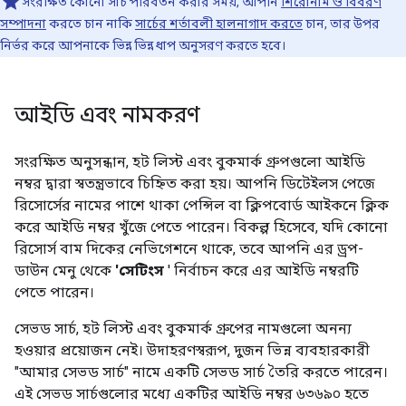
সংরক্ষিত কোনো সার্চ পরিবর্তন করার সময়, আপনি
শিরোনাম ও বিবরণ
সম্পাদনা
করতে চান নাকি
সার্চের শর্তাবলী হালনাগাদ করতে
চান, তার উপর
নির্ভর করে আপনাকে ভিন্ন ভিন্ন ধাপ অনুসরণ করতে হবে।
আইডি এবং নামকরণ
সংরক্ষিত অনুসন্ধান, হট লিস্ট এবং বুকমার্ক গ্রুপগুলো আইডি
নম্বর দ্বারা স্বতন্ত্রভাবে চিহ্নিত করা হয়। আপনি ডিটেইলস পেজে
রিসোর্সের নামের পাশে থাকা পেন্সিল বা ক্লিপবোর্ড আইকনে ক্লিক
করে আইডি নম্বর খুঁজে পেতে পারেন। বিকল্প হিসেবে, যদি কোনো
রিসোর্স বাম দিকের নেভিগেশনে থাকে, তবে আপনি এর ড্রপ-
ডাউন মেনু থেকে
'সেটিংস
' নির্বাচন করে এর আইডি নম্বরটি
পেতে পারেন।
সেভড সার্চ, হট লিস্ট এবং বুকমার্ক গ্রুপের নামগুলো অনন্য
হওয়ার প্রয়োজন নেই। উদাহরণস্বরূপ, দুজন ভিন্ন ব্যবহারকারী
"আমার সেভড সার্চ" নামে একটি সেভড সার্চ তৈরি করতে পারেন।
এই সেভড সার্চগুলোর মধ্যে একটির আইডি নম্বর ৬৩৬৯০ হতে