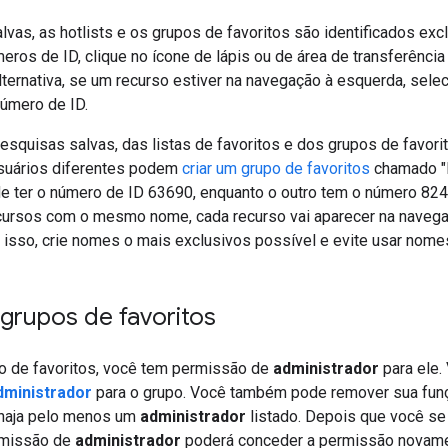
vas, as hotlists e os grupos de favoritos são identificados ex
eros de ID, clique no ícone de lápis ou de área de transferênci
lternativa, se um recurso estiver na navegação à esquerda, sele
número de ID.
squisas salvas, das listas de favoritos e dos grupos de favori
suários diferentes podem
criar um grupo de favoritos
chamado "M
de ter o número de ID 63690, enquanto o outro tem o número 824
cursos com o mesmo nome, cada recurso vai aparecer na navegaçã
 isso, crie nomes o mais exclusivos possível e evite usar nome
grupos de favoritos
po de favoritos, você tem permissão de
administrador
para ele
dministrador
para o grupo. Você também pode remover sua fu
 haja pelo menos um
administrador
listado. Depois que você s
rmissão de
administrador
poderá conceder a permissão novamen