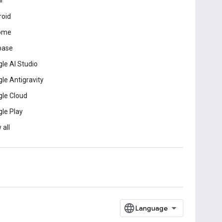
ar
roid
ome
base
le AI Studio
le Antigravity
le Cloud
le Play
 all