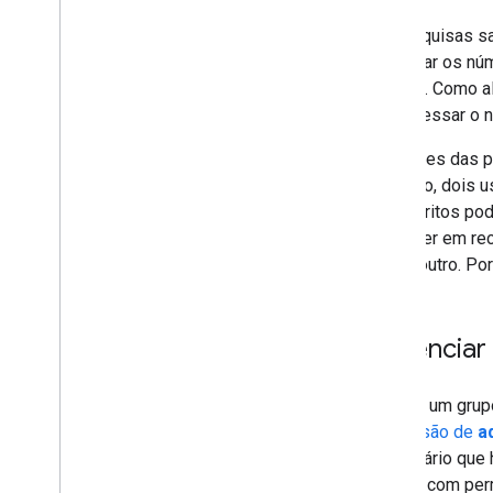
As pesquisas sal
encontrar os núm
recurso. Como a
para acessar o 
Os nomes das pe
exemplo, dois u
de favoritos po
inscrever em re
um do outro. Por
Gerenciar 
Ao criar um gru
permissão de
a
necessário que
usuário com pe