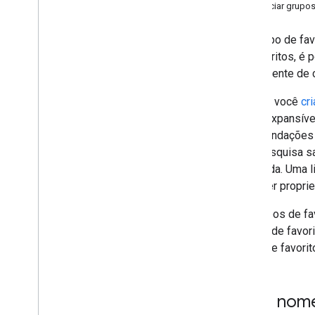
Gerenciar grupos
Visão geral das hotlists
Como trabalhar com hotlists
Um grupo de fav
Como bloquear um problema
de favoritos, é
Como marcar um problema como
duplicado
conveniente de c
Problemas de pesquisa
Quando você
cr
Configuração
botão expansíve
recomendações q
uma pesquisa sal
esquerda. Uma l
você ser propriet
Os grupos de fa
grupos de favor
grupo de favorit
IDs e nom