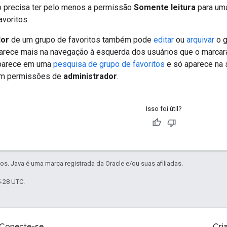
o precisa ter pelo menos a permissão
Somente leitura
para uma
avoritos.
dor
de um grupo de favoritos também pode
editar
ou
arquivar
o g
parece mais na navegação à esquerda dos usuários que o marcar
aparece em uma
pesquisa de grupo de favoritos
e só aparece na
om permissões de
administrador
.
Isso foi útil?
os. Java é uma marca registrada da Oracle e/ou suas afiliadas.
5-28 UTC.