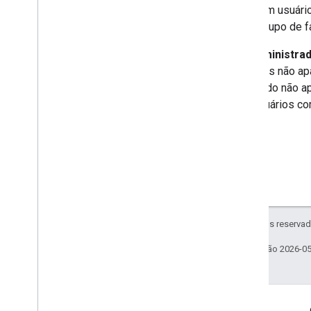
Um usuári
grupo de f
Um
administra
favoritos não a
arquivado não 
dos usuários c
Todos os direitos reservad
Última atualização 2026-0