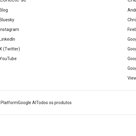
Conecte-se
Cri
Blog
And
Bluesky
Chr
Instagram
Fire
LinkedIn
Goog
X (Twitter)
Goog
YouTube
Goog
Goog
View
 Platform
Google AI
Todos os produtos