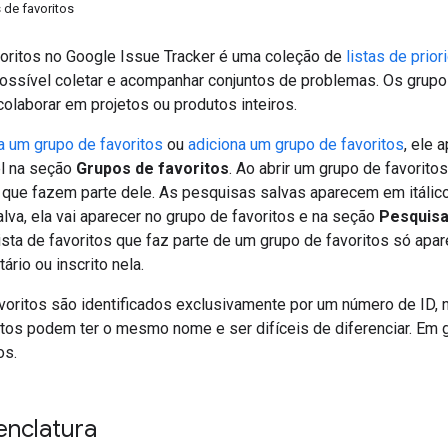
 de favoritos
oritos no Google Issue Tracker é uma coleção de
listas de prio
 possível coletar e acompanhar conjuntos de problemas. Os gru
olaborar em projetos ou produtos inteiros.
ia um grupo de favoritos
ou
adiciona um grupo de favoritos
, ele
l na seção
Grupos de favoritos
. Ao abrir um grupo de favorito
ue fazem parte dele. As pesquisas salvas aparecem em itálico
va, ela vai aparecer no grupo de favoritos e na seção
Pesquisa
ista de favoritos que faz parte de um grupo de favoritos só ap
ário ou inscrito nela.
voritos são identificados exclusivamente por um número de ID, 
itos podem ter o mesmo nome e ser difíceis de diferenciar. Em g
os.
enclatura