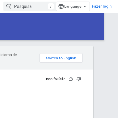
/
Fazer login
 idioma de
Isso foi útil?