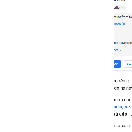
Você também po
localizado na n
Os usuários co
recomendações 
administrador
p
Um usuário