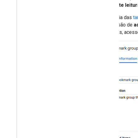
Somente leitur
A maioria das
ta
permissão de
a
favoritos, acess