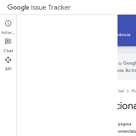
Issue Tracker
Documentação
Informações
Primeiros passos
Guias de instruções
Referência
Chat
API
preferência. As t
Guias de instruções
Trabalho com componentes
Página inicial
Pr
Como trabalhar com problemas
Trabalhar com trackers
Adicion
Como gerenciar problemas
Visão geral dos grupos de
favoritos
Nesta página
Como trabalhar com grupos de
IDs e nomenclatu
favoritos