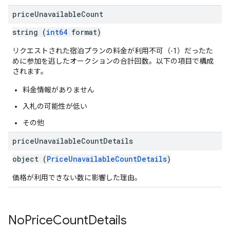
price
Unavailable
Count
string (
int64
format)
リクエストされた宿泊プランの料金が利用不可（-1）だったた
めに参加を逃したオークションの合計回数。以下の項目で構成
されます。
料金情報がありません
入札の可能性が低い
その他
price
Unavailable
Count
Details
object (
PriceUnavailableCountDetails
)
価格が利用できない数に影響した理由。
No
Price
Count
Details