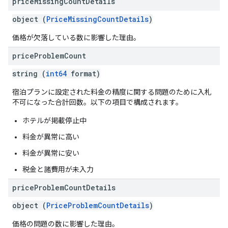
price
Missing
Count
Details
object (
PriceMissingCountDetails
)
価格が欠落している数に影響した理由。
price
Problem
Count
string (
int64
format)
宿泊プランに設定された料金の精度に関する問題のために入札
不可になった合計回数。以下の項目で構成されます。
ホテルが掲載停止中
料金が異常に高い
料金が異常に安い
税金と諸費用が未入力
price
Problem
Count
Details
object (
PriceProblemCountDetails
)
価格の問題の数に影響した理由。