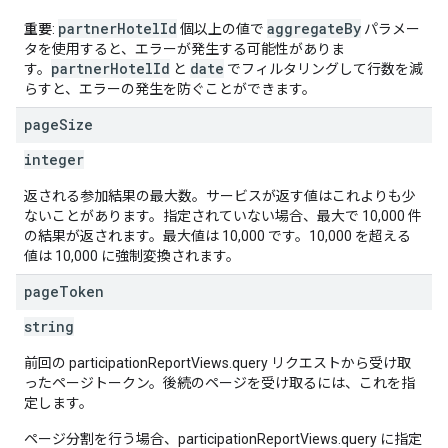
partnerHotelId
aggregateBy
重要
:
個以上の値で
パラメー
タを使用すると、エラーが発生する可能性がありま
partnerHotelId
date
す。
と
でフィルタリングして行数を減
らすと、エラーの発生を防ぐことができます。
page
Size
integer
返される参加結果の最大数。サービスが返す値はこれよりも少
ないことがあります。指定されていない場合、最大で 10,000 件
の結果が返されます。最大値は 10,000 です。10,000 を超える
値は 10,000 に強制変換されます。
page
Token
string
前回の participationReportViews.query リクエストから受け取
ったページトークン。後続のページを受け取るには、これを指
定します。
ページ分割を行う場合、participationReportViews.query に指定