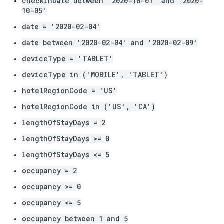
checkinDate between '2020-10-01' and '2020-
10-05'
date = '2020-02-04'
date between '2020-02-04' and '2020-02-09'
deviceType = 'TABLET'
deviceType in ('MOBILE', 'TABLET')
hotelRegionCode = 'US'
hotelRegionCode in ('US', 'CA')
lengthOfStayDays = 2
lengthOfStayDays >= 0
lengthOfStayDays <= 5
occupancy = 2
occupancy >= 0
occupancy <= 5
occupancy between 1 and 5