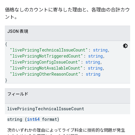
価格なしのカウントに寄与した理由と、各理由の合計カウ
ント。
JSON 表現
{
"livePricingTechnicalIssueCount"
: 
string
,
"livePricingNotTriggeredCount"
: 
string
,
"livePricingConfigIssueCount"
: 
string
,
"livePricingNotAvailableCount"
: 
string
,
"livePricingOtherReasonCount"
: 
string
}
フィールド
live
Pricing
Technical
Issue
Count
string (
int64
format)
次のいずれかの理由によってライブ料金に技術的な問題が発生