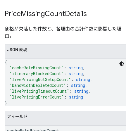
Price
Missing
Count
Details
価格が欠落した件数と、各理由の合計件数に影響した理
由。
JSON 表現
{
"cacheRateMissingCount"
: 
string
,
"itineraryBlockedCount"
: 
string
,
"livePricingNotSetupCount"
: 
string
,
"bandwidthDepletedCount"
: 
string
,
"livePricingTimeoutCount"
: 
string
,
"livePricingErrorCount"
: 
string
}
フィールド
cache
Rate
Missing
Count