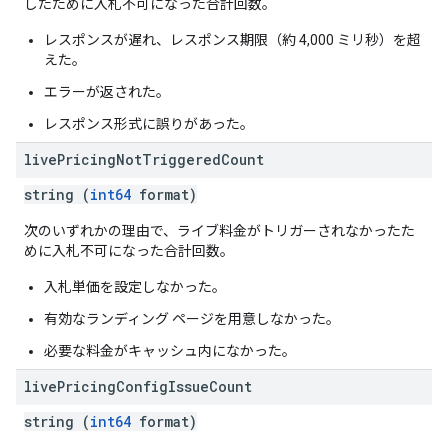
したために入札不可になった合計回数。
レスポンスが遅れ、レスポンス期限（約 4,000 ミリ秒）を超
えた。
エラーが返された。
レスポンス形式に誤りがあった。
live
Pricing
Not
Triggered
Count
string (
int64
format)
次のいずれかの理由で、ライブ料金がトリガーされなかったた
めに入札不可になった合計回数。
入札単価を設定しなかった。
有効なランディング ページを用意しなかった。
必要な料金がキャッシュ内になかった。
live
Pricing
Config
Issue
Count
string (
int64
format)