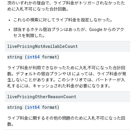
次のいずれかの理由で、ライブ料金がトリガーされなかったた
めに入札不可になった合計回数。
これらの検索に対してライブ料金を設定しなかった。
該当するホテル宿泊プランはあったが、Google からのアク
セスを制限した。
live
Pricing
Not
Available
Count
string (
int64
format)
ライブ料金が利用できなかったために入札不可になった合計回
数。デフォルトの宿泊プランや UI によっては、ライブ料金が発
生しないことがあります。このシナリオでは、パートナーが入
札するには、キャッシュされた料金が必要になります。
live
Pricing
Other
Reason
Count
string (
int64
format)
ライブ料金に関するその他の問題のために入札不可になった回
数。