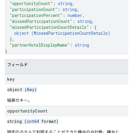
"opportunityCount"
: 
string
,
"participationCount"
: 
string
,
"participationPercent"
: 
number
,
"missedParticipationCount"
: 
string
,
"missedParticipationCountDetails"
: 
{
object (
MissedParticipationCountDetails
)
}
,
"partnerHotelDisplayName"
: 
string
}
フィールド
key
object (
Key
)
結果のキー。
opportunity
Count
string (
int64
format)
特定のホテルで利用することができた機会の合計数。機会と