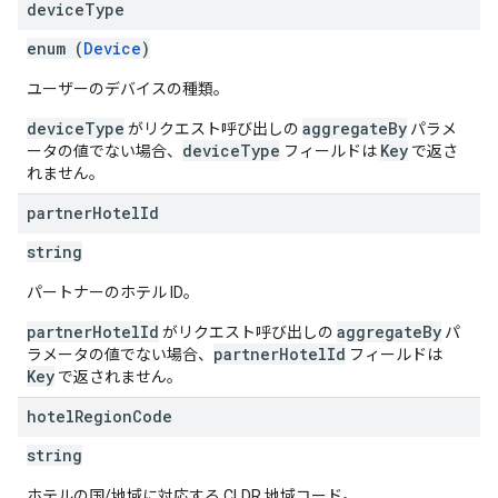
device
Type
enum (
Device
)
ユーザーのデバイスの種類。
deviceType
aggregateBy
がリクエスト呼び出しの
パラメ
deviceType
Key
ータの値でない場合、
フィールドは
で返さ
れません。
partner
Hotel
Id
string
パートナーのホテル ID。
partnerHotelId
aggregateBy
がリクエスト呼び出しの
パ
partnerHotelId
ラメータの値でない場合、
フィールドは
Key
で返されません。
hotel
Region
Code
string
ホテルの国/地域に対応する CLDR 地域コード。