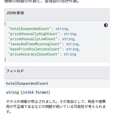
価格の問題の件数と、各理由の合計件数。
JSON 表現
{
"hotelSuspendedCount"
: 
string
,
"priceUnusuallyHighCount"
: 
string
,
"priceUnusuallyLowCount"
: 
string
,
"taxesAndFeesMissingCount"
: 
string
,
"basePriceViolationsCount"
: 
string
,
"priceAccuracyIssueCount"
: 
string
}
フィールド
hotel
Suspended
Count
string (
int64
format)
ホテルの掲載が停止されました。その理由として、税金や諸費
用が不正確であるなどの問題が続いている可能性が考えられま
す。