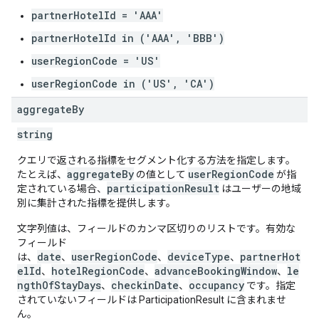
partnerHotelId = 'AAA'
partnerHotelId in ('AAA', 'BBB')
userRegionCode = 'US'
userRegionCode in ('US', 'CA')
aggregate
By
string
クエリで返される指標をセグメント化する方法を指定します。
aggregateBy
userRegionCode
たとえば、
の値として
が指
participationResult
定されている場合、
はユーザーの地域
別に集計された指標を提供します。
文字列値は、フィールドのカンマ区切りのリストです。有効な
フィールド
date
userRegionCode
deviceType
partnerHot
は、
、
、
、
elId
hotelRegionCode
advanceBookingWindow
le
、
、
、
ngthOfStayDays
checkinDate
occupancy
、
、
です。指定
されていないフィールドは ParticipationResult に含まれませ
ん。