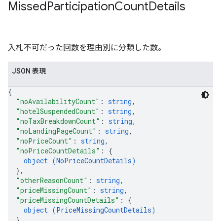
Missed
Participation
Count
Details
入札不可だった回数を理由別に分類した数。
JSON 表現
{
"noAvailabilityCount"
: 
string
,
"hotelSuspendedCount"
: 
string
,
"noTaxBreakdownCount"
: 
string
,
"noLandingPageCount"
: 
string
,
"noPriceCount"
: 
string
,
"noPriceCountDetails"
: 
{
object (
NoPriceCountDetails
)
}
,
"otherReasonCount"
: 
string
,
"priceMissingCount"
: 
string
,
"priceMissingCountDetails"
: 
{
object (
PriceMissingCountDetails
)
}
,