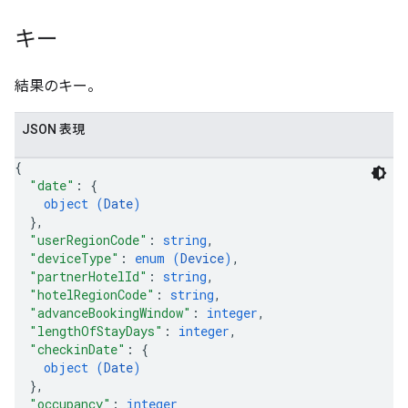
キー
結果のキー。
JSON 表現
{
"date"
: 
{
object (
Date
)
}
,
"userRegionCode"
: 
string
,
"deviceType"
: 
enum (
Device
)
,
"partnerHotelId"
: 
string
,
"hotelRegionCode"
: 
string
,
"advanceBookingWindow"
: 
integer
,
"lengthOfStayDays"
: 
integer
,
"checkinDate"
: 
{
object (
Date
)
}
,
"occupancy"
: 
integer