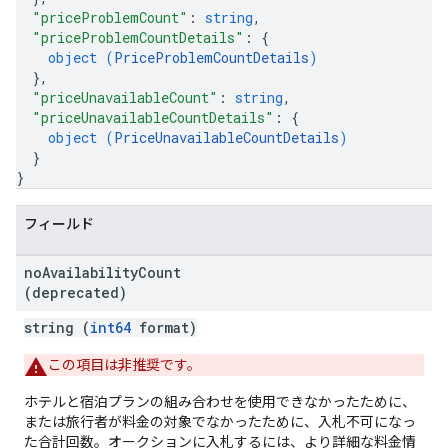
"priceProblemCount"
: 
string
,
"priceProblemCountDetails"
: 
{
object (
PriceProblemCountDetails
)
}
,
"priceUnavailableCount"
: 
string
,
"priceUnavailableCountDetails"
: 
{
object (
PriceUnavailableCountDetails
)
}
}
フィールド
no
Availability
Count
(deprecated)
string (
int64
format)
この項目は非推奨です。
ホテルと宿泊プランの組み合わせを使用できなかったために、
または旅行者が料金の対象でなかったために、入札不可になっ
た合計回数。オークションに入札するには、より詳細な料金情